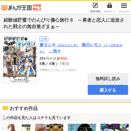
新規登録
ログイン
メニュー
経験値貯蓄でのんびり傷心旅行 8 ～勇者と恋人に追放さ
れた戦士の無自覚ざまぁ～
少年
奏ヨシキ
徳川レモン
（かなたよしき）
（とくがわれも
…他▼
ん）
201ページ
|
840pt
8巻
／ 8巻
まで配信
1399人
がお気に入り登録中
無料試し読み
購入する
おすすめ作品
この作品を見た人はコチラも見ています