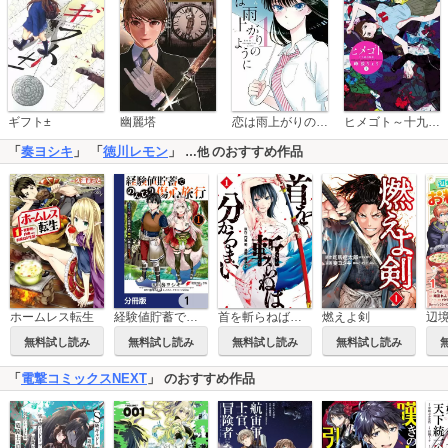
恋は雨上がりのように
ギフト±
幽麗塔
ヒメゴト～十九歳の制服～
「
奏ヨシキ
」 「
徳川レモン
」
のおすすめ作品
…他
燃えよ剣
ホームレス転生
経験値貯蓄でのんびり傷心旅行【分冊版】
首を斬らねば分かるまい
無料試し読み
無料試し読み
無料試し読み
無料試し読み
「
電撃コミックスNEXT
」 のおすすめ作品