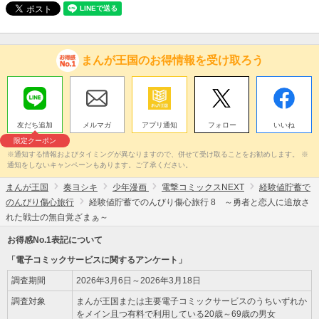
まんが王国のお得情報を受け取ろう
友だち追加
メルマガ
アプリ通知
フォロー
いいね
限定クーポン
※通知する情報およびタイミングが異なりますので、併せて受け取ることをお勧めします。 ※
通知をしないキャンペーンもあります。ご了承ください。
まんが王国
奏ヨシキ
少年漫画
電撃コミックスNEXT
経験値貯蓄で
のんびり傷心旅行
経験値貯蓄でのんびり傷心旅行 8 ～勇者と恋人に追放さ
れた戦士の無自覚ざまぁ～
お得感No.1表記について
「電子コミックサービスに関するアンケート」
調査期間
2026年3月6日～2026年3月18日
調査対象
まんが王国または主要電子コミックサービスのうちいずれか
をメイン且つ有料で利用している20歳～69歳の男女