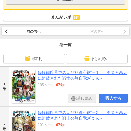
まんがレポ
9件
前の巻へ
次の巻へ
巻一覧
最新刊
まとめ買い
経験値貯蓄でのんびり傷心旅行 1 ～勇者と恋人
に追放された戦士の無自覚ざまぁ～
1
185ページ
|
670pt
巻
試し読み
購入する
経験値貯蓄でのんびり傷心旅行 2 ～勇者と恋人
に追放された戦士の無自覚ざまぁ～
2
201ページ
|
670pt
巻