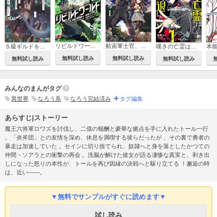
リビルドワールド
航宙軍士官、冒険者になる
Ｓ級ギルドを追放されたけど、実は俺だけドラゴンの言葉がわかるので、気付いたときには竜騎士の頂点を極めてました。
嘆きの亡霊は引退したい ～最弱ハンターによる最強パーティ育成術～
無料試し読み
無料試し読み
無料試し読み
無料試し読み
みんなのまんがタグ
異世界
なろう系
なろう完結済み
タグ編集
あらすじ|ストーリー
魔王六将軍ロワズを討伐し、二億の報酬と豪華な拠点を手に入れたトール一行
。「炎斧団」との友情を深め、休息を満喫する彼らだったが 、その裏で勇者の
暴走は加速していた 。セインに切り捨てられ、奴隷へと身を落としたかつての
仲間・ソアラとの衝撃の再会 。洗脳が解けた彼女が語る凄惨な真実と、剥き出
しになった怒りの本性が、トールを再び因縁の決戦へと駆り立てる ！邂逅の時
は、近い――。
▼無料でサンプルがすぐに読めます▼
試し読み