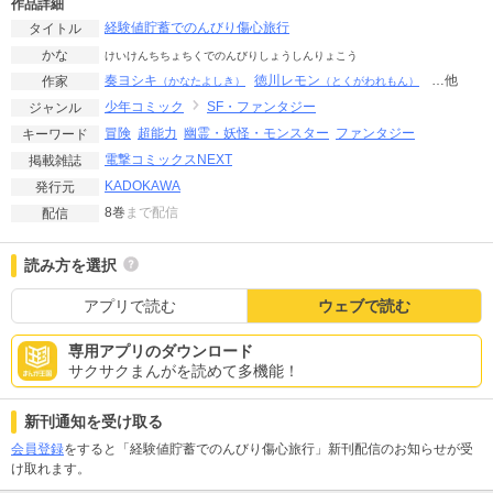
作品詳細
経験値貯蓄でのんびり傷心旅行
タイトル
かな
けいけんちちょちくでのんびりしょうしんりょこう
奏ヨシキ
徳川レモン
…他
作家
（かなたよしき）
（とくがわれもん）
少年コミック
SF・ファンタジー
ジャンル
冒険
超能力
幽霊・妖怪・モンスター
ファンタジー
キーワード
電撃コミックスNEXT
掲載雑誌
KADOKAWA
発行元
8巻
まで配信
配信
読み方を選択
アプリで読む
ウェブで読む
専用アプリのダウンロード
サクサクまんがを読めて多機能！
新刊通知を受け取る
会員登録
をすると「経験値貯蓄でのんびり傷心旅行」新刊配信のお知らせが受
け取れます。