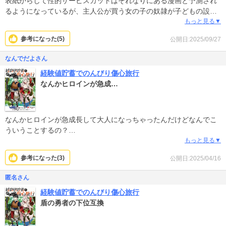
表紙からして性的サービスカットはそれなりにある漫画と予測され
るようになっているが、主人公が買う女の子の奴隷が子どもの設定
にも関わらず、その子どもを裸にし不必要にも一緒に風呂に入り成
もっと見る▼
長しかけた胸部に触るなどという描写があるため、苦手な人は注意
参考になった(
5
)
公開日:2025/09/27
すべき。
なんでだよさん
子ども、児童が対象な性的サービスカットは、不快なので避けて欲
経験値貯蓄でのんびり傷心旅行
しいと思うが、この手のファンタジーは、コミカライズの売れ行き
なんかヒロインが急成…
を意識するあまり、サービスカットは欠かせないものとなってい
る。
せめてサービスカットは成人にして欲しい。
出版社、編集者に排他的な思春期前の児童に対して性的に惹かれる
なんかヒロインが急成長して大人になっちゃったんだけどなんでこ
ペドフィリアがいるのかもしれないが。ストーリーが良くても良さ
ういうことするの？
が半減する。
戻して
もっと見る▼
参考になった(
3
)
公開日:2025/04/16
匿名さん
経験値貯蓄でのんびり傷心旅行
盾の勇者の下位互換