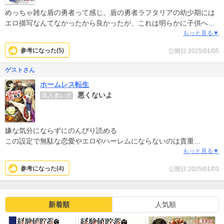
めっちゃ雑な盾の勇者って感じ。盾の勇者ラフタリアの幼少期には
エロ描写なんてなかったから良かったが、これは明らかに子供への
性的な描写（風呂とか）あって気持ち悪かった。
もっと見る▼
参考になった(
5
)
公開日:2025/01/05
ゲストさん
ホームレス転生
悪くないよ
購入者レポ
嫌な気分にならずにのんびり読める
この設定で無駄な恋愛やエロやハーレムにならないのは貴重
終わり方はあっさりだけど、よくある無限に強くなってだらだら同
もっと見る▼
じような話を読まされるのに比べたら上出来
参考になった(
4
)
公開日:2025/01/03
新着順
人気順