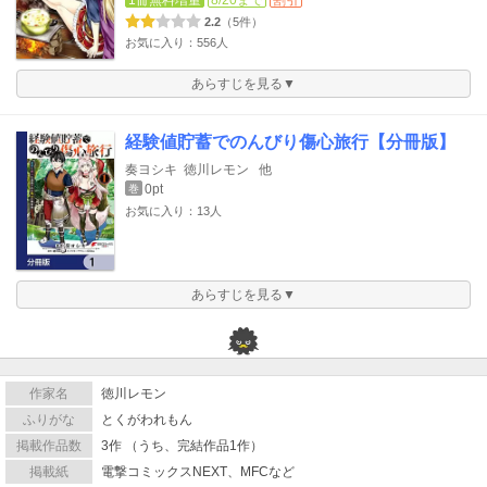
1冊無料増量
8/20まで
割引
2.2
（5件）
お気に入り：556人
あらすじを見る▼
経験値貯蓄でのんびり傷心旅行【分冊版】
奏ヨシキ
徳川レモン
他
0pt
巻
お気に入り：13人
あらすじを見る▼
作家名
徳川レモン
ふりがな
とくがわれもん
掲載作品数
3作 （うち、完結作品1作）
掲載紙
電撃コミックスNEXT、MFCなど