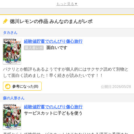
もっと見る▼
徳川レモンの作品 みんなのまんがレポ
タカさん
経験値貯蓄でのんびり傷心旅行
面白いです
購入者レポ
パクリとか酷評もあるようですが個人的にはサクサク読めて別物と
して面白く読めました！早く続きが読みたいです！！
参考になった(
0
)
公開日:2026/05/28
森の人形さん
経験値貯蓄でのんびり傷心旅行
サービスカットに子どもを使う