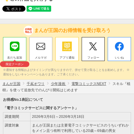
まんが王国のお得情報を受け取ろう
友だち追加
メルマガ
アプリ通知
フォロー
いいね
限定クーポン
※通知する情報およびタイミングが異なりますので、併せて受け取ることをお勧めします。 ※
通知をしないキャンペーンもあります。ご了承ください。
まんが王国
千嶌オワリ
少年漫画
電撃コミックスNEXT
スキル『植
樹』を使って追放先でのんびり開拓はじめます
お得感No.1表記について
「電子コミックサービスに関するアンケート」
調査期間
2026年3月6日～2026年3月18日
調査対象
まんが王国または主要電子コミックサービスのうちいずれか
をメイン且つ有料で利用している20歳～69歳の男女