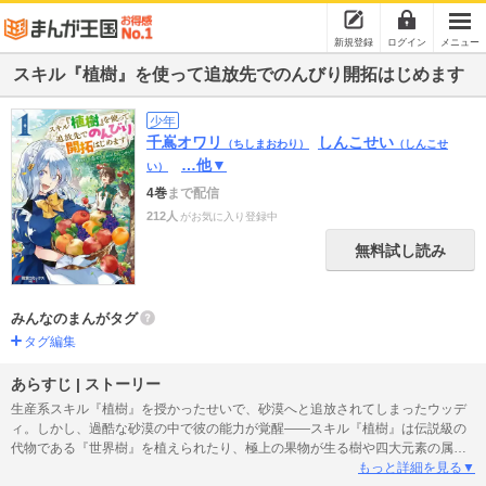
新規登録
ログイン
メニュー
スキル『植樹』を使って追放先でのんびり開拓はじめます
少年
千嶌オワリ
しんこせい
（ちしまおわり）
（しんこせ
…他▼
い）
4巻
まで配信
212人
がお気に入り登録中
無料試し読み
みんなのまんがタグ
タグ編集
あらすじ | ストーリー
生産系スキル『植樹』を授かったせいで、砂漠へと追放されてしまったウッデ
ィ。しかし、過酷な砂漠の中で彼の能力が覚醒――スキル『植樹』は伝説級の
代物である『世界樹』を植えられたり、極上の果物が生る樹や四大元素の属性
を持つ樹など、万物を創造するチート級の万能スキルだった！ さらに、世界樹
もっと詳細を見る▼