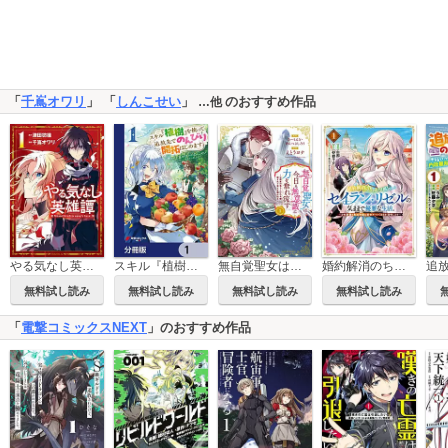
「
千嶌オワリ
」 「
しんこせい
」
のおすすめ作品
…他
やる気なし英雄譚
スキル『植樹』を使って追放先でのんびり開拓はじめます【分冊版】
無自覚聖女は今日も無意識に力を垂れ流す ～公爵家の落ちこぼれ令嬢、嫁ぎ先で幸せを掴み取る～
婚約解消のち、お引越し。セイラン・リゼルの気ままで優雅な生活。 ～才色兼備の転生令嬢は前世チートで自由を満喫します～
無料試し読み
無料試し読み
無料試し読み
無料試し読み
「
電撃コミックスNEXT
」のおすすめ作品