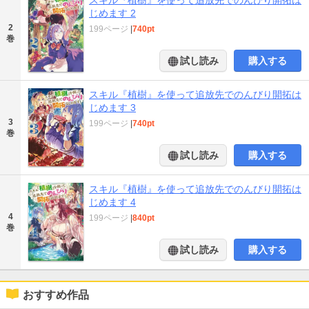
じめます 2
2
199ページ
|
740pt
巻
試し読み
購入する
スキル『植樹』を使って追放先でのんびり開拓は
じめます 3
3
199ページ
|
740pt
巻
試し読み
購入する
スキル『植樹』を使って追放先でのんびり開拓は
じめます 4
4
199ページ
|
840pt
巻
試し読み
購入する
おすすめ作品