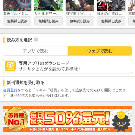
Ｓ級ギルドを追放されたけど、実は俺だけドラゴンの言葉がわかるので、気付いたときには竜騎士の頂点を極めてました。
リビルドワールド
航宙軍士官、冒険者になる
嘆きの亡霊は引退したい ～最弱ハンターによる最強パーティ育成術～
無料試し読み
無料試し読み
無料試し読み
無料試し読み
読み方を選択
アプリで読む
ウェブで読む
専用アプリのダウンロード
サクサクまんがを読めて多機能！
新刊通知を受け取る
会員登録
をすると「スキル『植樹』を使って追放先でのんびり開拓はじめま
す」新刊配信のお知らせが受け取れます。