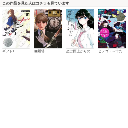
この作品を見た人はコチラも見ています
恋は雨上がりのように
ギフト±
幽麗塔
ヒメゴト～十九歳の制服～