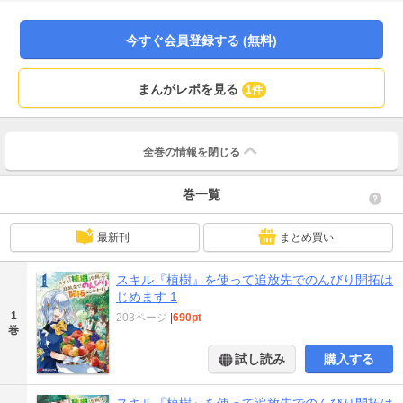
を目当てに神獣達も現れて……！？新たな領主として砂漠の先住民を助けたウ
ッディは、自分と領民達の快適安全な居場所を作るためチートな力をフル活用
し食糧や住居問題など次々と解決していく―― 大人気の緑あふれる癒し系スロ
今すぐ会員登録する (無料)
ーライフが、待望のコミカライズ1巻発売！
まんがレポを見る
1件
全巻の情報を
閉じる
巻一覧
最新刊
まとめ買い
スキル『植樹』を使って追放先でのんびり開拓は
じめます 1
1
203ページ
|
690pt
巻
試し読み
購入する
スキル『植樹』を使って追放先でのんびり開拓は