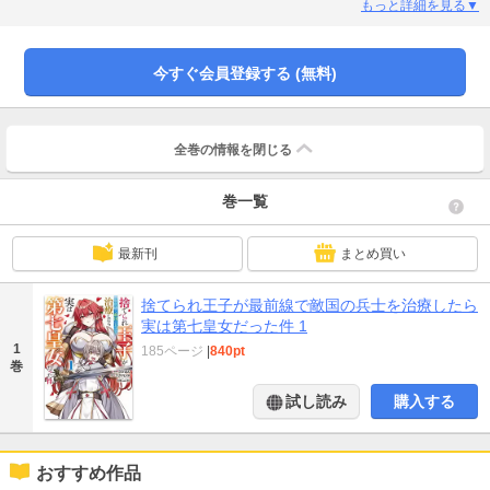
くことで)治療するが、その兵士はまさかの敵国の第七皇女・ローズマリーだっ
もっと詳細を見る▼
た！ そしてひょんなことから彼女の母である女帝アルカリオンの命まで救っ
たレイシェルは子作り宣言までされてしまい!? 最強母娘との過激すぎる溺愛
ヒモライフ、開幕！
今すぐ会員登録する (無料)
全巻の情報を
閉じる
巻一覧
最新刊
まとめ買い
捨てられ王子が最前線で敵国の兵士を治療したら
実は第七皇女だった件 1
1
185ページ
|
840pt
巻
試し読み
購入する
おすすめ作品