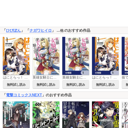
「
ひびぽん
」 「
ナガワヒイロ
」
のおすすめ作品
…他
はにとらっ！ 召喚勇者をハメるハニートラップ包囲網
英雄女騎士に有能とバレた俺の美人ハーレム騎士団
英雄女騎士に有能とバレた俺の美人ハーレム騎士団【分冊版】
はにとらっ！ 召喚勇者をハメるハニートラップ包囲網【分冊版】
無料試し読み
無料試し読み
無料試し読み
無料試し読み
「
電撃コミックスNEXT
」のおすすめ作品