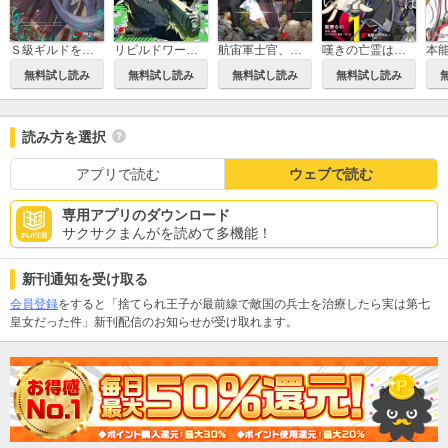
Ｓ級ギルドを追放されたけど、実は俺だけドラゴンの言葉がわかるので、気付いたときには竜騎士の頂点を極めてました。
リビルドワールド
航宙軍士官、冒険者になる
嘆きの亡霊は引退したい ～最弱ハンターによる最強パーティ育成術～
無料試し読み
無料試し読み
無料試し読み
無料試し読み
読み方を選択
アプリで読む
ウェブで読む
専用アプリのダウンロード
サクサクまんがを読めて多機能！
新刊通知を受け取る
会員登録
をすると「捨てられ王子が最前線で敵国の兵士を治療したら実は第七
皇女だった件」新刊配信のお知らせが受け取れます。