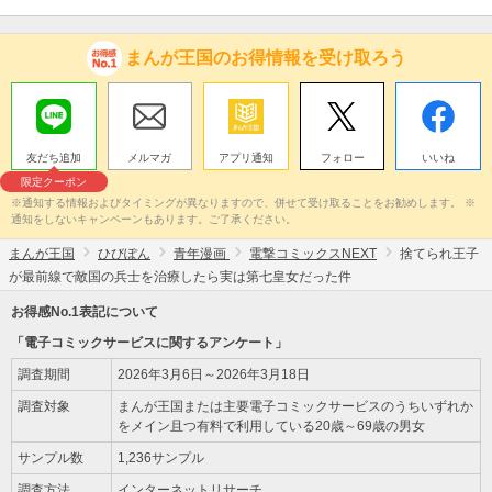
まんが王国のお得情報を受け取ろう
友だち追加
メルマガ
アプリ通知
フォロー
いいね
限定クーポン
※通知する情報およびタイミングが異なりますので、併せて受け取ることをお勧めします。 ※
通知をしないキャンペーンもあります。ご了承ください。
まんが王国
ひびぽん
青年漫画
電撃コミックスNEXT
捨てられ王子
が最前線で敵国の兵士を治療したら実は第七皇女だった件
お得感No.1表記について
「電子コミックサービスに関するアンケート」
調査期間
2026年3月6日～2026年3月18日
調査対象
まんが王国または主要電子コミックサービスのうちいずれか
をメイン且つ有料で利用している20歳～69歳の男女
サンプル数
1,236サンプル
調査方法
インターネットリサーチ