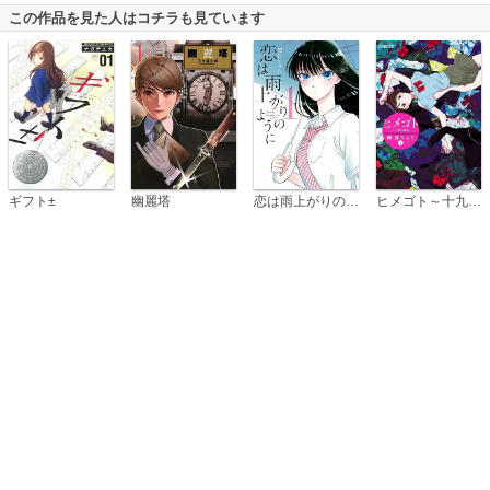
この作品を見た人はコチラも見ています
恋は雨上がりのように
ギフト±
幽麗塔
ヒメゴト～十九歳の制服～