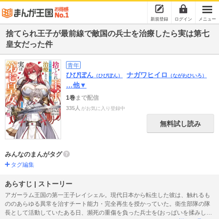
新規登録
ログイン
メニュー
捨てられ王子が最前線で敵国の兵士を治療したら実は第七
皇女だった件
青年
ひびぽん
ナガワヒイロ
（ひびぽん）
（ながわひいろ）
…他▼
1巻
まで配信
335人
がお気に入り登録中
無料試し読み
みんなのまんがタグ
タグ編集
あらすじ | ストーリー
アガーラム王国の第一王子レイシェル。現代日本から転生した彼は、触れるも
ののあらゆる異常を治すチート能力・完全再生を授かっていた。衛生部隊の隊
長として活動していたある日、瀕死の重傷を負った兵士を(おっぱいを揉みしだ