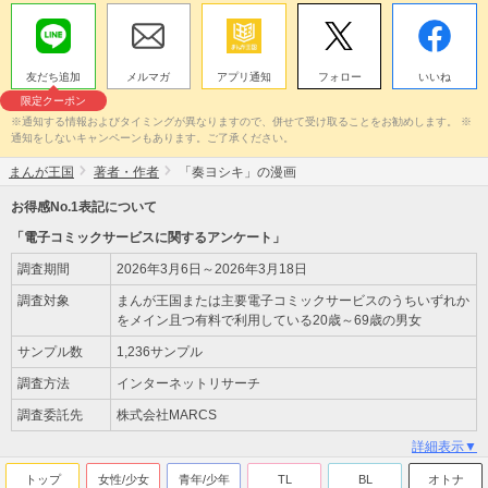
友だち追加
メルマガ
アプリ通知
フォロー
いいね
限定クーポン
※通知する情報およびタイミングが異なりますので、併せて受け取ることをお勧めします。 ※
通知をしないキャンペーンもあります。ご了承ください。
まんが王国
著者・作者
「奏ヨシキ」の漫画
お得感No.1表記について
「電子コミックサービスに関するアンケート」
調査期間
2026年3月6日～2026年3月18日
調査対象
まんが王国または主要電子コミックサービスのうちいずれか
をメイン且つ有料で利用している20歳～69歳の男女
サンプル数
1,236サンプル
調査方法
インターネットリサーチ
調査委託先
株式会社MARCS
詳細表示▼
トップ
女性/少女
青年/少年
TL
BL
オトナ