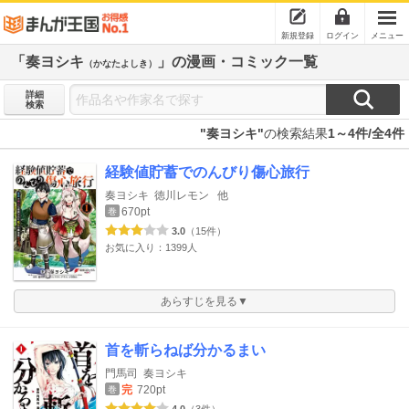
新規登録
ログイン
メニュー
「奏ヨシキ
」の漫画・コミック一覧
（かなたよしき）
詳細
検索
"奏ヨシキ"
の検索結果
1～4件/全4件
経験値貯蓄でのんびり傷心旅行
奏ヨシキ
徳川レモン
他
670pt
巻
3.0
（15件）
お気に入り：1399人
あらすじを見る▼
首を斬らねば分かるまい
門馬司
奏ヨシキ
完
720pt
巻