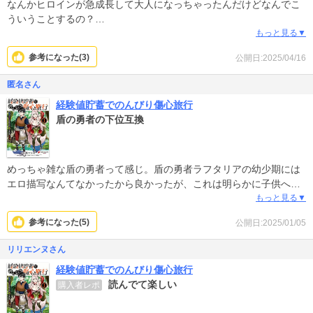
出版社、編集者に排他的な思春期前の児童に対して性的に惹かれる
なんかヒロインが急成長して大人になっちゃったんだけどなんでこ
ペドフィリアがいるのかもしれないが。ストーリーが良くても良さ
ういうことするの？
が半減する。
戻して
もっと見る▼
参考になった(
3
)
公開日:2025/04/16
匿名さん
経験値貯蓄でのんびり傷心旅行
盾の勇者の下位互換
めっちゃ雑な盾の勇者って感じ。盾の勇者ラフタリアの幼少期には
エロ描写なんてなかったから良かったが、これは明らかに子供への
性的な描写（風呂とか）あって気持ち悪かった。
もっと見る▼
参考になった(
5
)
公開日:2025/01/05
リリエンヌさん
経験値貯蓄でのんびり傷心旅行
読んでて楽しい
購入者レポ