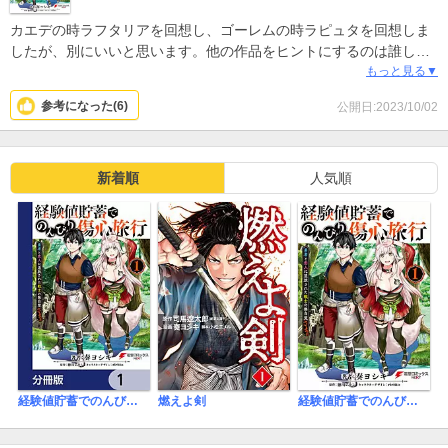
カエデの時ラフタリアを回想し、ゴーレムの時ラピュタを回想しま
したが、別にいいと思います。他の作品をヒントにするのは誰しも
してること。絵がかわいい、セクシーシーンもある、ストーリーも
もっと見る▼
いい、読んでてホッコリします。戦闘面においてチート化したトー
参考になった(
6
)
公開日:2023/10/02
ルが女性陣との恋愛をどのように展開するのかが楽しみです。トー
ルを好きにならない女性はいないでしょうから、トールはハーレム
を選ぶのか1人の女性を選ぶのか楽しみに見ていきたいと思います。
新着順
人気順
経験値貯蓄でのんびり傷心旅行【分冊版】
燃えよ剣
経験値貯蓄でのんびり傷心旅行