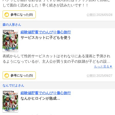
して面白く読めました！早く続きが読みたいです！！
参考になった(
0
)
公開日:2026/05/28
森の人形さん
経験値貯蓄でのんびり傷心旅行
サービスカットに子どもを使う
表紙からして性的サービスカットはそれなりにある漫画と予測され
るようになっているが、主人公が買う女の子の奴隷が子どもの設定
にも関わらず、その子どもを裸にし不必要にも一緒に風呂に入り成
もっと見る▼
長しかけた胸部に触るなどという描写があるため、苦手な人は注意
参考になった(
5
)
公開日:2025/09/27
すべき。
なんでだよさん
子ども、児童が対象な性的サービスカットは、不快なので避けて欲
経験値貯蓄でのんびり傷心旅行
しいと思うが、この手のファンタジーは、コミカライズの売れ行き
なんかヒロインが急成…
を意識するあまり、サービスカットは欠かせないものとなってい
る。
せめてサービスカットは成人にして欲しい。