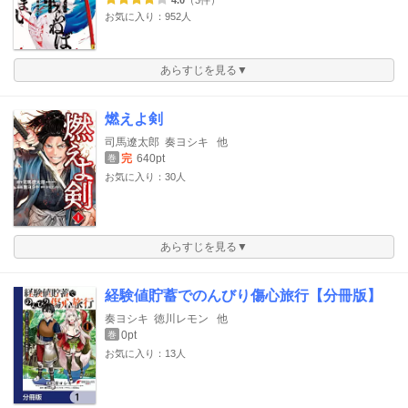
4.0
（3件）
お気に入り：952人
あらすじを見る▼
燃えよ剣
司馬遼太郎
奏ヨシキ
他
完
640pt
巻
お気に入り：30人
あらすじを見る▼
経験値貯蓄でのんびり傷心旅行【分冊版】
奏ヨシキ
徳川レモン
他
0pt
巻
お気に入り：13人