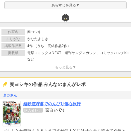
あらすじを見る▼
作家名
奏ヨシキ
ふりがな
かなたよしき
掲載作品数
4作 （うち、完結作品2作）
掲載紙
電撃コミックスNEXT、週刊ヤングマガジン、コミックバンチKai
など
もっと見る▼
奏ヨシキの作品 みんなのまんがレポ
タカさん
経験値貯蓄でのんびり傷心旅行
面白いです
購入者レポ
パクリとか酷評もあるようですが個人的にはサクサク読めて別物と