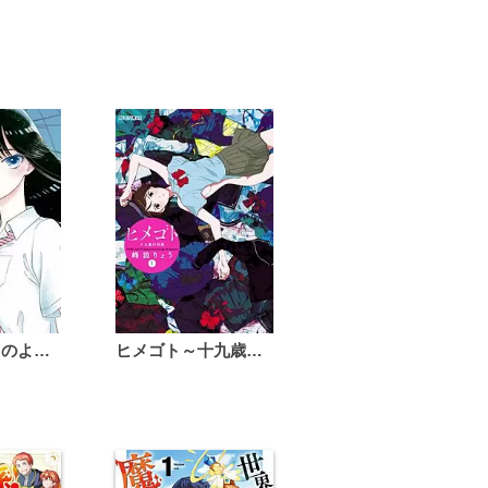
恋は雨上がりのように
ヒメゴト～十九歳の制服～