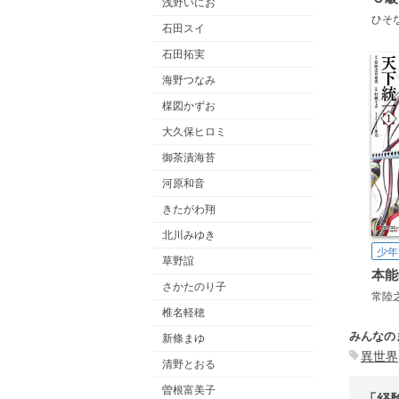
浅野いにお
ひそ
石田スイ
石田拓実
海野つなみ
楳図かずお
大久保ヒロミ
御茶漬海苔
河原和音
きたがわ翔
北川みゆき
少年
草野誼
さかたのり子
常陸
椎名軽穂
みんなの
新條まゆ
異世界
清野とおる
曽根富美子