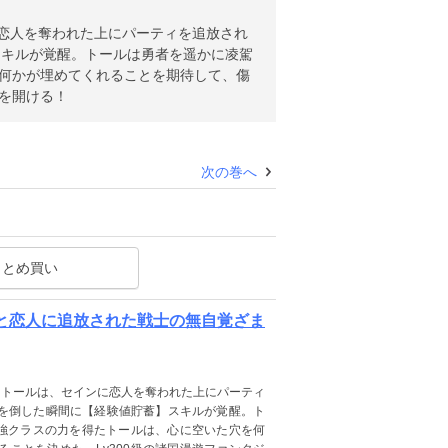
恋人を奪われた上にパーティを追放され
スキルが覚醒。トールは勇者を遥かに凌駕
を何かが埋めてくれることを期待して、傷
幕を開ける！
次の巻へ
まとめ買い
者と恋人に追放された戦士の無自覚ざま
たトールは、セインに恋人を奪われた上にパーティ
を倒した瞬間に【経験値貯蓄】スキルが覚醒。ト
最強クラスの力を得たトールは、心に空いた穴を何