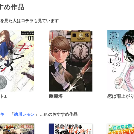
すめ作品
を見た人はコチラも見ています
ト±
幽麗塔
キ
」 「
徳川レモン
」
のおすすめ作品
…他