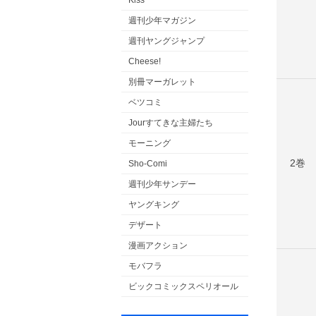
Kiss
週刊少年マガジン
週刊ヤングジャンプ
Cheese!
別冊マーガレット
ベツコミ
Jourすてきな主婦たち
モーニング
2巻
Sho-Comi
週刊少年サンデー
ヤングキング
デザート
漫画アクション
モバフラ
ビックコミックスペリオール