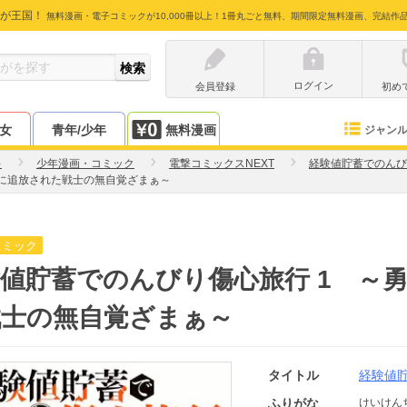
が王国！
無料漫画・電子コミックが10,000冊以上！1冊丸ごと無料、期間限定無料漫画、完結作
ログイン
会員登録
初め
少女
青年/少年
無料漫画
ジャン
キ
少年漫画・コミック
電撃コミックスNEXT
経験値貯蓄でのんび
人に追放された戦士の無自覚ざまぁ～
コミック
値貯蓄でのんびり傷心旅行 1 ～
戦士の無自覚ざまぁ～
タイトル
経験値
ふりがな
けいけん