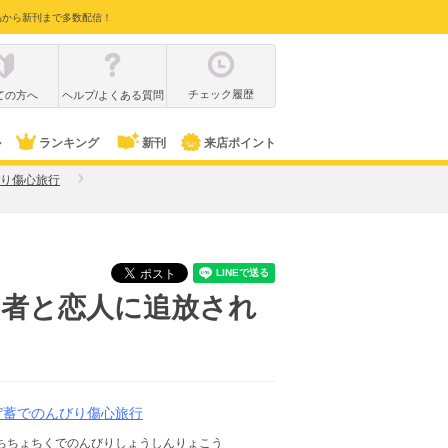
品から新刊まで多数配信！
チェック履歴
ての方へ
ヘルプ/よくある質問
ル
ランキング
新刊
来店ポイント
り傷心旅行
勇者と恋人に追放され
貯蓄でのんびり傷心旅行
ちちょちくでのんびりしょうしんりょこう