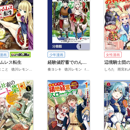
漫画
少年漫画
女性漫画
ムレス転生
経験値貯蓄でのんびり傷心旅行【分冊版】
まこと
徳川レモン
ox
奏ヨシキ
徳川レモン
riritto
しろた
雨宮れ