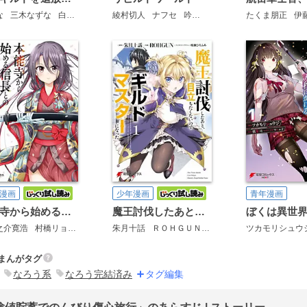
な
三木なずな
白狼
綾村切人
ナフセ
吟
わいっしゅ
たくま朋正
cell
伊
漫画
少年漫画
青年漫画
本能寺から始める信長との天下統一
魔王討伐したあと、目立ちたくないのでギルドマスターになった
之介寛浩
村橋リョウ
茨乃
朱月十話
ＲＯＨＧＵＮ
鳴瀬ひろふみ
ツカモリシュウ
まんがタグ
なろう系
なろう完結済み
タグ編集