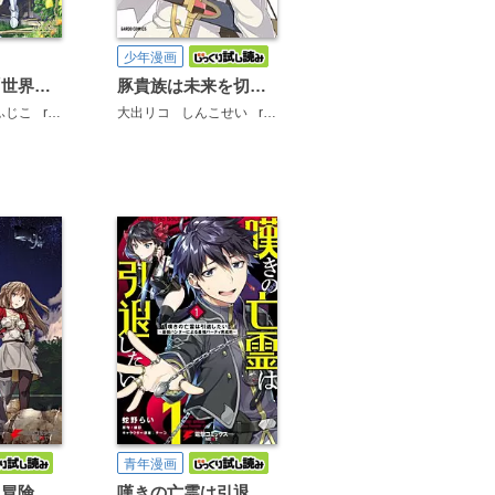
少年漫画
外れスキル「世界図書館」による異世界の知識と始める『産業革命』
豚貴族は未来を切り開くようです
ふじこ
riritto
大出リコ
しんこせい
riritto
青年漫画
航宙軍士官、冒険者になる
嘆きの亡霊は引退したい ～最弱ハンターによる最強パーティ育成術～