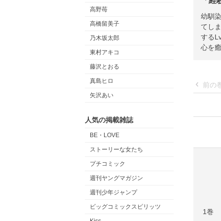
「経
高野苺
幼馴
高橋留美子
てし
するL
乃木坂太郎
心を癒
東村アキコ
藤沢とおる
真島ヒロ
前の
矢沢あい
人気の掲載雑誌
BE・LOVE
ストーリーな女たち
プチコミック
週刊ヤングマガジン
週刊少年ジャンプ
ビッグコミックスピリッツ
1巻