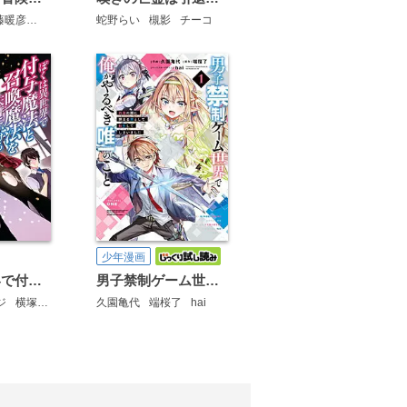
藤暖彦
ｈｉｍｅｓｕｚ
蛇野らい
槻影
チーコ
少年漫画
ぼくは異世界で付与魔法と召喚魔法を天秤にかける
男子禁制ゲーム世界で俺がやるべき唯一のこと
ジ
横塚司
マニャ子
久園亀代
端桜了
hai