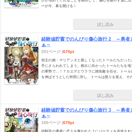
かが埋めてくれることを期待して、傷心を癒やす旅に出る
ーが今、幕を開ける！
試し読み
経験値貯蓄でのんびり傷心旅行 2 ～勇
ぁ～
201ページ |
670pt
領主の娘・マリアンヌと親しくなったトールたちだった
手にさらわれてしまう。救出に向かったトールたちを地
の軍勢で…！？カエデとウララに雑魚敵を任せ、トール
を伸ばそうとした幹部に対し、トールは怒りを覚え、そ
試し読み
経験値貯蓄でのんびり傷心旅行 3 ～勇
ぁ～
185ページ |
670pt
幼馴染の勇者に恋人を奪われた上にパーティを追放され