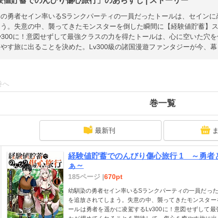
験値貯蓄でのんびり傷心旅行」のあらすじ | ストーリー
染の勇者セイン率いるSランクパーティの一員だったトールは、セインに
まう。失意の中、襲ってきたモンスターを倒した瞬間に【経験値貯蓄】
v300に！意図せずして最強クラスの力を得たトールは、心に空いた穴
やす旅に出ることを決めた。Lv300級の諸国漫遊ファンタジーが今、
巻へ
巻一覧
最新刊
経験値貯蓄でのんびり傷心旅行 1 ～勇
ぁ～
185ページ |
670pt
幼馴染の勇者セイン率いるSランクパーティの一員だっ
を追放されてしまう。失意の中、襲ってきたモンスター
ールは勇者を遥かに凌駕するLv300に！意図せずして