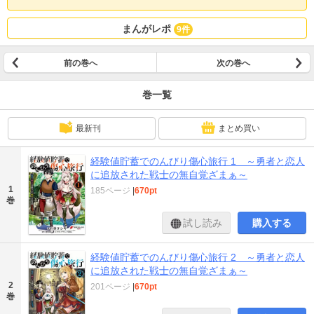
まんがレポ
9件
前の巻へ
次の巻へ
巻一覧
最新刊
まとめ買い
経験値貯蓄でのんびり傷心旅行 1 ～勇者と恋人
に追放された戦士の無自覚ざまぁ～
1
185ページ
|
670pt
巻
試し読み
購入する
経験値貯蓄でのんびり傷心旅行 2 ～勇者と恋人
に追放された戦士の無自覚ざまぁ～
2
201ページ
|
670pt
巻