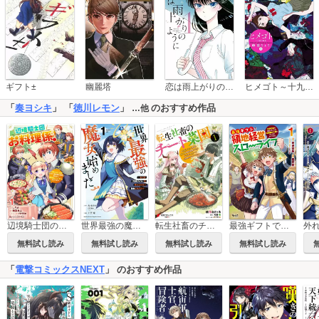
恋は雨上がりのように
ギフト±
幽麗塔
ヒメゴト～十九歳の制服～
「
奏ヨシキ
」 「
徳川レモン
」
のおすすめ作品
…他
辺境騎士団のお料理係！～捨てられ幼女ですが、過保護な家族に拾われて美味しいごはんを作ります～
世界最強の魔女、始めました ～私だけ『攻略サイト』を見れる世界で自由に生きます～
転生社畜のチート菜園 ～万能スキルと便利な使い魔妖精を駆使してたら、気づけば大陸一の生産拠点ができていた～
最強ギフトで領地経営スローライフ～辺境の村を開拓していたら英雄級の人材がわんさかやってきた！（ノヴァコミックス）
無料試し読み
無料試し読み
無料試し読み
無料試し読み
「
電撃コミックスNEXT
」 のおすすめ作品