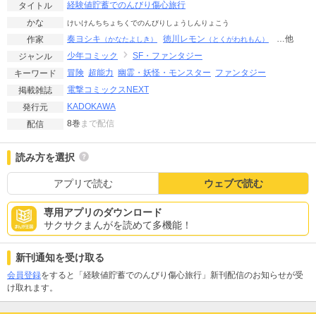
経験値貯蓄でのんびり傷心旅行
タイトル
かな
けいけんちちょちくでのんびりしょうしんりょこう
奏ヨシキ
徳川レモン
…他
作家
（かなたよしき）
（とくがわれもん）
少年コミック
SF・ファンタジー
ジャンル
冒険
超能力
幽霊・妖怪・モンスター
ファンタジー
キーワード
電撃コミックスNEXT
掲載雑誌
KADOKAWA
発行元
8巻
まで配信
配信
読み方を選択
アプリで読む
ウェブで読む
専用アプリのダウンロード
サクサクまんがを読めて多機能！
新刊通知を受け取る
会員登録
をすると「経験値貯蓄でのんびり傷心旅行」新刊配信のお知らせが受
け取れます。