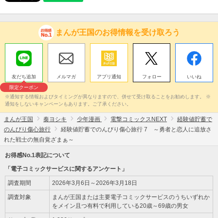
まんが王国のお得情報を受け取ろう
友だち追加
メルマガ
アプリ通知
フォロー
いいね
限定クーポン
※通知する情報およびタイミングが異なりますので、併せて受け取ることをお勧めします。 ※
通知をしないキャンペーンもあります。ご了承ください。
まんが王国
奏ヨシキ
少年漫画
電撃コミックスNEXT
経験値貯蓄で
のんびり傷心旅行
経験値貯蓄でのんびり傷心旅行 7 ～勇者と恋人に追放さ
れた戦士の無自覚ざまぁ～
お得感No.1表記について
「電子コミックサービスに関するアンケート」
調査期間
2026年3月6日～2026年3月18日
調査対象
まんが王国または主要電子コミックサービスのうちいずれか
をメイン且つ有料で利用している20歳～69歳の男女