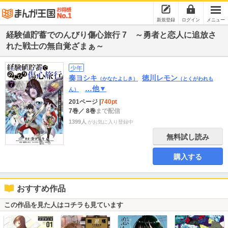
新規登録
ログイン
メニュー
経験値貯蓄でのんびり傷心旅行 7 ～勇者と恋人に追放さ
れた戦士の無自覚ざまぁ～
少年
奏ヨシキ
徳川レモン
（かなたよしき）
（とくがわれも
…他▼
ん）
201ページ
|
740pt
7巻
／ 8巻
まで配信
1399人
がお気に入り登録中
無料試し読み
購入する
おすすめ作品
この作品を見た人はコチラも見ています