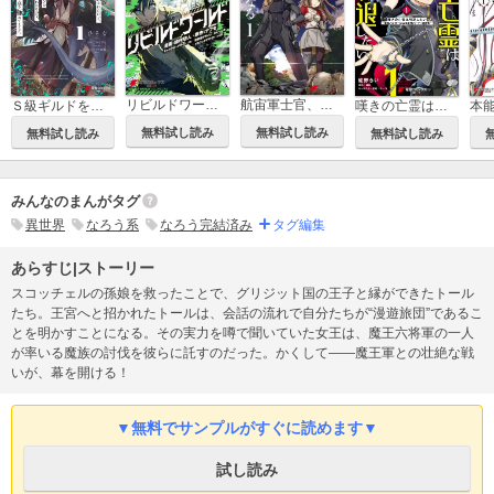
リビルドワールド
航宙軍士官、冒険者になる
Ｓ級ギルドを追放されたけど、実は俺だけドラゴンの言葉がわかるので、気付いたときには竜騎士の頂点を極めてました。
嘆きの亡霊は引退したい ～最弱ハンターによる最強パーティ育成術～
無料試し読み
無料試し読み
無料試し読み
無料試し読み
みんなのまんがタグ
異世界
なろう系
なろう完結済み
タグ編集
あらすじ|ストーリー
スコッチェルの孫娘を救ったことで、グリジット国の王子と縁ができたトール
たち。王宮へと招かれたトールは、会話の流れで自分たちが“漫遊旅団”であるこ
とを明かすことになる。その実力を噂で聞いていた女王は、魔王六将軍の一人
が率いる魔族の討伐を彼らに託すのだった。かくして――魔王軍との壮絶な戦
いが、幕を開ける！
▼無料でサンプルがすぐに読めます▼
試し読み