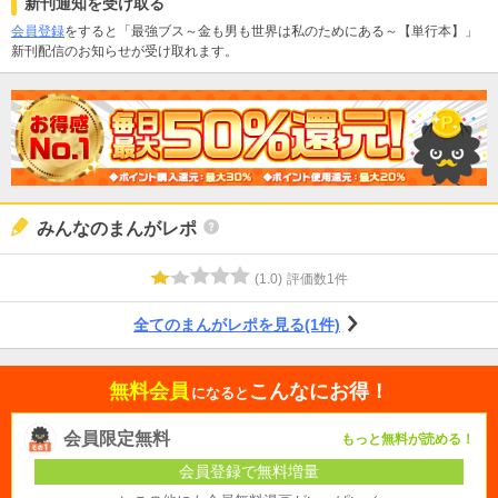
新刊通知を受け取る
会員登録
をすると「最強ブス～金も男も世界は私のためにある～【単行本】」
新刊配信のお知らせが受け取れます。
みんなのまんがレポ
(
1.0
)
評価数
1
件
全てのまんがレポを見る(1件)
無料会員
こんなにお得！
になると
会員限定無料
もっと無料が読める！
会員登録で無料増量