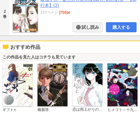
行本】(2)
2
157ページ
|
750pt
巻
試し読み
購入する
おすすめ作品
この作品を見た人はコチラも見ています
恋は雨上がりのように
ギフト±
幽麗塔
ヒメゴト～十九歳の制服～