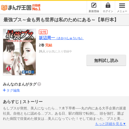
新規登録
ログイン
メニュー
最強ブス～金も男も世界は私のためにある～【単行本】
女性
坂辺周一
（さかべしゅういち）
2巻
完結
26人
がお気に入り登録中
無料試し読み
みんなのまんがタグ
タグ編集
あらすじ | ストーリー
もしブスが突然、美人になったら…？木下早希-----丸の内にある大手企業の派遣
社員。自他ともに認める…ブス。ある日、駅の階段で転倒し、頭を強打。運ば
れた病院で目覚めた彼女は…美人になっていた！そして始まった、ブスと美人
が入れ替わる日々。二人の木下を使い分けながら、彼女は本当のブス格差を知
もっと詳細を見る▼