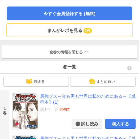
ることになる。
今すぐ会員登録する (無料)
まんがレポを見る
1件
全巻の情報を
閉じる
巻一覧
最終巻
まとめ買い
最強ブス～金も男も世界は私のためにある～【単
行本】(1)
1
201ページ
|
850pt
巻
試し読み
購入する
最強ブス～金も男も世界は私のためにある～【単