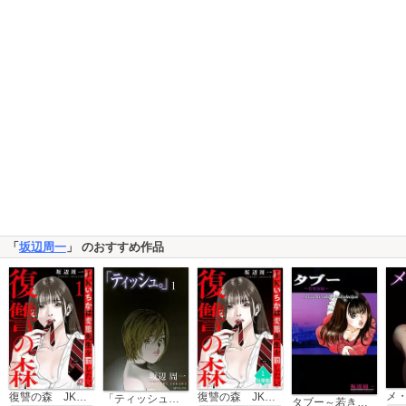
「
坂辺周一
」 のおすすめ作品
メ
復讐の森 JKいちかは変態先生を罰したい
復讐の森 JKいちかは変態先生を罰したい【分冊版】
「ティッシュ。」
タブー～若き女編～