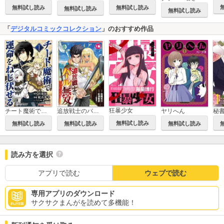
無料試し読み
無料試し読み
無料試し読み
無料試し読み
「
デジタルコミックコレクション
」のおすすめ作品
狂暴少女
チート魔術で運命をねじ伏せる モバMAN DIGITAL COMICS
追放戦士のバール無双”SIMPLE殴打2000”～狂化スキルで成り上がるバールのバールによるバールのための英雄譚～ モバMAN DIGITAL COMICS
ヤリへん
秘
無料試し読み
無料試し読み
無料試し読み
無料試し読み
読み方を選択
アプリで読む
ウェブで読む
専用アプリのダウンロード
サクサクまんがを読めて多機能！