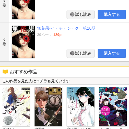
5
巻
試し読み
購入する
無花果-イ・チ・ジ・ク 第10話
39ページ
|
120pt
6
巻
試し読み
購入する
おすすめ作品
この作品を見た人はコチラも見ています