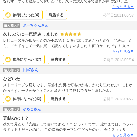
なれず、ずっと寝かしておいたけど、久々に読んでみて続きが気になり、全巻
買ってしまいました。私的には最初だけ面白いのかなと思っていたけど、あと
もっと見る▼
の方も感じが変わって面白いです。もっと読んでいたいマンガでした。
参考になった(
4
)
報告する
公開日:
2021/05/07
ぷーちゃんさん
購入者レポ
久しぶりに一気読みしました
レビューの星が低かったのが不思議！ １巻が試し読みだったので、読み出した
ら、ドキドキして一気に買って読んでしまいました！ 面白かったです！ 久々の
面白さに時間忘れて没頭しました！
もっと見る▼
参考になった(
37
)
報告する
公開日:
2018/09/14
jeju7さん
購入者レポ
ひどいわ
ストーリーブツ切りです。 殺された男は何ものかも、かなり思わせぶりにもか
かわらず、一切分からずこれが終わり？て感じで腹たちましたよ。
参考になった(
42
)
報告する
公開日:
2018/04/27
がちこさん
購入者レポ
完結なの！？
改めて見たら「完結」って書いてある！？ びっくりです。 途中までは、ハラハ
ラドキドキだったのに。 この漫画のテーマは何だったのか。 全くスッキリしな
い漫画でした。 ネタが尽きちゃって、収集がつかなくなってしまったのか… あ
もっと見る▼