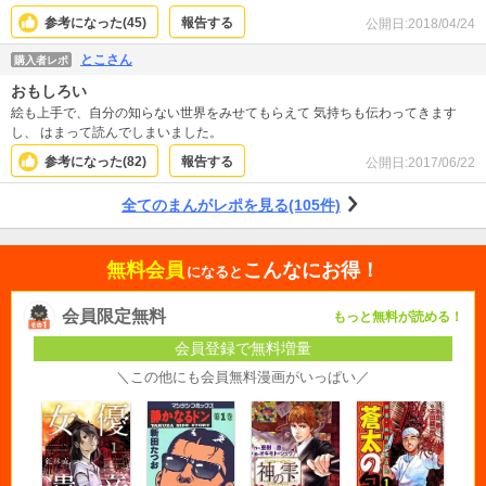
ともう1巻だして、スッキリさせてほしい作品です。
参考になった(
45
)
報告する
公開日:
2018/04/24
とこさん
購入者レポ
おもしろい
絵も上手で、自分の知らない世界をみせてもらえて 気持ちも伝わってきます
し、 はまって読んでしまいました。
参考になった(
82
)
報告する
公開日:
2017/06/22
全てのまんがレポを見る(105件)
無料会員
こんなにお得！
になると
会員限定無料
もっと無料が読める！
会員登録で無料増量
＼この他にも会員無料漫画がいっぱい／