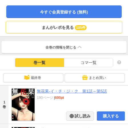
で話をした『HIRO』という男性に会う事になった真由だったが、彼は部屋に入
るなり豹変！！更にはその時の裸の写真で脅されるようになってしまい──。
今すぐ会員登録する (無料)
『HIRO』から逃れる方法をまひろ、未来と模索している最中、想像もしていな
かった事態が起こり、真由に更なる悲劇が襲い掛かる…！？
まんがレポを見る
105件
全巻の情報を
閉じる
巻一覧
コマ一覧
最終巻
まとめ買い
無花果-イ・チ・ジ・ク 第1話～第5話
190ページ
|
600pt
1
巻
試し読み
購入する