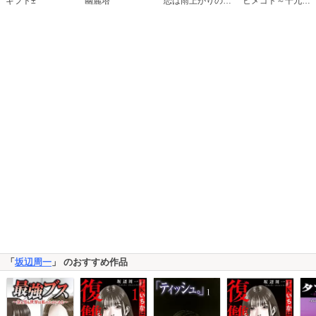
恋は雨上がりのように
ギフト±
幽麗塔
ヒメゴト～十九歳の制服～
「
坂辺周一
」 のおすすめ作品