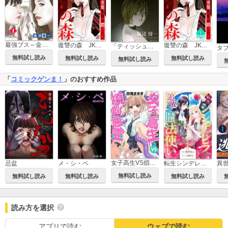
最強ブス～金も男も世界は私のためにある～【単行本】
復讐の森 JKいちかは変態先生を罰したい
復讐の森 JKいちかは変態先生を罰したい【分冊版】
「ティッシュ。」
無料試し読み
無料試し読み
無料試し読み
無料試し読み
「
コミックゲンま！
」のおすすめ作品
女子高生VS煩悩悪霊
メ・シ・ベ
忌盆
転生シンデレラと追放された魔法使い
無料試し読み
無料試し読み
無料試し読み
無料試し読み
読み方を選択
アプリで読む
ウェブで読む