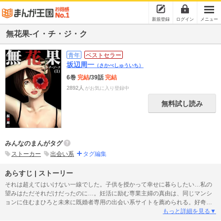
新規登録
ログイン
メニュー
無花果-イ・チ・ジ・ク
青年
ベストセラー
坂辺周一
（さかべしゅういち）
6巻
完結
/39話
完結
2892人
がお気に入り登録中
無料試し読み
みんなのまんがタグ
ストーカー
出会い系
タグ編集
あらすじ | ストーリー
それは超えてはいけない一線でした。子供を授かって幸せに暮らしたい…私の
望みはただそれだけだったのに…。妊活に励む専業主婦の真由は、同じマンシ
ョンに住むまひろと未来に既婚者専用の出会い系サイトを薦められる。好奇心
でサイトをのぞくと、そこにも同じように不妊で悩む人が大勢いることを知
もっと詳細を見る▼
り、軽い気持ちで登録してしまう。やがて、夫とのすれ違いをきっかけに電話