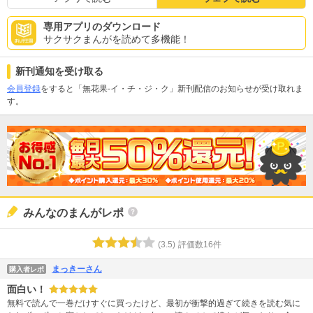
専用アプリのダウンロード
サクサクまんがを読めて多機能！
新刊通知を受け取る
会員登録
をすると「無花果-イ・チ・ジ・ク」新刊配信のお知らせが受け取れま
す。
みんなのまんがレポ
(
3.5
)
評価数
16
件
まっきーさん
購入者レポ
面白い！
無料で読んで一巻だけすぐに買ったけど、最初が衝撃的過ぎて続きを読む気に