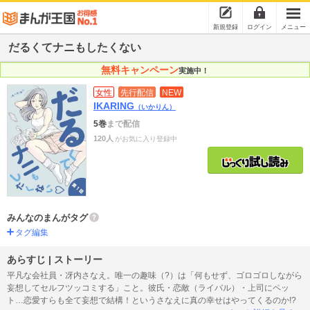
新規登録
ログイン
メニュー
だるくてナニもしたくない
無料キャンペーン
実施中！
女性
先行配信
NEW
IKARING
（いかりん）
5巻
まで配信
120人
がお気に入り登録中
みんなのまんがタグ
タグ編集
あらすじ | ストーリー
平凡な会社員・冴内さなえ。唯一の趣味（?）は「何もせず、ゴロゴロしながら
妄想してセルフツッコミする」こと。彼氏・恋敵（ライバル）・上司にペッ
ト…恋愛すらも全て妄想で結構！というさなえに真の幸せはやってくるのか!?