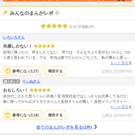
みんなのまんがレポ
(
5.0
)
評価数
2
件
いろいろさん
共感しかない！
自宅に帰ったら、何もしたくない。 外では、そんなそぶり見せないからしつか
り者と思われている。でも、本当は家でだらだらごろごろ。 私の事かと思っ
た。 私生活のぞかれているのかもしれない。
もっと見る▼
参考になった(
7
)
報告する
公開日:
2026/07/04
りぃぬさん
購入者レポ
おもしろい！
自分のことかと思うくらい共感！笑 現実社会ではしっかりお仕事してるけど、
家に帰ってからのダラダラタイムと妄想タイムが癒し！ 妄想メインでストーリ
ーが進んでいくので長過ぎずサクサク読めて楽しいし、主人公のツッコミがめ
もっと見る▼
ちゃウケる！ もっと続きを読みたいです！
参考になった(
4
)
報告する
公開日:
2026/07/08
全てのまんがレポを見る(2件)