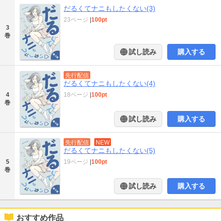
だるくてナニもしたくない(3)
23ページ
|
100pt
3
巻
試し読み
購入する
先行配信
だるくてナニもしたくない(4)
4
18ページ
|
100pt
巻
試し読み
購入する
先行配信
NEW
だるくてナニもしたくない(5)
5
19ページ
|
100pt
巻
試し読み
購入する
おすすめ作品