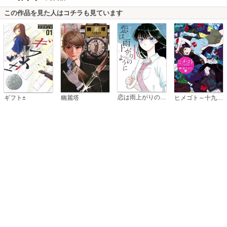
この作品を見た人はコチラも見ています
恋は雨上がりのように
ギフト±
幽麗塔
ヒメゴト～十九歳の制服～