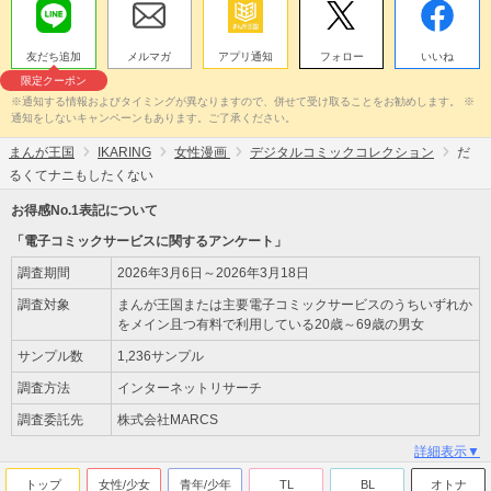
友だち追加
メルマガ
アプリ通知
フォロー
いいね
限定クーポン
※通知する情報およびタイミングが異なりますので、併せて受け取ることをお勧めします。 ※
通知をしないキャンペーンもあります。ご了承ください。
まんが王国
IKARING
女性漫画
デジタルコミックコレクション
だ
るくてナニもしたくない
お得感No.1表記について
「電子コミックサービスに関するアンケート」
調査期間
2026年3月6日～2026年3月18日
調査対象
まんが王国または主要電子コミックサービスのうちいずれか
をメイン且つ有料で利用している20歳～69歳の男女
サンプル数
1,236サンプル
調査方法
インターネットリサーチ
調査委託先
株式会社MARCS
詳細表示▼
トップ
女性/少女
青年/少年
TL
BL
オトナ