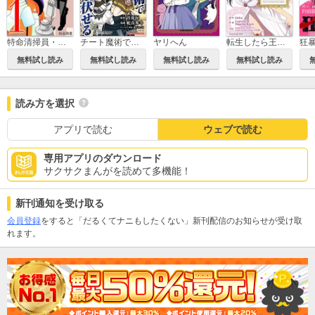
狂
特命清掃員・まゆ～社内の「クズ」を駆除します！～ デジコレ DIGITAL COMICS
チート魔術で運命をねじ伏せる モバMAN DIGITAL COMICS
ヤリへん
転生したら王女様になりました
無料試し読み
無料試し読み
無料試し読み
無料試し読み
読み方を選択
アプリで読む
ウェブで読む
専用アプリのダウンロード
サクサクまんがを読めて多機能！
新刊通知を受け取る
会員登録
をすると「だるくてナニもしたくない」新刊配信のお知らせが受け取
れます。