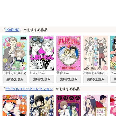
「
IKARING
」 のおすすめ作品
マ
しまいもん
新婚はん
8億稼ぐ43歳の恋
8億稼ぐ43歳の恋【特装版】
無料試し読み
無料試し読み
無料試し読み
無料試し読み
「
デジタルコミックコレクション
」のおすすめ作品