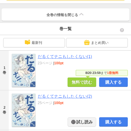
全巻の情報を
閉じる
巻一覧
最新刊
まとめ買い
だるくてナニもしたくない(1)
23ページ
|
100pt
1
巻
8/20 23:59
まで
1冊無料
無料で読む
購入する
だるくてナニもしたくない(2)
25ページ
|
100pt
2
巻
試し読み
購入する