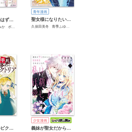
青年漫画
聖女様になりたいのに攻撃魔法しか使えないんですけど!? THE COMIC
お飾り聖女のはずが、真の力に目覚めたようです THE COMIC
久保田美冬
青季ふゆ
ボダックス
みか
ボダックス
少女漫画
義妹が聖女だからと婚約破棄されましたが、私は妖精の愛し子です
手札が多めのビクトリア