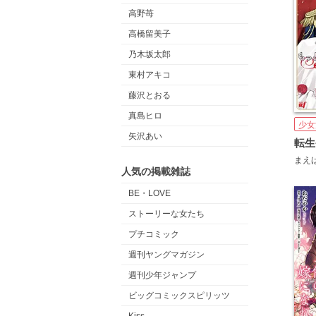
高野苺
高橋留美子
乃木坂太郎
東村アキコ
藤沢とおる
真島ヒロ
少女
矢沢あい
まえ
人気の掲載雑誌
BE・LOVE
ストーリーな女たち
プチコミック
週刊ヤングマガジン
週刊少年ジャンプ
ビッグコミックスピリッツ