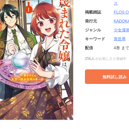
ス
掲載雑誌
FLOS C
発行元
KADOK
ジャンル
少女漫
キーワード
異世界
配信
4巻
ま
256人
がお気に入り登録中
無料試し読み