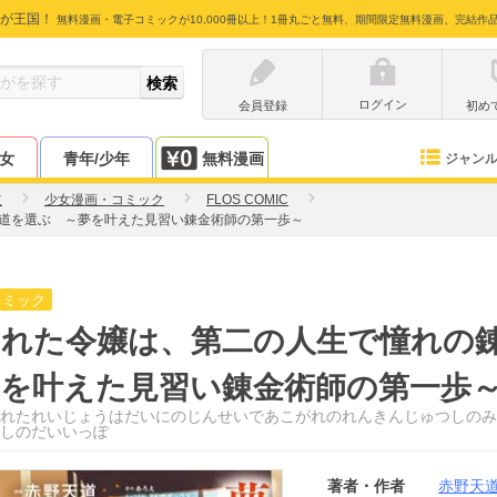
が王国！
無料漫画・電子コミックが10,000冊以上！1冊丸ごと無料、期間限定無料漫画、完結作
ログイン
会員登録
初め
少女
青年/少年
無料漫画
ジャン
道
少女漫画・コミック
FLOS COMIC
道を選ぶ ～夢を叶えた見習い錬金術師の第一歩～
コミック
まれた令嬢は、第二の人生で憧れの
夢を叶えた見習い錬金術師の第一歩
れたれいじょうはだいにのじんせいであこがれのれんきんじゅつしのみ
しのだいいっぽ
著者・作者
赤野天