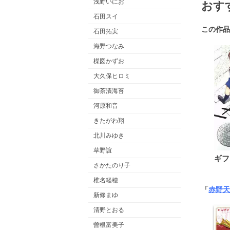
浅野いにお
おす
石田スイ
この作品
石田拓実
海野つなみ
楳図かずお
大久保ヒロミ
御茶漬海苔
河原和音
きたがわ翔
北川みゆき
草野誼
ギフ
さかたのり子
椎名軽穂
「
赤野天
新條まゆ
清野とおる
曽根富美子