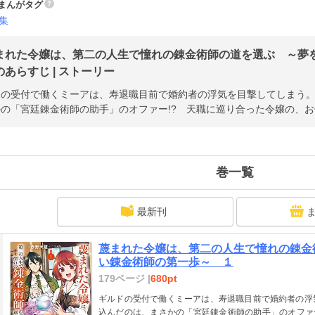
まんがタグ
集
まれた令嬢は、第二の人生で憧れの錬金術師の道を選ぶ ～夢
あらすじ | ストーリー
ドの受付で働くミーアは、寿退職目前で婚約者の浮気を目撃してしまう
の「宮廷錬金術師の助手」のオファー!? 天職に巡り合った令嬢の、
巻一覧
最新刊
蔑まれた令嬢は、第二の人生で憧れの錬金
い錬金術師の第一歩～ １
179ページ |
680pt
ギルドの受付で働くミーアは、寿退職目前で婚約者の浮
込んだのは、まさかの「宮廷錬金術師の助手」のオファ