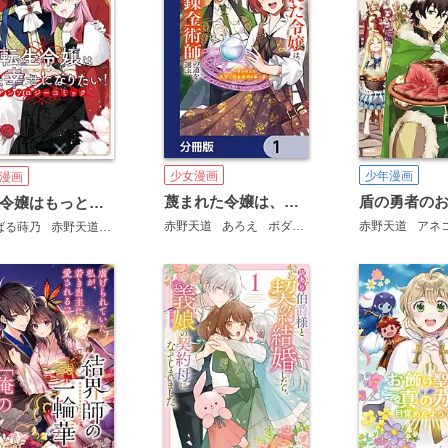
少女漫画
少年漫画
漫画
蔑まれた令嬢は、第二の人生で憧れの錬金術師の道を選ぶ ～夢を叶えた見習い錬金術師の第一歩～【分冊版】
転生令嬢はもっと幸せになりたい！アンソロジーコミック
赤野天道
あろえ
ボダックス
赤野天道
アネ
ばる蒔乃
赤野天道
藤居にこ
待鳥園子
四つ葉ねこ
斯波
ふかさくえみ
餡子