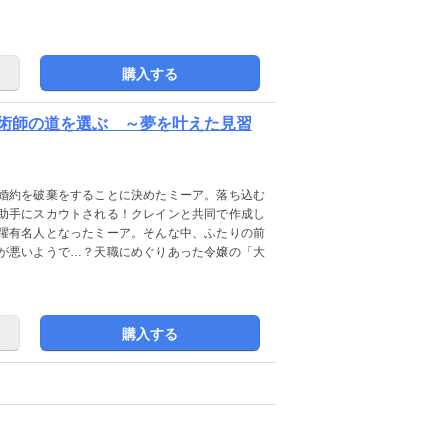
購入する
術師の道を選ぶ ～夢を叶えた見習
婚約を破棄をすることに決めたミーア。落ち込む
助手にスカウトされる！クレインと共同で作成し
躍有名人となったミーア。そんな中、ふたりの前
が悪いようで…？天職にめぐりあった令嬢の「大
購入する