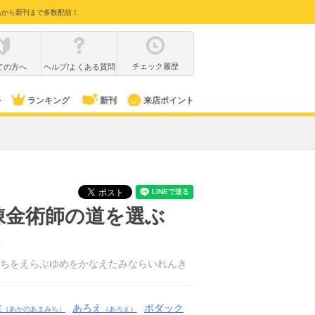
品から新刊まで多数配信！
チェック履歴
ての方へ
ヘルプ/よくある質問
ル
ランキング
新刊
来店ポイント
錬金術師の道を選ぶ
～
ちをえらぶゆめをかなえたみならいれんき
道
あろえ
ボダック
（あかのあまみち）
（あろえ）