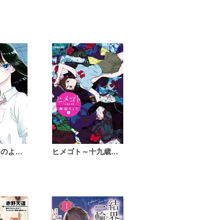
恋は雨上がりのように
ヒメゴト～十九歳の制服～