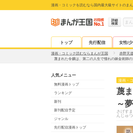
漫画・コミックを読むなら国内最大級サイトのまん
詳細
検索
トップ
先行配信
女性/
漫画・コミック読むならまんが王国
赤野天
蔑まれた令嬢は、第二の人生で憧れの錬金術師の
人気メニュー
漫画・
無料漫画トップ
蔑
ランキング
～
新刊
新刊配信予定
さげすま
んじゅつ
ジャンル
先行配信漫画トップ