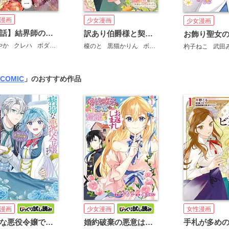
漫画
少女漫画
少女漫画
【単話】結界師の一輪華
訳あり伯爵様と契約結婚したら、義娘（六歳）の契約母になってしまいました。
やか
クレハ
ボダックス
榎のと
黒猫かりん
ボダックス
杓子ねこ
武田
 COMIC
」のおすすめ作品
漫画
少女漫画
女性漫画
病弱な悪役令嬢ですが、婚約者が過保護すぎて逃げ出したい(私たち犬猿の仲でしたよね!?)
婚約破棄の悪意は娼館からお返しします