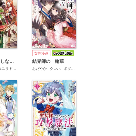
女性漫画
盾の勇者のおしながき
結界師の一輪華
コユサギ
弥南せいら
おだやか
クレハ
ボダックス
ひのすばる