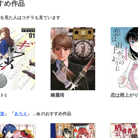
すめ作品
を見た人はコチラも見ています
ト±
幽麗塔
道
」 「
あろえ
」
のおすすめ作品
…他