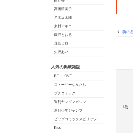
高野苺
高橋留美子
乃木坂太郎
東村アキコ
前の
藤沢とおる
真島ヒロ
矢沢あい
人気の掲載雑誌
BE・LOVE
ストーリーな女たち
プチコミック
週刊ヤングマガジン
1巻
週刊少年ジャンプ
ビッグコミックスピリッツ
Kiss