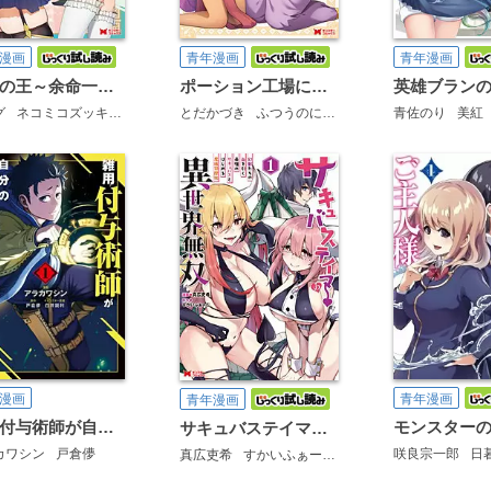
漫画
青年漫画
青年漫画
魔窟の王～余命一か月の童貞、魔法少女ハーレムを築いて王へ君臨す～(コミック)
ポーション工場に左遷された錬金術師、美少女に拉致され異国でいつの間にか英雄になる(コミック)
グ
ネコミコズッキーニ
とだかづき
ふつうのにーちゃん
青佐のり
美紅
漫画
青年漫画
青年漫画
雑用付与術師が自分の最強に気付くまで(コミック)
サキュバステイマーの異世界無双 幻獣たちの血を引く最強のサキュバスとはじめる魔族領開拓(コミック)
カワシン
戸倉儚
咲良宗一郎
日
真広吏希
すかいふぁーむ