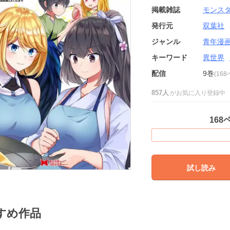
掲載雑誌
モンス
発行元
双葉社
ジャンル
青年漫
キーワード
異世界
配信
9巻
(16
857人
がお気に入り登録中
168
試し読み
すめ作品