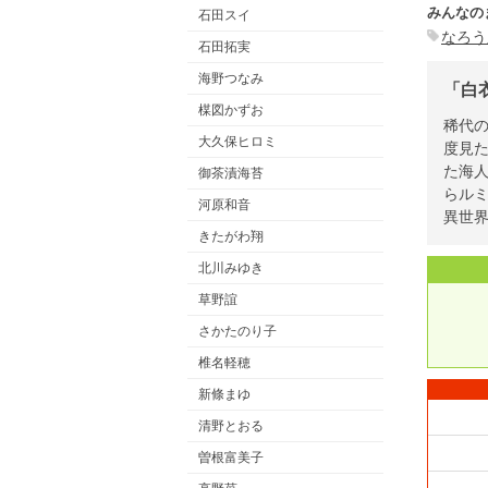
みんなの
石田スイ
なろう
石田拓実
海野つなみ
「白
楳図かずお
稀代
大久保ヒロミ
度見
た海
御茶漬海苔
らル
河原和音
異世
きたがわ翔
北川みゆき
草野誼
さかたのり子
椎名軽穂
新條まゆ
清野とおる
曽根富美子