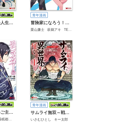
青年漫画
冒険家になろう！～スキルボードでダンジョン攻略～（コミック）
英雄ブランの人生計画 第二の人生は雑用係でお願いします(コミック)
栗山廉士
萩鵜アキ
TEDDY
青年漫画
モンスターのご主人様（コミック）
サムライ無双～戦国最強のサムライ、異世界を征く～(コミック)
暮眠都
ナポ
いさむひとし
キー太郎