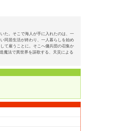
ていた。そこで海人が手に入れたのは、一
しい同居生活が終わり、一人暮らしを始め
として雇うことに。そこへ傭兵団の召集か
創造魔法で異世界を謳歌する、天災による
！