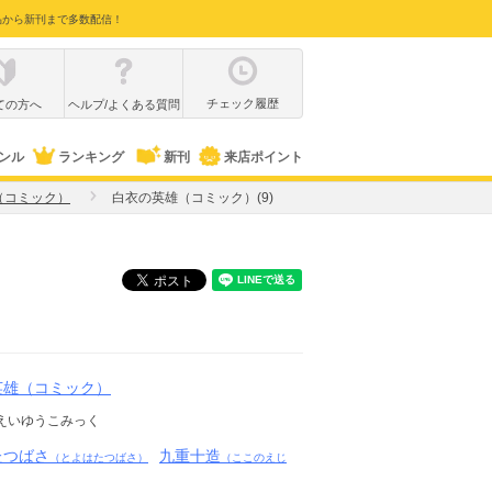
品から新刊まで多数配信！
チェック履歴
ての方へ
ヘルプ/よくある質問
ンル
ランキング
新刊
来店ポイント
（コミック）
白衣の英雄（コミック）(9)
英雄（コミック）
えいゆうこみっく
たつばさ
九重十造
（とよはたつばさ）
（ここのえじ