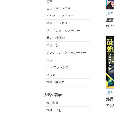
恋愛
ヒューマンドラマ
青年
ギャグ・コメディー
職業・ビジネス
白フ
サスペンス・ミステリー
歴史・時代劇
スポーツ
アクション・アドベンチャー
ホラー
SF・ファンタジー
グルメ
医療・病院系
青年
人気の著者
青山剛昌
アラ
浅野いにお