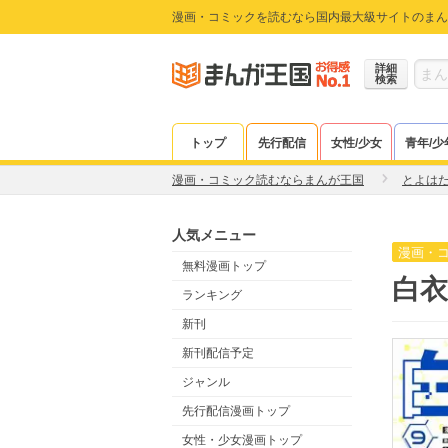
漫画・コミックを読むなら国内最大級サイトのまん
詳細
検索
トップ
先行配信
女性/少女
青年/少
漫画・コミック読むならまんが王国
とよは
人気メニュー
漫画・
無料漫画トップ
白衣
ランキング
新刊
新刊配信予定
ジャンル
先行配信漫画トップ
女性・少女漫画トップ