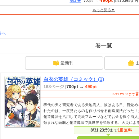
490pt
第3巻
→
700pt
(8/31 23:59まで)
もっと見る▼
巻へ
巻一覧
最新刊
白衣の英雄（コミック）(1)
168ページ |
700pt
→
490pt
8/31 23:59まで
稀代の天才研究者である天地海人。彼はある日、目覚め
れたのは、一度見たものを作り出せる創造魔法だった！
創造魔法を活用して高級フルーツなどでお金を稼ぐ海人
類まれな頭脳と創造魔法で異世界を謳歌する、天災によ
8/31 23:59
まで
1冊無料