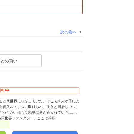
次の巻へ
まとめ買い
割引中
ると異世界に転移していた。そこで海人が手に入
女傭兵ルミナスに助けられ、彼女と同居しつつ、
だったが、様々な騒動に巻き込まれていき……。
る異世界ファンタジー、ここに開幕！