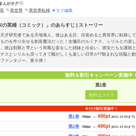
まんがタグ
系
異世界
異世界転移
タグ編集
衣の英雄（コミック）」のあらすじ | ストーリー
の天才研究者である天地海人。彼はある日、目覚めると異世界に転移し
たものを作り出せる創造魔法だった！女傭兵のルミナス、シリルとの楽
人。彼は刹那と雫という和風な姿をした姉妹と出会い、彼女たちを護衛
ミナスとシリルも戻ってきて騒がしくも楽しい日常が!?類まれな頭脳と
界ファンタジー、第９弾！
無料＆割引キャンペーン実施中
第1巻
無料はコチラ
今だけ割引実施中！
490pt
第1巻
→
700pt
(8/31 23:59まで)
490pt
第2巻
→
700pt
(8/31 23:59まで)