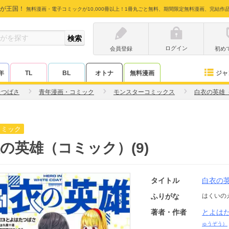
が王国！
無料漫画・電子コミックが10,000冊以上！1冊丸ごと無料、期間限定無料漫画、完結作
ログイン
会員登録
初め
ジャ
年
TL
BL
オトナ
無料漫画
たつばさ
青年漫画・コミック
モンスターコミックス
白衣の英雄
コミック
の英雄（コミック）(9)
タイトル
白衣の
ふりがな
はくいの
著者・作者
とよは
ゅうぞう）