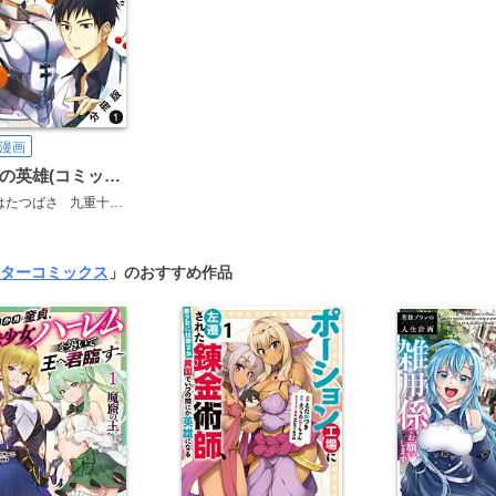
漫画
白衣の英雄(コミック) 分冊版
はたつばさ
九重十造
ターコミックス
」のおすすめ作品