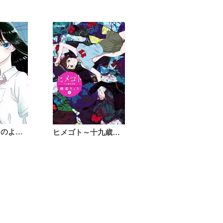
恋は雨上がりのように
ヒメゴト～十九歳の制服～