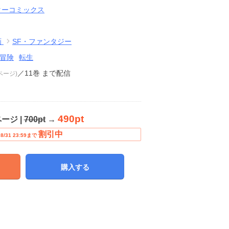
ターコミックス
画
SF・ファンタジー
冒険
転生
／11巻
まで配信
8ページ)
490pt
ページ |
700pt
→
割引中
8/31 23:59まで
購入する