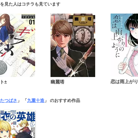
を見た人はコチラも見ています
ト±
幽麗塔
たつばさ
」 「
九重十造
」 のおすすめ作品