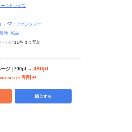
ターコミックス
画
SF・ファンタジー
冒険
転生
／11巻
まで配信
8ページ)
490pt
ページ |
700pt
→
割引中
8/31 23:59まで
購入する