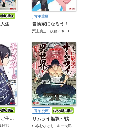
青年漫画
冒険家になろう！～スキルボードでダンジョン攻略～（コミック）
英雄ブランの人生計画 第二の人生は雑用係でお願いします(コミック)
栗山廉士
萩鵜アキ
TEDDY
青年漫画
モンスターのご主人様（コミック）
サムライ無双～戦国最強のサムライ、異世界を征く～(コミック)
暮眠都
ナポ
いさむひとし
キー太郎