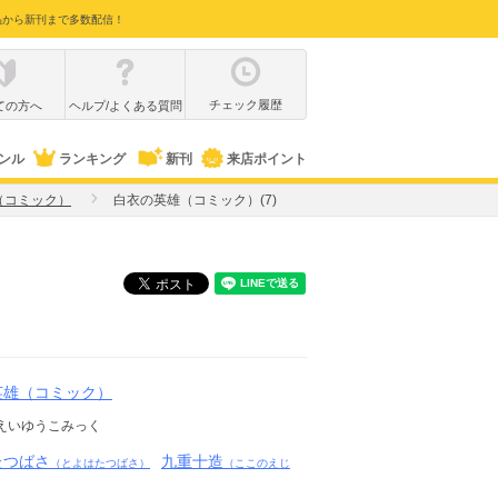
品から新刊まで多数配信！
チェック履歴
ての方へ
ヘルプ/よくある質問
ンル
ランキング
新刊
来店ポイント
（コミック）
白衣の英雄（コミック）(7)
英雄（コミック）
えいゆうこみっく
たつばさ
九重十造
（とよはたつばさ）
（ここのえじ