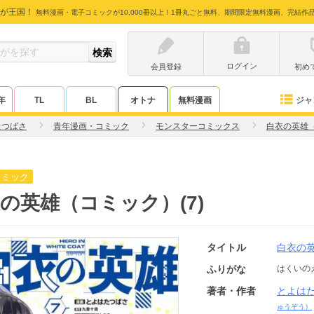
が王国！
無料漫画・電子コミックが10,000冊以上！1冊丸ごと無料、期間限定無料漫画、完結作
ログイン
会員登録
初め
ジャ
年
TL
BL
オトナ
無料漫画
たつばさ
青年漫画・コミック
モンスターコミックス
白衣の英雄
コミック
の英雄（コミック）(7)
タイトル
白衣の
ふりがな
はくいの
著者・作者
とよは
ゅうぞう）