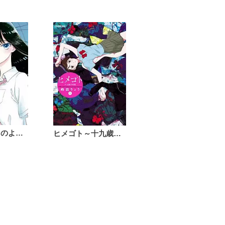
恋は雨上がりのように
ヒメゴト～十九歳の制服～