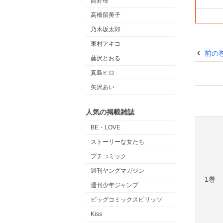
高野苺
高橋留美子
乃木坂太郎
東村アキコ
前の
藤沢とおる
真島ヒロ
矢沢あい
人気の掲載雑誌
BE・LOVE
ストーリーな女たち
プチコミック
週刊ヤングマガジン
1巻
週刊少年ジャンプ
ビッグコミックスピリッツ
Kiss