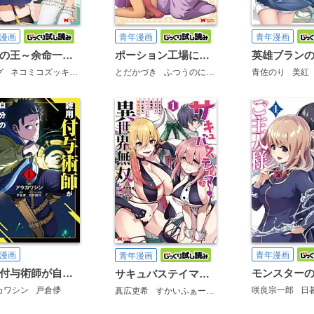
漫画
青年漫画
青年漫画
魔窟の王～余命一か月の童貞、魔法少女ハーレムを築いて王へ君臨す～(コミック)
ポーション工場に左遷された錬金術師、美少女に拉致され異国でいつの間にか英雄になる(コミック)
グ
ネコミコズッキーニ
とだかづき
ふつうのにーちゃん
青佐のり
美紅
漫画
青年漫画
青年漫画
雑用付与術師が自分の最強に気付くまで(コミック)
サキュバステイマーの異世界無双 幻獣たちの血を引く最強のサキュバスとはじめる魔族領開拓(コミック)
カワシン
戸倉儚
咲良宗一郎
日
真広吏希
すかいふぁーむ