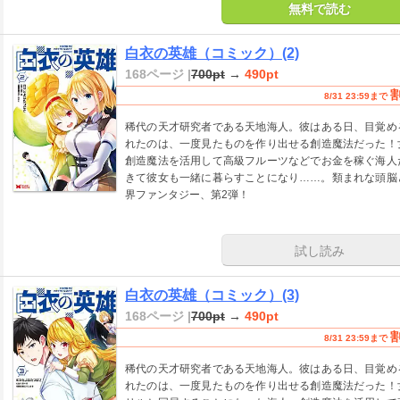
無料で読む
白衣の英雄（コミック）(2)
168ページ |
700pt
→
490pt
8/31 23:59まで
稀代の天才研究者である天地海人。彼はある日、目覚め
れたのは、一度見たものを作り出せる創造魔法だった！
創造魔法を活用して高級フルーツなどでお金を稼ぐ海人
きて彼女も一緒に暮らすことになり……。類まれな頭脳
界ファンタジー、第2弾！
試し読み
白衣の英雄（コミック）(3)
168ページ |
700pt
→
490pt
8/31 23:59まで
稀代の天才研究者である天地海人。彼はある日、目覚め
れたのは、一度見たものを作り出せる創造魔法だった！