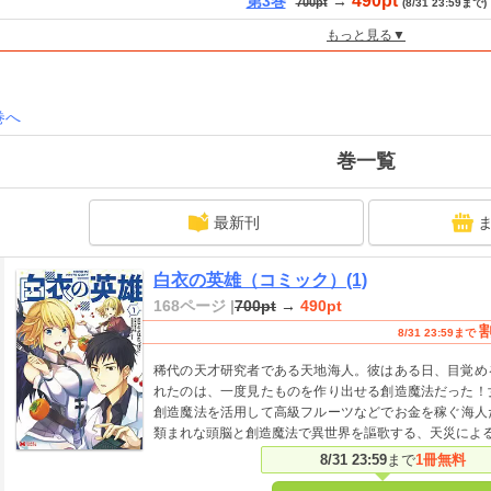
490pt
第3巻
→
700pt
(8/31 23:59まで)
もっと見る▼
巻へ
巻一覧
最新刊
白衣の英雄（コミック）(1)
168ページ |
700pt
→
490pt
8/31 23:59まで
稀代の天才研究者である天地海人。彼はある日、目覚め
れたのは、一度見たものを作り出せる創造魔法だった！
創造魔法を活用して高級フルーツなどでお金を稼ぐ海人
類まれな頭脳と創造魔法で異世界を謳歌する、天災によ
8/31 23:59
まで
1冊無料