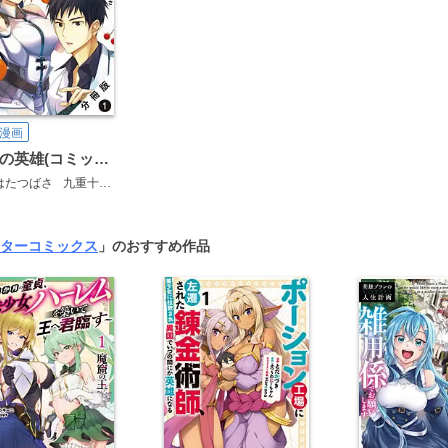
漫画
白衣の英雄(コミック) 分冊版
はたつばさ
九重十造
ターコミックス
」のおすすめ作品