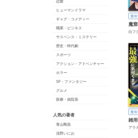
恋愛
ヒューマンドラマ
青年
ギャグ・コメディー
職業・ビジネス
白フ
サスペンス・ミステリー
歴史・時代劇
スポーツ
アクション・アドベンチャー
ホラー
SF・ファンタジー
グルメ
医療・病院系
青年
人気の著者
青山剛昌
アラ
浅野いにお