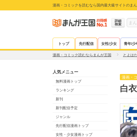
漫画・コミックを読むなら国内最大級サイトのまん
詳細
検索
トップ
先行配信
女性/少女
青年/少
漫画・コミック読むならまんが王国
とよは
人気メニュー
漫画・
無料漫画トップ
白衣
ランキング
新刊
新刊配信予定
ジャンル
先行配信漫画トップ
女性・少女漫画トップ