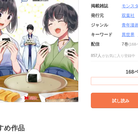
掲載雑誌
モンス
発行元
双葉社
ジャンル
青年漫
キーワード
異世界
配信
7巻
(16
857人
がお気に入り登録中
168
試し読み
すめ作品