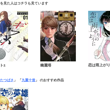
を見た人はコチラも見ています
ト±
幽麗塔
たつばさ
」 「
九重十造
」 のおすすめ作品