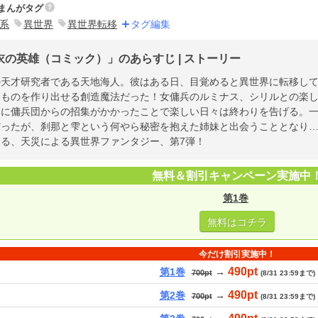
まんがタグ
系
異世界
異世界転移
タグ編集
衣の英雄（コミック）」のあらすじ | ストーリー
の天才研究者である天地海人。彼はある日、目覚めると異世界に転移し
たものを作り出せる創造魔法だった！女傭兵のルミナス、シリルとの楽
ちに傭兵団からの招集がかかったことで楽しい日々は終わりを告げる。
だったが、刹那と雫という何やら秘密を抱えた姉妹と出会うこととなり
する、天災による異世界ファンタジー、第7弾！
無料＆割引キャンペーン実施中
第1巻
無料はコチラ
今だけ割引実施中！
490pt
第1巻
→
700pt
(8/31 23:59まで)
490pt
第2巻
→
700pt
(8/31 23:59まで)