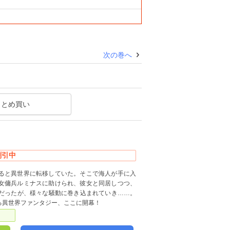
次の巻へ
まとめ買い
割引中
ると異世界に転移していた。そこで海人が手に入
女傭兵ルミナスに助けられ、彼女と同居しつつ、
だったが、様々な騒動に巻き込まれていき……。
る異世界ファンタジー、ここに開幕！