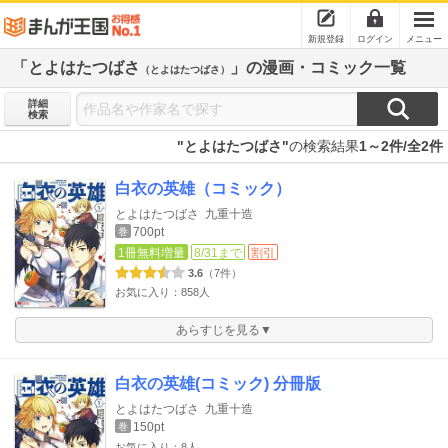
新規登録
ログイン
メニュー
「とよはたつばさ
」の漫画・コミック一覧
（とよはたつばさ）
詳細
検索
"とよはたつばさ"
の検索結果
1～2件/全2件
白衣の英雄（コミック）
とよはたつばさ
九重十造
700pt
巻
1冊無料増量
8/31まで
割引
3.6
（7件）
お気に入り：858人
あらすじを見る▼
白衣の英雄(コミック) 分冊版
とよはたつばさ
九重十造
150pt
巻
お気に入り：8人