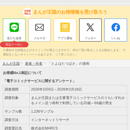
まんが王国のお得情報を受け取ろう
友だち追加
メルマガ
アプリ通知
フォロー
いいね
限定クーポン
※通知する情報およびタイミングが異なりますので、併せて受け取ることをお勧めします。 ※
通知をしないキャンペーンもあります。ご了承ください。
まんが王国
著者・作者
「とよはたつばさ」の漫画
お得感No.1表記について
「電子コミックサービスに関するアンケート」
調査期間
2026年3月6日～2026年3月18日
調査対象
まんが王国または主要電子コミックサービスのうちいずれか
をメイン且つ有料で利用している20歳～69歳の男女
サンプル数
1,236サンプル
調査方法
インターネットリサーチ
調査委託先
株式会社MARCS