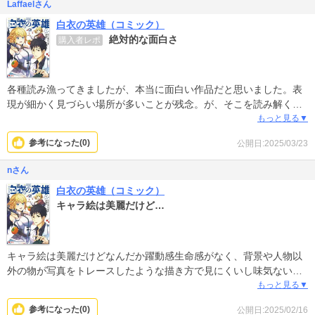
Laffaelさん
白衣の英雄（コミック）
絶対的な面白さ
購入者レポ
各種読み漁ってきましたが、本当に面白い作品だと思いました。表
現が細かく見づらい場所が多いことが残念。が、そこを読み解くこ
とも面白さになっているのかもしれないです。今後も是非、面白い
もっと見る▼
作品提供してください。大変でしょうが頑張って頂きたいと思いま
参考になった(
0
)
公開日:2025/03/23
す。応援してます。たいしたレポートになってませんで申し訳あり
ません。
nさん
白衣の英雄（コミック）
キャラ絵は美麗だけど…
キャラ絵は美麗だけどなんだか躍動感生命感がなく、背景や人物以
外の物が写真をトレースしたような描き方で見にくいし味気ない。
もっと見る▼
最初に出てきた食べ物が丸くて柔らかそうだが何なのか全く分から
参考になった(
0
)
公開日:2025/02/16
ず、トーンが貼ってあるような描写なので美味しい物には見えな