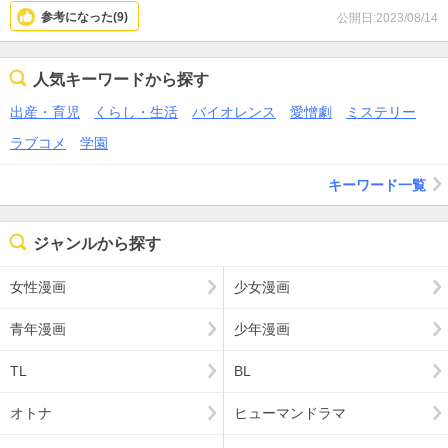
購入している転○ラや信長の○ェフ等(人気の作品達)は、文章部がレ
参考になった(
9
)
公開日:2023/08/14
シピだったりちょっとしたあらすじで数ページ(5〜10ページ弱)しか
ない為読みやすい。漫画なら漫画らしく小説部は減らすべき。
内容は面白いので続きは読みたいが、3巻以降もこのスタイルなら購
人気キーワードから探す
入はポチれない。せめて小説部をおまけ漫画として、30ページ分書
けば買いだと思う。
出産・育児
くらし・生活
バイオレンス
愛憎劇
ミステリー
ラブコメ
学園
キーワード一覧
ジャンルから探す
女性漫画
少女漫画
青年漫画
少年漫画
TL
BL
オトナ
ヒューマンドラマ