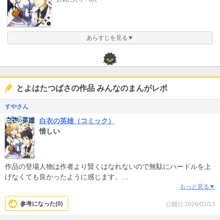
あらすじを見る▼
とよはたつばさの作品 みんなのまんがレポ
すやさん
白衣の英雄（コミック）
惜しい
作品の登場人物は作者より賢くはなれないので無駄にハードルを上
げなくても良かったように感じます。
文明を進めた天才とは思えないので。
もっと見る▼
参考になった(
0
)
公開日:2026/03/13