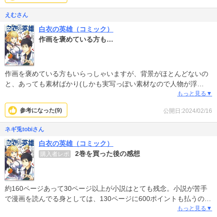
い。
えむさん
白衣の英雄（コミック）
主人公は見た目の良い知性派設定だが、セリフの言い回しがなんだ
作画を褒めている方も…
かただスカしたやつに聞こえて魅力は感じない。
24歳で「ふむ」とか言ってる。すでに地球でたくさんの功績を上げ
てたらしい。
作画を褒めている方もいらっしゃいますが、背景がほとんどないの
と、あっても素材ばかり(しかも実写っぽい素材なので人物が浮
く…)なのが気になってしまいました。わがままなのですが、、＞＜
もっと見る▼
そういった点が気になる方は少し注意かもです…！
参考になった(
9
)
公開日:2024/02/16
ネギ兎tobiさん
白衣の英雄（コミック）
2巻を買った後の感想
購入者レポ
約160ページあって30ページ以上が小説はとても残念。小説が苦手
で漫画を読んでる身としては、130ページに600ポイントも払うのが
とても勿体ない。正直小説部が5〜10ページ位が調度良い。書籍で
もっと見る▼