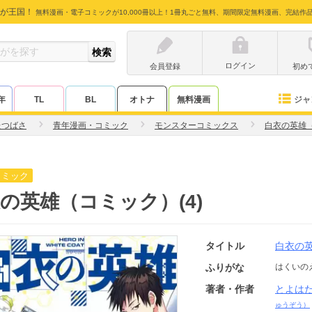
が王国！
無料漫画・電子コミックが10,000冊以上！1冊丸ごと無料、期間限定無料漫画、完結作
ログイン
会員登録
初め
ジャ
年
TL
BL
オトナ
無料漫画
たつばさ
青年漫画・コミック
モンスターコミックス
白衣の英雄
コミック
の英雄（コミック）(4)
タイトル
白衣の
ふりがな
はくいの
著者・作者
とよは
ゅうぞう）