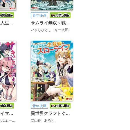
青年漫画
英雄ブランの人生計画 第二の人生は雑用係でお願いします(コミック)
サムライ無双～戦国最強のサムライ、異世界を征く～(コミック)
いさむひとし
キー太郎
青年漫画
サキュバステイマーの異世界無双 幻獣たちの血を引く最強のサキュバスとはじめる魔族領開拓(コミック)
異世界クラフトぐらし～自由気ままな生産職のほのぼのスローライフ～（コミック）
ふぁーむ
立山鈴
あろえ