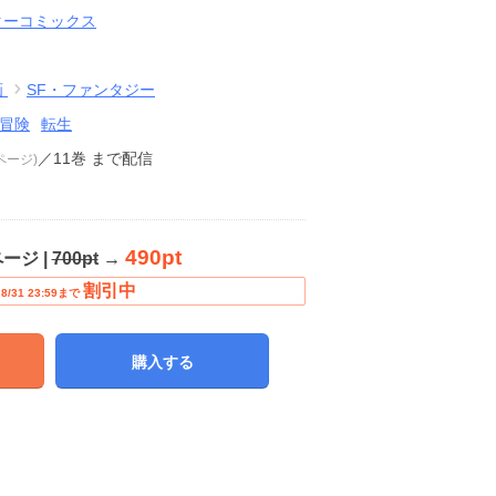
ターコミックス
画
SF・ファンタジー
冒険
転生
／11巻
まで配信
8ページ)
490pt
ページ |
700pt
→
割引中
8/31 23:59まで
購入する