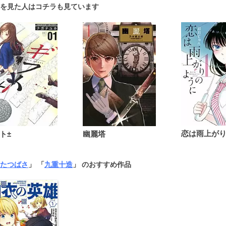
を見た人はコチラも見ています
ト±
幽麗塔
たつばさ
」 「
九重十造
」 のおすすめ作品