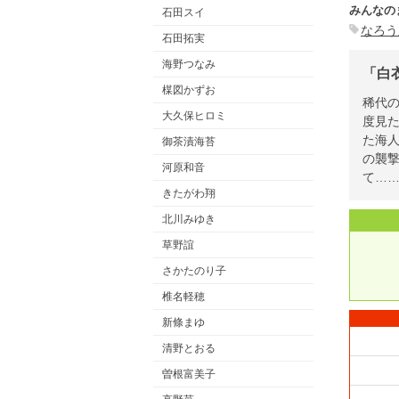
みんなの
石田スイ
なろう
石田拓実
海野つなみ
「白
楳図かずお
稀代
大久保ヒロミ
度見
た海
御茶漬海苔
の襲
河原和音
て…
きたがわ翔
北川みゆき
草野誼
さかたのり子
椎名軽穂
新條まゆ
清野とおる
曽根富美子