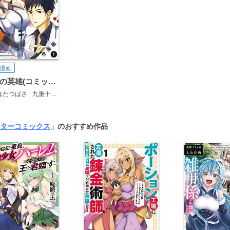
漫画
白衣の英雄(コミック) 分冊版
はたつばさ
九重十造
ターコミックス
」のおすすめ作品