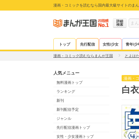
漫画・コミックを読むなら国内最大級サイトのまん
詳細
検索
トップ
先行配信
女性/少女
青年/少
漫画・コミック読むならまんが王国
とよは
人気メニュー
漫画・
無料漫画トップ
白衣
ランキング
新刊
新刊配信予定
ジャンル
先行配信漫画トップ
女性・少女漫画トップ