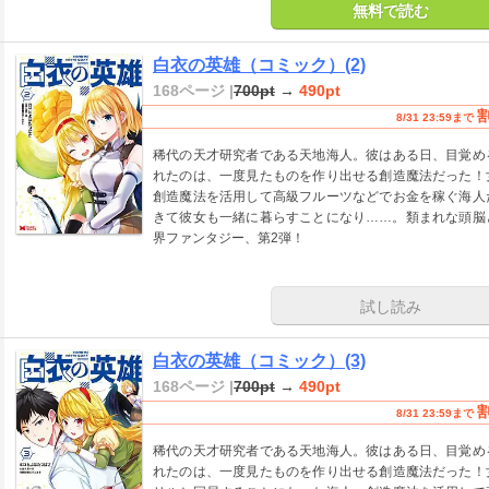
無料で読む
白衣の英雄（コミック）(2)
168ページ |
700pt
→
490pt
8/31 23:59まで
稀代の天才研究者である天地海人。彼はある日、目覚め
れたのは、一度見たものを作り出せる創造魔法だった！
創造魔法を活用して高級フルーツなどでお金を稼ぐ海人
きて彼女も一緒に暮らすことになり……。類まれな頭脳
界ファンタジー、第2弾！
試し読み
白衣の英雄（コミック）(3)
168ページ |
700pt
→
490pt
8/31 23:59まで
稀代の天才研究者である天地海人。彼はある日、目覚め
れたのは、一度見たものを作り出せる創造魔法だった！