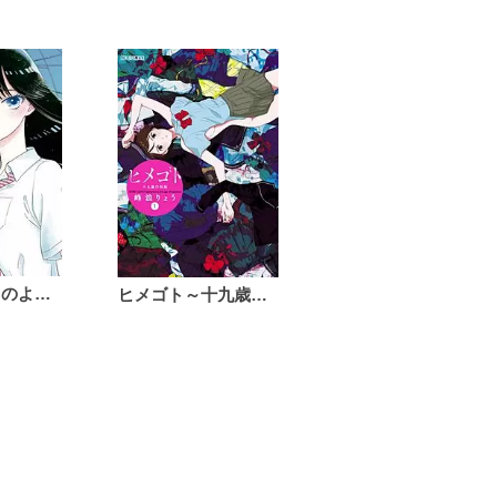
恋は雨上がりのように
ヒメゴト～十九歳の制服～