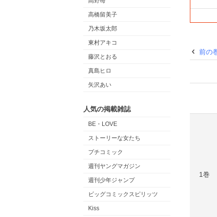
高野苺
高橋留美子
乃木坂太郎
東村アキコ
前の
藤沢とおる
真島ヒロ
矢沢あい
人気の掲載雑誌
BE・LOVE
ストーリーな女たち
プチコミック
週刊ヤングマガジン
1巻
週刊少年ジャンプ
ビッグコミックスピリッツ
Kiss