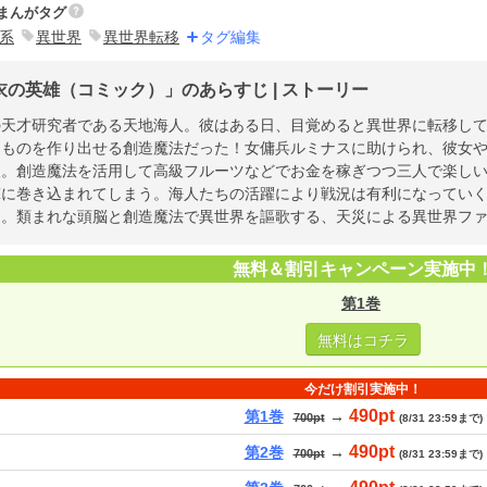
まんがタグ
系
異世界
異世界転移
タグ編集
衣の英雄（コミック）」のあらすじ | ストーリー
の天才研究者である天地海人。彼はある日、目覚めると異世界に転移し
たものを作り出せる創造魔法だった！女傭兵ルミナスに助けられ、彼女
人。創造魔法を活用して高級フルーツなどでお金を稼ぎつつ三人で楽し
撃に巻き込まれてしまう。海人たちの活躍により戦況は有利になってい
…。類まれな頭脳と創造魔法で異世界を謳歌する、天災による異世界ファ
無料＆割引キャンペーン実施中
第1巻
無料はコチラ
今だけ割引実施中！
490pt
第1巻
→
700pt
(8/31 23:59まで)
490pt
第2巻
→
700pt
(8/31 23:59まで)