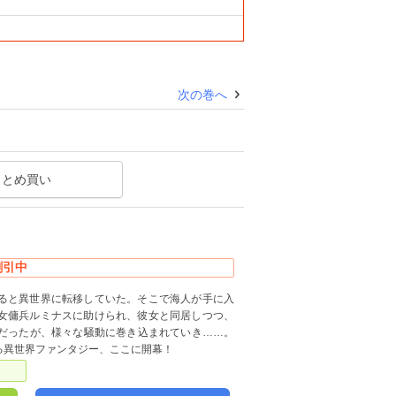
次の巻へ
まとめ買い
割引中
ると異世界に転移していた。そこで海人が手に入
女傭兵ルミナスに助けられ、彼女と同居しつつ、
だったが、様々な騒動に巻き込まれていき……。
る異世界ファンタジー、ここに開幕！