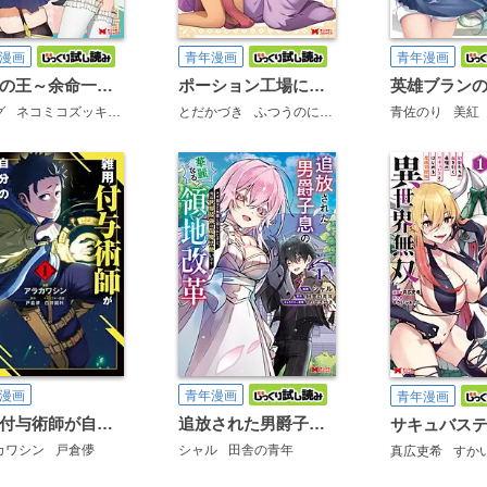
漫画
青年漫画
青年漫画
魔窟の王～余命一か月の童貞、魔法少女ハーレムを築いて王へ君臨す～(コミック)
ポーション工場に左遷された錬金術師、美少女に拉致され異国でいつの間にか英雄になる(コミック)
グ
ネコミコズッキーニ
とだかづき
ふつうのにーちゃん
青佐のり
美紅
漫画
青年漫画
青年漫画
雑用付与術師が自分の最強に気付くまで(コミック)
追放された男爵子息の華麗なる領地改革 クズ親父に無能と罵られたけど、実は世界最強の龍魔法使いです(コミック)
カワシン
戸倉儚
シャル
田舎の青年
真広吏希
すかい