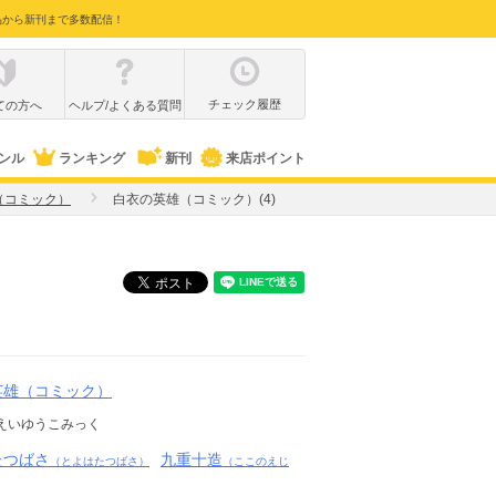
品から新刊まで多数配信！
チェック履歴
ての方へ
ヘルプ/よくある質問
ンル
ランキング
新刊
来店ポイント
（コミック）
白衣の英雄（コミック）(4)
英雄（コミック）
えいゆうこみっく
たつばさ
九重十造
（とよはたつばさ）
（ここのえじ