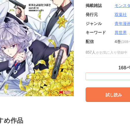
掲載雑誌
モンス
発行元
双葉社
ジャンル
青年漫
キーワード
異世界
配信
4巻
(16
857人
がお気に入り登録中
168
試し読み
すめ作品