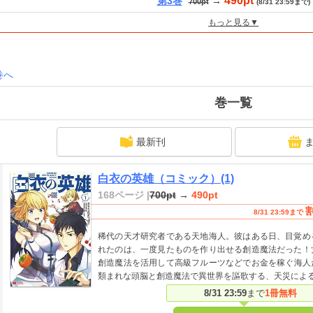
490pt
第3巻
→
700pt
(8/31 23:59まで)
もっと見る▼
巻へ
巻一覧
最新刊
白衣の英雄（コミック）(1)
168ページ |
700pt
→
490pt
8/31 23:59まで
稀代の天才研究者である天地海人。彼はある日、目覚め
れたのは、一度見たものを作り出せる創造魔法だった！
創造魔法を活用して高級フルーツなどでお金を稼ぐ海人
類まれな頭脳と創造魔法で異世界を謳歌する、天災によ
8/31 23:59
まで
1冊無料