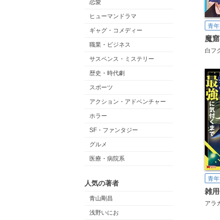
恋愛
ヒューマンドラマ
青年
ギャグ・コメディー
職業・ビジネス
白フ
サスペンス・ミステリー
歴史・時代劇
スポーツ
アクション・アドベンチャー
ホラー
SF・ファンタジー
グルメ
医療・病院系
青年
人気の著者
青山剛昌
アラ
浅野いにお