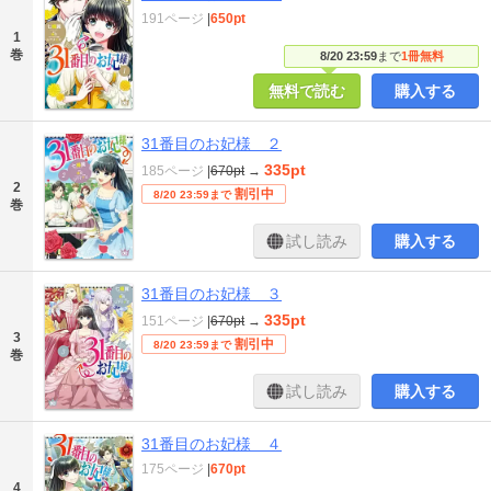
191ページ
|
650pt
1
巻
8/20 23:59
まで
1冊無料
無料で読む
購入する
31番目のお妃様 ２
335pt
185ページ
|
670pt
→
2
割引中
8/20 23:59まで
巻
試し読み
購入する
31番目のお妃様 ３
335pt
151ページ
|
670pt
→
3
割引中
8/20 23:59まで
巻
試し読み
購入する
31番目のお妃様 ４
175ページ
|
670pt
4