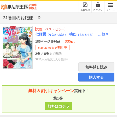
新規登録
ログイン
メニュー
31番目のお妃様 ２
女性
ベストセラー
七輝翼
桃巴
…他▼
（ななきつばさ）
（ももともえ）
335pt
185ページ
|
670pt
→
割引中
8/20 23:59まで
2巻
／ 8巻
まで配信
3211人
がお気に入り登録中
無料試し読み
購入する
無料＆割引キャンペーン
実施中！
第1巻
無料はコチラ