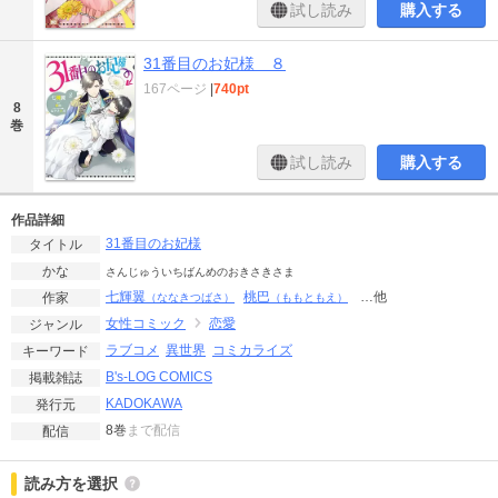
試し読み
購入する
31番目のお妃様 ８
167ページ
|
740pt
8
巻
試し読み
購入する
作品詳細
31番目のお妃様
タイトル
かな
さんじゅういちばんめのおきさきさま
七輝翼
桃巴
…他
作家
（ななきつばさ）
（ももともえ）
女性コミック
恋愛
ジャンル
ラブコメ
異世界
コミカライズ
キーワード
B's-LOG COMICS
掲載雑誌
KADOKAWA
発行元
8巻
まで配信
配信
読み方を選択