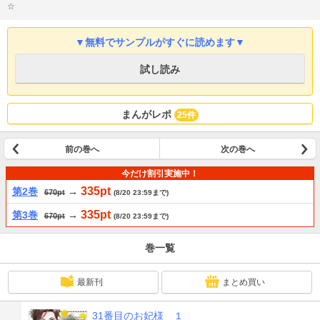
☆
▼無料でサンプルがすぐに読めます▼
試し読み
まんがレポ
25件
前の巻へ
次の巻へ
今だけ割引実施中！
335pt
第2巻
→
670pt
(8/20 23:59まで)
335pt
第3巻
→
670pt
(8/20 23:59まで)
巻一覧
最新刊
まとめ買い
31番目のお妃様 １