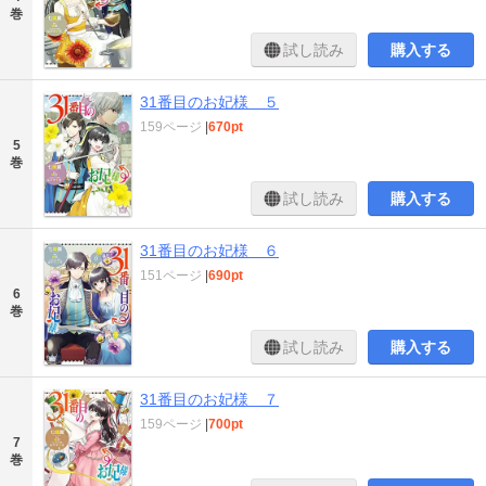
巻
試し読み
購入する
31番目のお妃様 ５
159ページ
|
670pt
5
巻
試し読み
購入する
31番目のお妃様 ６
151ページ
|
690pt
6
巻
試し読み
購入する
31番目のお妃様 ７
159ページ
|
700pt
7
巻