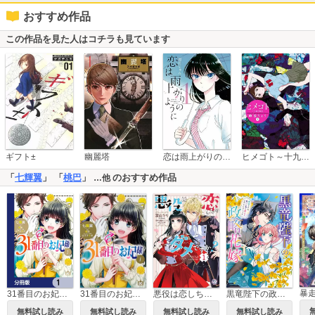
おすすめ作品
この作品を見た人はコチラも見ています
恋は雨上がりのように
ギフト±
幽麗塔
ヒメゴト～十九歳の制服～
「
七輝翼
」 「
桃巴
」
のおすすめ作品
…他
31番目のお妃様【タテスク】
31番目のお妃様【分冊版】
悪役は恋しちゃダメですか？
黒竜陛下の政略花嫁 魔女ですが、助けた竜に嫁入りさせられそうです
無料試し読み
無料試し読み
無料試し読み
無料試し読み