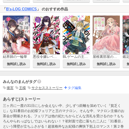
「
B's-LOG COMICS
」 のおすすめ作品
結界師の一輪華
悪役令嬢レベル99 ～私は裏ボスですが魔王ではありません～
BLゲームの主人公の弟であることに気がつきました
屋根裏部屋の公爵夫人
無料試し読み
無料試し読み
無料試し読み
無料試し読み
みんなのまんがタグ
後宮
王様
サクセスストーリー
タグ編集
あらすじ|ストーリー
三ヶ月に一度の31日にしか会えない中、少しずつ距離を深めていく『貧乏く
じ』な31番目のお妃様フェリアと王のマクロン。そんな中、マクロン主催のお
茶会が開催される。フェリアは他の妃たちからどんな洗礼を受けるのか？もち
ろんやられっぱなしではいられない！？初対面で恋に落ちた二人に「31番目」
という障壁が立ちふさがる！超規格外なお妃様の爽快下剋上ロマンス！第２巻