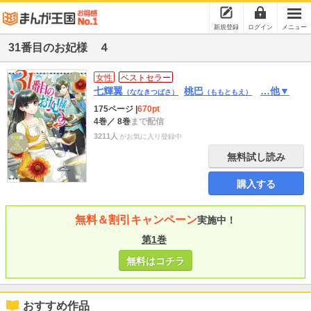
新規登録
ログイン
メニュー
31番目のお妃様 ４
女性
ベストセラー
七輝翼
桃巴
…他▼
（ななきつばさ）
（ももともえ）
175ページ
|
670pt
4巻
／ 8巻
まで配信
3211人
がお気に入り登録中
無料試し読み
購入する
無料＆割引キャンペーン
実施中！
第1巻
無料はコチラ
おすすめ作品