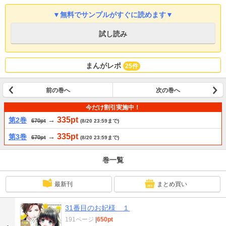
▼無料でサンプルがすぐに読めます▼
試し読み
まんがレポ
25件
前の巻へ
次の巻へ
今だけ割引実施中！
335pt
第2巻
→
670pt
(8/20 23:59まで)
335pt
第3巻
→
670pt
(8/20 23:59まで)
巻一覧
最新刊
まとめ買い
31番目のお妃様 １
191ページ
|
650pt