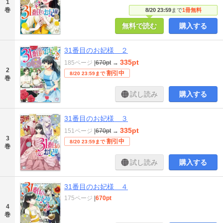
1
巻
8/20 23:59
まで
1冊無料
無料で読む
購入する
31番目のお妃様 ２
335pt
185ページ
|
670pt
→
2
割引中
8/20 23:59まで
巻
試し読み
購入する
31番目のお妃様 ３
335pt
151ページ
|
670pt
→
3
割引中
8/20 23:59まで
巻
試し読み
購入する
31番目のお妃様 ４
175ページ
|
670pt
4
巻