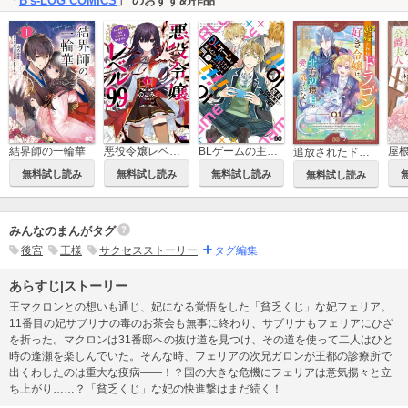
「
B's-LOG COMICS
」 のおすすめ作品
結界師の一輪華
悪役令嬢レベル99 ～私は裏ボスですが魔王ではありません～
BLゲームの主人公の弟であることに気がつきました
追放されたドラゴン好き令嬢は、北方辺境伯の愛に気づかない
無料試し読み
無料試し読み
無料試し読み
無料試し読み
みんなのまんがタグ
後宮
王様
サクセスストーリー
タグ編集
あらすじ|ストーリー
王マクロンとの想いも通じ、妃になる覚悟をした「貧乏くじ」な妃フェリア。
11番目の妃サブリナの毒のお茶会も無事に終わり、サブリナもフェリアにひざ
を折った。マクロンは31番邸への抜け道を見つけ、その道を使って二人はひと
時の逢瀬を楽しんでいた。そんな時、フェリアの次兄ガロンが王都の診療所で
出くわしたのは重大な疫病――！？国の大きな危機にフェリアは意気揚々と立
ち上がり……？「貧乏くじ」な妃の快進撃はまだ続く！