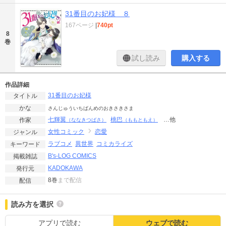
31番目のお妃様 ８
167ページ
|
740pt
8
巻
試し読み
購入する
作品詳細
31番目のお妃様
タイトル
かな
さんじゅういちばんめのおきさきさま
七輝翼
桃巴
…他
作家
（ななきつばさ）
（ももともえ）
女性コミック
恋愛
ジャンル
ラブコメ
異世界
コミカライズ
キーワード
B's-LOG COMICS
掲載雑誌
KADOKAWA
発行元
8巻
まで配信
配信
読み方を選択
アプリで読む
ウェブで読む