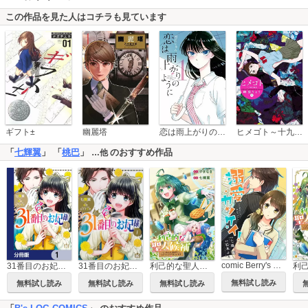
この作品を見た人はコチラも見ています
恋は雨上がりのように
ギフト±
幽麗塔
ヒメゴト～十九歳の制服～
「
七輝翼
」 「
桃巴
」
のおすすめ作品
…他
comic Berry's 溺愛カンケイ！
31番目のお妃様【タテスク】
31番目のお妃様【分冊版】
利己的な聖人候補 とりあえず異世界でワガママさせてもらいます（分冊版）
無料試し読み
無料試し読み
無料試し読み
無料試し読み