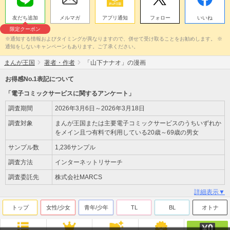
友だち追加
メルマガ
アプリ通知
フォロー
いいね
限定クーポン
※通知する情報およびタイミングが異なりますので、併せて受け取ることをお勧めします。 ※
通知をしないキャンペーンもあります。ご了承ください。
まんが王国
著者・作者
「山下ナナオ」の漫画
お得感No.1表記について
「電子コミックサービスに関するアンケート」
調査期間
2026年3月6日～2026年3月18日
調査対象
まんが王国または主要電子コミックサービスのうちいずれか
をメイン且つ有料で利用している20歳～69歳の男女
サンプル数
1,236サンプル
調査方法
インターネットリサーチ
調査委託先
株式会社MARCS
詳細表示▼
トップ
女性/少女
青年/少年
TL
BL
オトナ