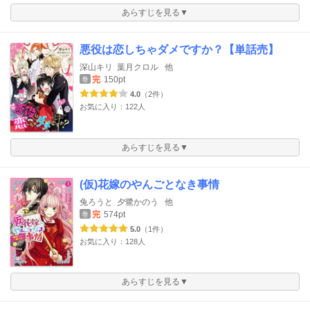
あらすじを見る▼
悪役は恋しちゃダメですか？【単話売】
深山キリ
葉月クロル
他
完
150pt
巻
4.0
（2件）
お気に入り：122人
あらすじを見る▼
(仮)花嫁のやんごとなき事情
兔ろうと
夕鷺かのう
他
完
574pt
巻
5.0
（1件）
お気に入り：128人
あらすじを見る▼