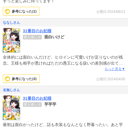
ずっと楽しみに待ってます！
参考になった(
1
)
公開日:2024/08/13
ななしさん
31番目のお妃様
面白いけど
購入者レポ
全体的には面白いんだけど、ヒロインに可愛いげが足りないのが残
念。王様も相手が悪ければただの愚王になる扱いの差別感が出てる
のが残念。脇役の騎士達の方がイキイキしてる。脇役キャラが生き
もっと見る▼
てるから楽しめるところが大きい。ヒロインにもこのキャラの生か
参考になった(
4
)
公開日:2024/04/30
し方が出せてたらもっと良かったです。
名無しさん
31番目のお妃様
芋芋芋
購入者レポ
最初は面白かったけど、話も衣装もなんとなく野暮ったい。あと芋