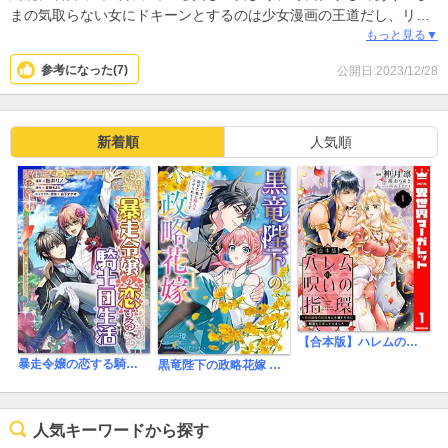
まの気取らない女にドキーンとするのは少女漫画の王道だし、リア
ル恋愛でもまああり得ると思う。
もっと見る▼
ただこれ妃選びでしょ？？？国王の好みが野性的な女で、王妃にふ
参考になった(
7
)
公開日:2023/12/28
さわしい素養とか全く考慮されないのなら、農民の女でも適当に口
説いて連れ帰りなよ。国民の税金使って何の茶番やってんの。
新着順
人気順
【合本版】ハレムの呪いの指環～契約結婚の初夜をぶち壊すために精霊を召喚してみました～
暴走令嬢の恋する騎士団生活【タテスク】
黒竜陛下の政略花嫁 魔女ですが、助けた竜に嫁入りさせられそうです
人気キーワードから探す