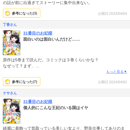
の話が前に出過ぎてストーリーに集中出来ない。
参考になった(
3
)
公開日:2024/04/04
丁香さん
31番目のお妃様
面白いのは面白いんだけど……
原作は5巻まで読んだ。コミックは３巻くらいかな？
なぜって？まず、
・主人公のドレスが似合ってない。
もっと見る▼
領主の妹の衣裳は似合ってるケド。
参考になった(
7
)
公開日:2024/04/02
・ドレスがいつも一緒。
５回出て来て２回一緒とかならまだ解る。
ナサさん
・主人公どころか隣国の姫君もドレスが一緒。
31番目のお妃様
おまけ持ってる扇子も一緒。
個人的にこんな王妃のいる国はイヤ
他の転生作品。領主の元・平民養女でも大体違うのに……制服別と
して。
なんだかなぁ～ってやめた。
綺麗に着飾って気取っている美しい女より、野良仕事してありのま