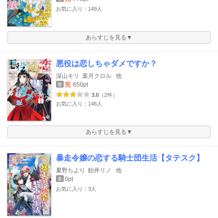
お気に入り：149人
あらすじを見る▼
悪役は恋しちゃダメですか？
深山キリ
葉月クロル
他
完
650pt
巻
3.0
（2件）
お気に入り：146人
あらすじを見る▼
暴走令嬢の恋する騎士団生活【タテスク】
夏野ちより
飴井リノ
他
0pt
巻
お気に入り：3人