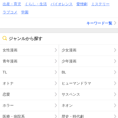
出産・育児
くらし・生活
バイオレンス
愛憎劇
ミステリー
ラブコメ
学園
キーワード一覧
ジャンルから探す
女性漫画
少女漫画
青年漫画
少年漫画
TL
BL
オトナ
ヒューマンドラマ
恋愛
サスペンス
ホラー
ネオン
医療・病院系
歴史・時代劇