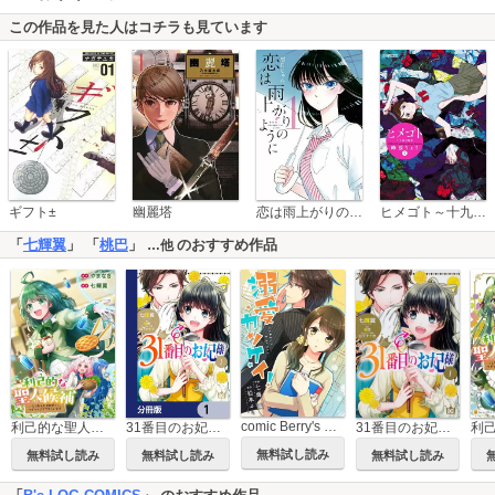
この作品を見た人はコチラも見ています
恋は雨上がりのように
ギフト±
幽麗塔
ヒメゴト～十九歳の制服～
「
七輝翼
」 「
桃巴
」
のおすすめ作品
…他
comic Berry's 溺愛カンケイ！
31番目のお妃様【タテスク】
利己的な聖人候補 とりあえず異世界でワガママさせてもらいます（分冊版）
31番目のお妃様【分冊版】
無料試し読み
無料試し読み
無料試し読み
無料試し読み