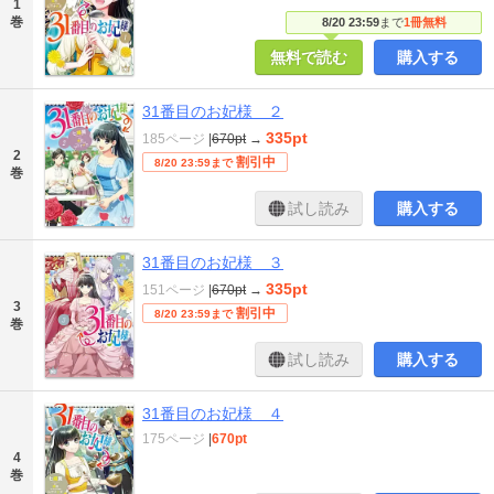
1
巻
8/20 23:59
まで
1冊無料
無料で読む
購入する
31番目のお妃様 ２
335pt
185ページ
|
670pt
→
2
割引中
8/20 23:59まで
巻
試し読み
購入する
31番目のお妃様 ３
335pt
151ページ
|
670pt
→
3
割引中
8/20 23:59まで
巻
試し読み
購入する
31番目のお妃様 ４
175ページ
|
670pt
4
巻