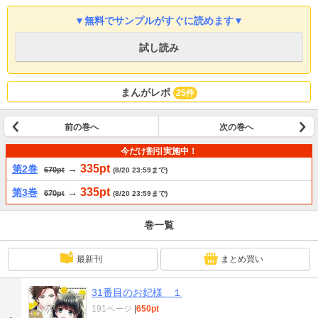
▼無料でサンプルがすぐに読めます▼
試し読み
まんがレポ
25件
前の巻へ
次の巻へ
今だけ割引実施中！
335pt
第2巻
→
670pt
(8/20 23:59まで)
335pt
第3巻
→
670pt
(8/20 23:59まで)
巻一覧
最新刊
まとめ買い
31番目のお妃様 １
191ページ
|
650pt