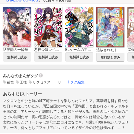
「
B's-LOG COMICS
」 のおすすめ作品
結界師の一輪華
悪役令嬢レベル99 ～私は裏ボスですが魔王ではありません～
BLゲームの主人公の弟であることに気がつきました
追放されたドラゴン好き令嬢は、北方辺境伯の愛に気づかない
無料試し読み
無料試し読み
無料試し読み
無料試し読み
みんなのまんがタグ
後宮
王様
サクセスストーリー
タグ編集
あらすじ|ストーリー
マクロンとのひと時の城下町デートを楽しんだフェリア。薬草畑を耕す穏やか
な日々を送っていたが、周辺諸国の中でも「医術国」と言われるアルファルド
王国の姫、アリーシャが訪問してくると知らせが入る。表向きはビタス病のこ
とでの訪問だが、真の思惑があるのではと、長老ペレは疑念を抱いているが、
実際にあったアリーシャは無邪気に自分になつき、可愛い印象を抱いたフェリ
ア。一方、侍女としてフェリアについているイザベラの顔色は優れず……？