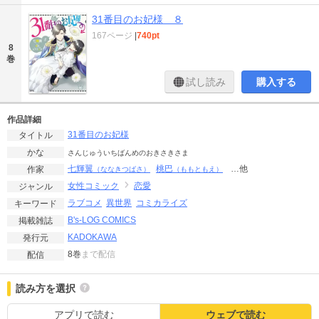
31番目のお妃様 ８
167ページ
|
740pt
8
巻
試し読み
購入する
作品詳細
31番目のお妃様
タイトル
かな
さんじゅういちばんめのおきさきさま
七輝翼
桃巴
…他
作家
（ななきつばさ）
（ももともえ）
女性コミック
恋愛
ジャンル
ラブコメ
異世界
コミカライズ
キーワード
B's-LOG COMICS
掲載雑誌
KADOKAWA
発行元
8巻
まで配信
配信
読み方を選択
アプリで読む
ウェブで読む