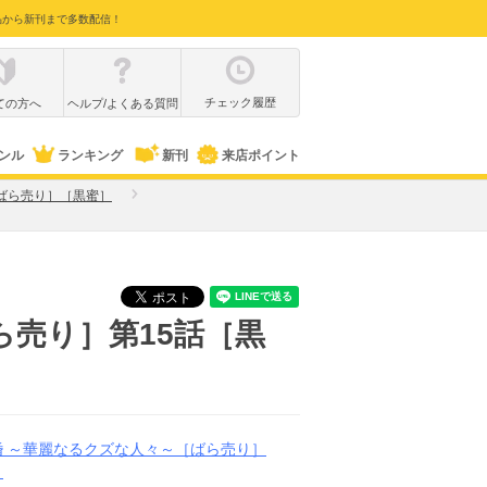
品から新刊まで多数配信！
チェック履歴
ての方へ
ヘルプ/よくある質問
ンル
ランキング
新刊
来店ポイント
ばら売り］［黒蜜］
ら売り］第15話［黒
婚 ～華麗なるクズな人々～［ばら売り］
］