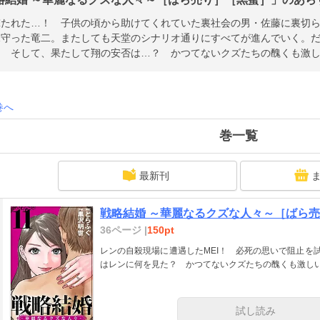
撃たれた…！ 子供の頃から助けてくれていた裏社会の男・佐藤に裏切
見守った竜二。またしても天堂のシナリオ通りにすべてが進んでいく。だ
？ そして、果たして翔の安否は…？ かつてないクズたちの醜くも激し
巻へ
巻一覧
最新刊
戦略結婚 ～華麗なるクズな人々～［ばら売
36ページ |
150pt
レンの自殺現場に遭遇したMEI！ 必死の思いで阻止を
はレンに何を見た？ かつてないクズたちの醜くも激しい
試し読み