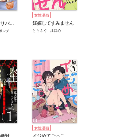
女性漫画
妊娠してすみません
ワタシはサバサバしてただけなのに
とらふぐ
江口心
ハッピーゼリーポンチ
江口心
とらふぐ
女性漫画
こんな人生は絶対嫌だ［ばら売り］［黒蜜］
イジめてごっこ。