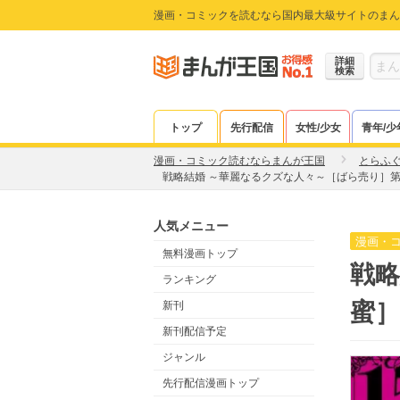
漫画・コミックを読むなら国内最大級サイトのまん
詳細
検索
トップ
先行配信
女性/少女
青年/少
漫画・コミック読むならまんが王国
とらふ
戦略結婚 ～華麗なるクズな人々～［ばら売り］第
人気メニュー
漫画・
無料漫画トップ
戦略
ランキング
蜜］
新刊
新刊配信予定
ジャンル
先行配信漫画トップ