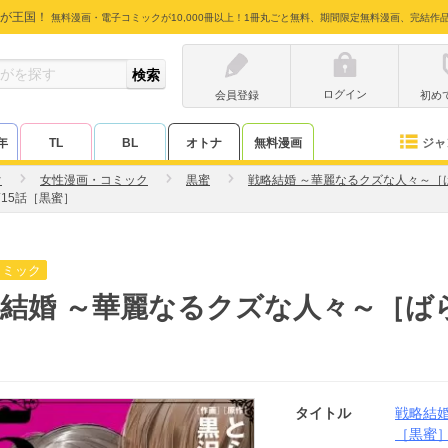
が王国！
無料漫画・電子コミックが10,000冊以上！1冊丸ごと無料、期間限定無料漫画、完結作
ログイン
会員登録
初め
ジャ
年
TL
BL
オトナ
無料漫画
ぐ
女性漫画・コミック
黒蜜
戦略結婚 ～華麗なるクズな人々～［
15話［黒蜜］
コミック
結婚 ～華麗なるクズな人々～［ば
タイトル
戦略結
［黒蜜