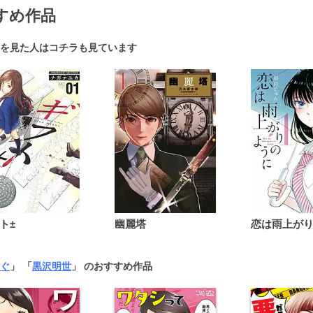
すめ作品
を見た人はコチラも見ています
ト±
幽麗塔
ぐ
」 「
黒沢明世
」 のおすすめ作品