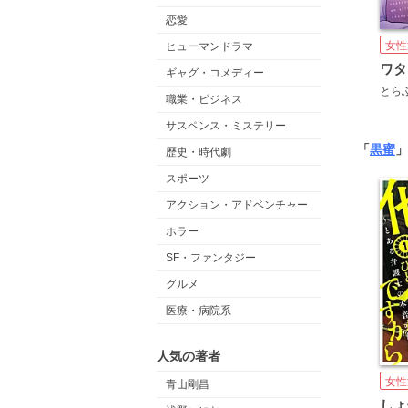
恋愛
女性
ヒューマンドラマ
ギャグ・コメディー
とら
職業・ビジネス
サスペンス・ミステリー
「
黒蜜
」
歴史・時代劇
スポーツ
アクション・アドベンチャー
ホラー
SF・ファンタジー
グルメ
医療・病院系
人気の著者
女性
青山剛昌