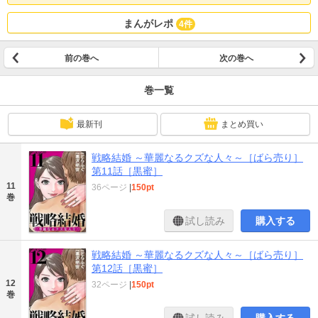
まんがレポ
4件
前の巻へ
次の巻へ
巻一覧
最新刊
まとめ買い
戦略結婚 ～華麗なるクズな人々～［ばら売り］
第11話［黒蜜］
11
36ページ
|
150pt
巻
試し読み
購入する
戦略結婚 ～華麗なるクズな人々～［ばら売り］
第12話［黒蜜］
12
32ページ
|
150pt
巻
試し読み
購入する