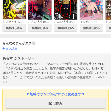
しょせん他人事ですから ～とある弁護士の本音の仕事～
こんな人生は絶対嫌だ
こんな人生は絶対嫌だ［ばら売り］［黒蜜］
イジめてごっこ。
無料試し読み
無料試し読み
無料試し読み
無料試し読み
みんなのまんがタグ
タグ編集
あらすじ|ストーリー
「アンタの夫の翔はヤバい」……マネージャーの田口から電話を受けたMEI。
田口が翔の身辺を調査したところ、衝撃の報告が届いたのだった。動揺する
MEIと田口だが、戦略結婚とはいえ夫婦。MEIは翔の「本心」を確認しようとす
るが……？ かつてないクズたちの醜くも激しい芸能界の生存競争！（28ペー
ジ）
▼無料でサンプルがすぐに読めます▼
試し読み