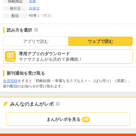
黒蜜
掲載雑誌
白泉社
発行元
40巻
まで配信
配信
読み方を選択
アプリで読む
ウェブで読む
専用アプリのダウンロード
サクサクまんがを読めて多機能！
新刊通知を受け取る
会員登録
をすると「戦略結婚 ～華麗なるクズな人々～［ばら売り］［黒蜜］」
新刊配信のお知らせが受け取れます。
みんなのまんがレポ
まんがレポを見る
4件