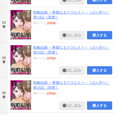
戦略結婚 ～華麗なるクズな人々～［ばら売り］
第13話［黒蜜］
13
32ページ
|
150pt
巻
試し読み
購入する
戦略結婚 ～華麗なるクズな人々～［ばら売り］
第14話［黒蜜］
14
38ページ
|
150pt
巻
試し読み
購入する
戦略結婚 ～華麗なるクズな人々～［ばら売り］
第15話［黒蜜］
15
38ページ
|
150pt
巻
試し読み
購入する