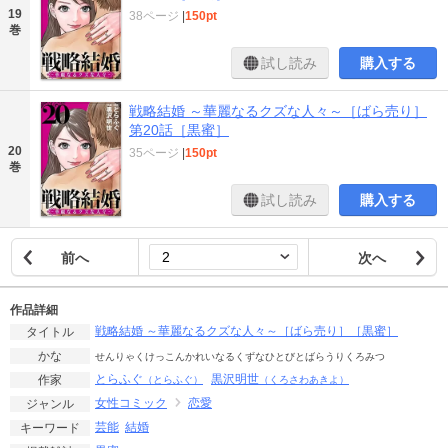
19
38ページ
|
150pt
巻
試し読み
購入する
戦略結婚 ～華麗なるクズな人々～［ばら売り］
第20話［黒蜜］
20
35ページ
|
150pt
巻
試し読み
購入する
前へ
次へ
作品詳細
戦略結婚 ～華麗なるクズな人々～［ばら売り］［黒蜜］
タイトル
かな
せんりゃくけっこんかれいなるくずなひとびとばらうりくろみつ
とらふぐ
黒沢明世
作家
（とらふぐ）
（くろさわあきよ）
女性コミック
恋愛
ジャンル
芸能
結婚
キーワード