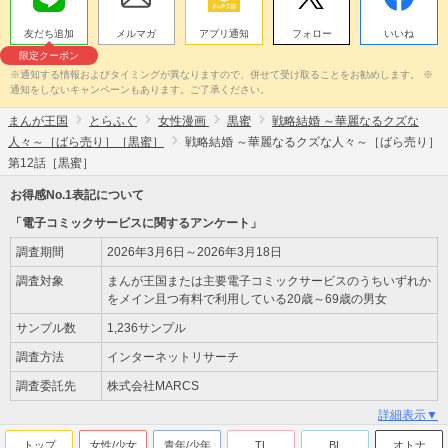
友だち追加
メルマガ
アプリ通知
フォロー
いいね
限定クーポン
※通知する情報およびタイミングが異なりますので、併せて受け取ることをお勧めします。 ※
通知をしないキャンペーンもあります。ご了承ください。
まんが王国
とらふぐ
女性漫画
黒蜜
戦略結婚 ～華麗なるクズな
人々～［ばら売り］［黒蜜］
戦略結婚 ～華麗なるクズな人々～［ばら売り］
第12話［黒蜜］
お得感No.1表記について
「電子コミックサービスに関するアンケート」
調査期間
2026年3月6日～2026年3月18日
調査対象
まんが王国または主要電子コミックサービスのうちいずれか
をメイン且つ有料で利用している20歳～69歳の男女
サンプル数
1,236サンプル
調査方法
インターネットリサーチ
調査委託先
株式会社MARCS
詳細表示▼
トップ
女性/少女
青年/少年
TL
BL
オトナ