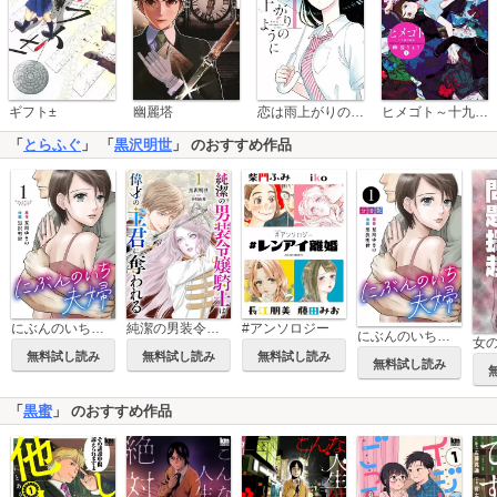
恋は雨上がりのように
ギフト±
幽麗塔
ヒメゴト～十九歳の制服～
「
とらふぐ
」 「
黒沢明世
」 のおすすめ作品
にぶんのいち夫婦
純潔の男装令嬢騎士は偉才の主君に奪われる【分冊版】
#アンソロジー
にぶんのいち夫婦【分冊版】
女
無料試し読み
無料試し読み
無料試し読み
無料試し読み
「
黒蜜
」 のおすすめ作品