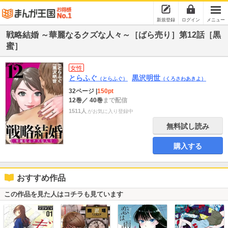
新規登録
ログイン
メニュー
戦略結婚 ～華麗なるクズな人々～［ばら売り］第12話［黒
蜜］
女性
とらふぐ
黒沢明世
（とらふぐ）
（くろさわあきよ）
32ページ
|
150pt
12巻
／ 40巻
まで配信
1511人
がお気に入り登録中
無料試し読み
購入する
おすすめ作品
この作品を見た人はコチラも見ています