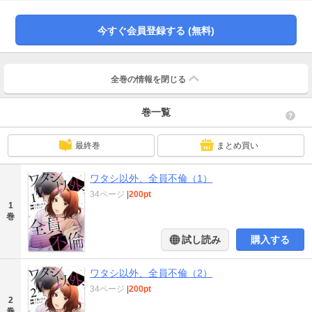
婚。瑞穂を愛し、信じながらも宇崎の存在を気にする真一。そして、真一の心
の隙間に入り込んでくる理子。やがて、宇崎が日本の本社へと戻ってくること
今すぐ会員登録する (無料)
になり…！「ワタシ以外、全員不倫…！？」男女の愛憎劇、ここに開幕！
全巻の情報を
閉じる
巻一覧
最終巻
まとめ買い
ワタシ以外、全員不倫（1）
34ページ
|
200pt
1
巻
試し読み
購入する
ワタシ以外、全員不倫（2）
34ページ
|
200pt
2
巻