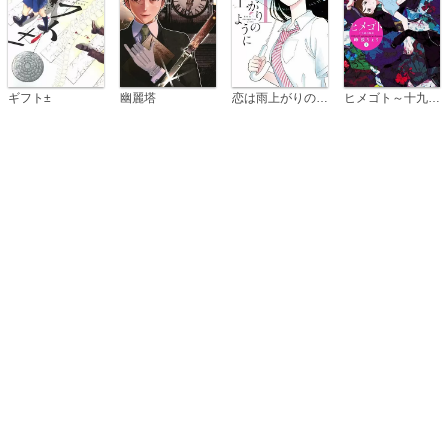
恋は雨上がりのように
ギフト±
幽麗塔
ヒメゴト～十九歳の制服～