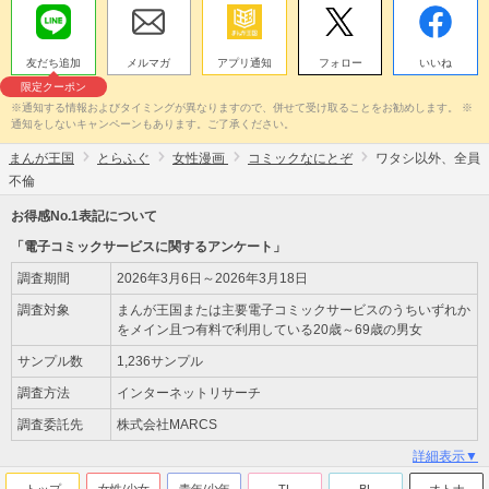
友だち追加
メルマガ
アプリ通知
フォロー
いいね
限定クーポン
※通知する情報およびタイミングが異なりますので、併せて受け取ることをお勧めします。 ※
通知をしないキャンペーンもあります。ご了承ください。
まんが王国
とらふぐ
女性漫画
コミックなにとぞ
ワタシ以外、全員
不倫
お得感No.1表記について
「電子コミックサービスに関するアンケート」
調査期間
2026年3月6日～2026年3月18日
調査対象
まんが王国または主要電子コミックサービスのうちいずれか
をメイン且つ有料で利用している20歳～69歳の男女
サンプル数
1,236サンプル
調査方法
インターネットリサーチ
調査委託先
株式会社MARCS
詳細表示▼
トップ
女性/少女
青年/少年
TL
BL
オトナ