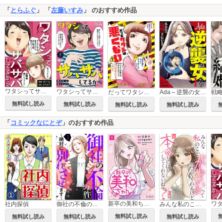
「
とらふぐ
」 「
左藤いすみ
」 のおすすめ作品
ワタシってサバサバしてるから
ワタシってサバサバしてるから【合冊版】
だってワタシは悪くない
Ada～逆襲の女たち～
無料試し読み
無料試し読み
無料試し読み
無料試し読み
「
コミックなにとぞ
」のおすすめ作品
新卒の美和ちゃん～社内探偵外伝～
社内探偵
御社の不倫の件～絶対に別れさせます～
みんな私のこと「かわいい」って言ってくれるけど本命にはしてくれないね？
無料試し読み
無料試し読み
無料試し読み
無料試し読み