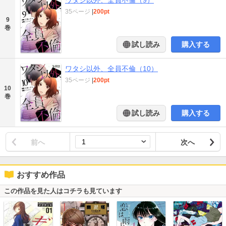
35ページ
|
200pt
9
巻
試し読み
購入する
ワタシ以外、全員不倫（10）
35ページ
|
200pt
10
巻
試し読み
購入する
前へ
次へ
おすすめ作品
この作品を見た人はコチラも見ています