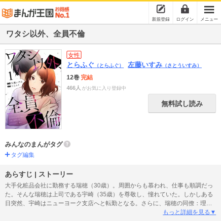
新規登録
ログイン
メニュー
ワタシ以外、全員不倫
女性
とらふぐ
左藤いすみ
（とらふぐ）
（さとういすみ）
12巻
完結
466人
がお気に入り登録中
無料試し読み
みんなのまんがタグ
タグ編集
あらすじ | ストーリー
大手化粧品会社に勤務する瑞穂（30歳）。周囲からも慕われ、仕事も順調だっ
た。そんな瑞穂は上司である宇崎（35歳）を尊敬し、憧れていた。しかしある
日突然、宇崎はニューヨーク支店へと転勤となる。さらに、瑞穂の同僚：理子
といきなり婚約することに…！なぜ理子と婚約したのかとショックを受ける瑞
もっと詳細を見る▼
穂。その後、瑞穂は宇崎を忘れようと努めつつ、同僚の営業部員・真一と結