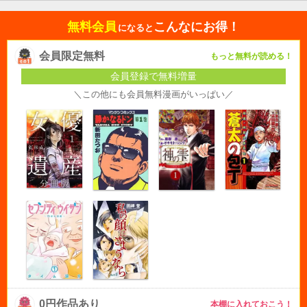
無料会員
こんなにお得！
になると
会員限定無料
もっと無料が読める！
会員登録で無料増量
＼この他にも会員無料漫画がいっぱい／
0円作品あり
本棚に入れておこう！