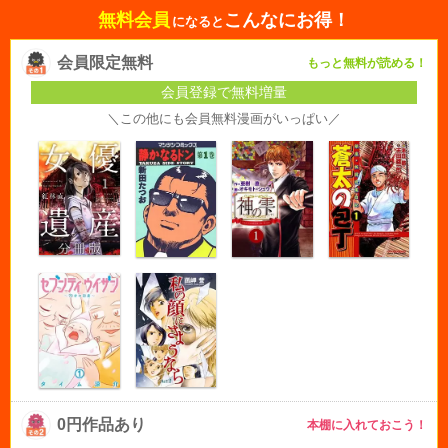
無料会員
こんなにお得！
になると
会員限定無料
もっと無料が読める！
会員登録で無料増量
＼この他にも会員無料漫画がいっぱい／
0円作品あり
本棚に入れておこう！