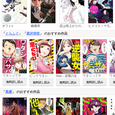
恋は雨上がりのように
ギフト±
幽麗塔
ヒメゴト～十九歳の制服～
「
とらふぐ
」 「
黒沢明世
」 のおすすめ作品
ワタシってサバサバしてるから
ワタシってサバサバしてるから【合冊版】
だってワタシは悪くない
Ada～逆襲の女たち～
無料試し読み
無料試し読み
無料試し読み
無料試し読み
「
黒蜜
」 のおすすめ作品