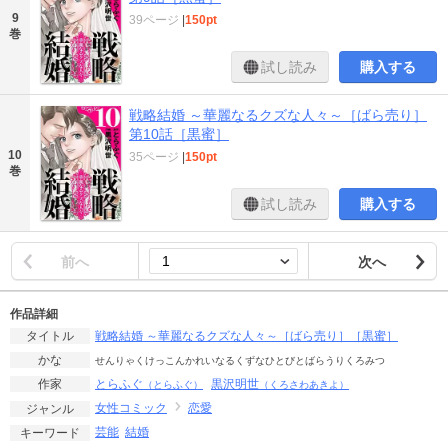
9
39ページ
|
150pt
巻
試し読み
購入する
戦略結婚 ～華麗なるクズな人々～［ばら売り］
第10話［黒蜜］
10
35ページ
|
150pt
巻
試し読み
購入する
前へ
次へ
作品詳細
戦略結婚 ～華麗なるクズな人々～［ばら売り］［黒蜜］
タイトル
かな
せんりゃくけっこんかれいなるくずなひとびとばらうりくろみつ
とらふぐ
黒沢明世
作家
（とらふぐ）
（くろさわあきよ）
女性コミック
恋愛
ジャンル
芸能
結婚
キーワード