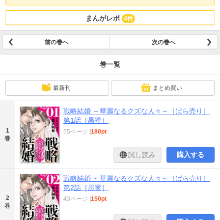
まんがレポ
4件
前の巻へ
次の巻へ
巻一覧
最新刊
まとめ買い
戦略結婚 ～華麗なるクズな人々～［ばら売り］
第1話［黒蜜］
1
55ページ
|
180pt
巻
試し読み
購入する
戦略結婚 ～華麗なるクズな人々～［ばら売り］
第2話［黒蜜］
2
43ページ
|
150pt
巻