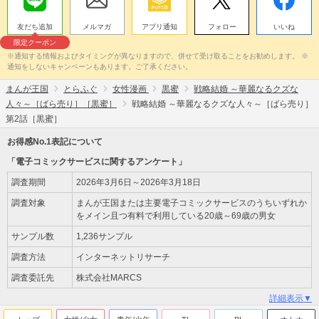
友だち追加
メルマガ
アプリ通知
フォロー
いいね
限定クーポン
※通知する情報およびタイミングが異なりますので、併せて受け取ることをお勧めします。 ※
通知をしないキャンペーンもあります。ご了承ください。
まんが王国
とらふぐ
女性漫画
黒蜜
戦略結婚 ～華麗なるクズな
人々～［ばら売り］［黒蜜］
戦略結婚 ～華麗なるクズな人々～［ばら売り］
第2話［黒蜜］
お得感No.1表記について
「電子コミックサービスに関するアンケート」
調査期間
2026年3月6日～2026年3月18日
調査対象
まんが王国または主要電子コミックサービスのうちいずれか
をメイン且つ有料で利用している20歳～69歳の男女
サンプル数
1,236サンプル
調査方法
インターネットリサーチ
調査委託先
株式会社MARCS
詳細表示▼