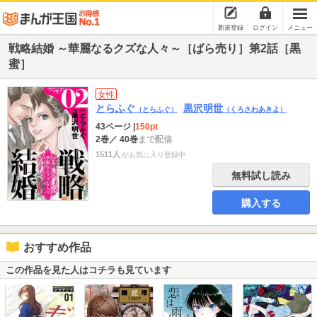
新規登録
ログイン
メニュー
戦略結婚 ～華麗なるクズな人々～［ばら売り］第2話［黒
蜜］
女性
とらふぐ
黒沢明世
（とらふぐ）
（くろさわあきよ）
43ページ
|
150pt
2巻
／ 40巻
まで配信
1511人
がお気に入り登録中
無料試し読み
購入する
おすすめ作品
この作品を見た人はコチラも見ています