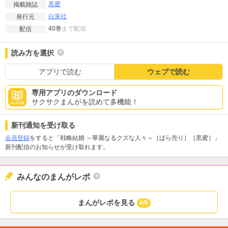
黒蜜
掲載雑誌
白泉社
発行元
40巻
まで配信
配信
読み方を選択
アプリで読む
ウェブで読む
専用アプリのダウンロード
サクサクまんがを読めて多機能！
新刊通知を受け取る
会員登録
をすると「戦略結婚 ～華麗なるクズな人々～［ばら売り］［黒蜜］」
新刊配信のお知らせが受け取れます。
みんなのまんがレポ
まんがレポを見る
4件