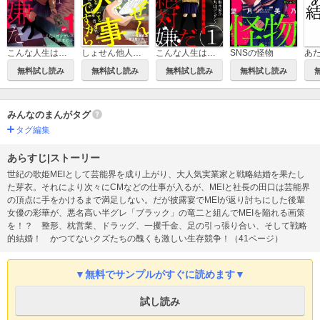
こんな人生は絶対嫌だ
しょせん他人事ですから ～とある弁護士の本音の仕事～
こんな人生は絶対嫌だ［ばら売り］［黒蜜］
SNSの怪物
無料試し読み
無料試し読み
無料試し読み
無料試し読み
みんなのまんがタグ
タグ編集
あらすじ|ストーリー
世紀の歌姫MEIとして芸能界を成り上がり、大人気実業家と戦略結婚を果たし
た芽衣。それにより次々にCMなどの仕事が入るが、MEIと社長の田口は芸能界
の頂点に手をかけるまで満足しない。だが披露宴でMEIが返り討ちにした後輩
女優の彩華が、悪名高い半グレ「ブラック」の竜二と組んでMEIを陥れる画策
を！？ 整形、枕営業、ドラッグ、一攫千金、足の引っ張り合い、そして戦略
的結婚！ かつてないクズたちの醜くも激しい生存競争！（41ページ）
▼無料でサンプルがすぐに読めます▼
試し読み