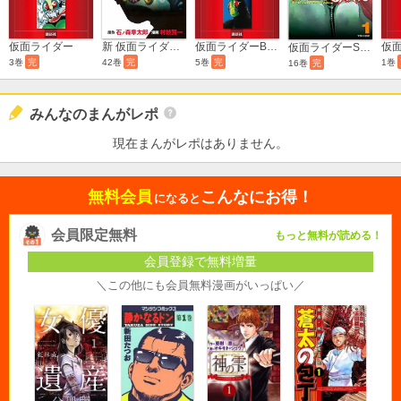
新 仮面ライダーSPIRITS
仮面ライダーBlack
仮面ライダー
仮面ライダーSPIRITS
42巻
完
5巻
完
1巻
3巻
完
16巻
完
みんなのまんがレポ
現在まんがレポはありません。
無料会員
こんなにお得！
になると
会員限定無料
もっと無料が読める！
会員登録で無料増量
＼この他にも会員無料漫画がいっぱい／