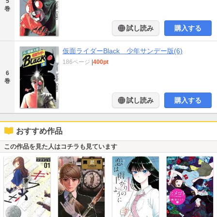
5
巻
試し読み
購入する
仮面ライダーBlack 少年サンデー版(6)
186ページ
|
400pt
6
巻
試し読み
購入する
おすすめ作品
この作品を見た人はコチラも見ています