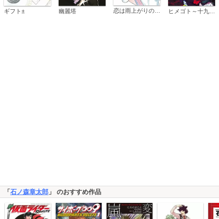
恋は雨上がりのように
ギフト±
幽麗塔
ヒメゴト～十九歳の制服～
「
石ノ森章太郎
」 のおすすめ作品