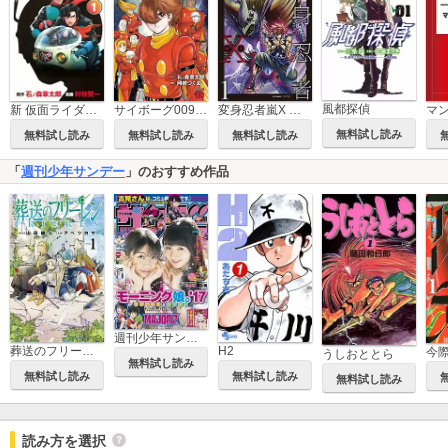
風都探偵
サイボーグ009 BGOOPARTS DELETE
新 仮面ライダーSPIRITS
変身忍者嵐X 電子版
無料試し読み
無料試し読み
無料試し読み
無料試し読み
「
週刊少年サンデー
」のおすすめ作品
週刊少年サンデー
葬送のフリーレン
H2
うしおととら
無料試し読み
無料試し読み
無料試し読み
無料試し読み
読み方を選択