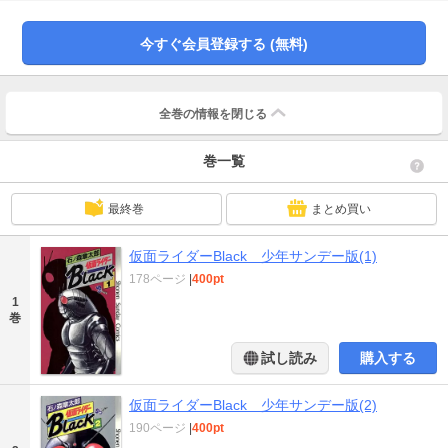
今すぐ会員登録する (無料)
全巻の情報を
閉じる
巻一覧
最終巻
まとめ買い
仮面ライダーBlack 少年サンデー版(1)
178ページ
|
400pt
1
巻
試し読み
購入する
仮面ライダーBlack 少年サンデー版(2)
190ページ
|
400pt