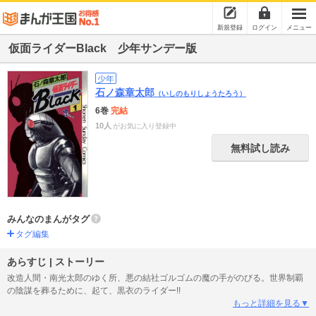
新規登録
ログイン
メニュー
仮面ライダーBlack 少年サンデー版
少年
石ノ森章太郎
（いしのもりしょうたろう）
6巻
完結
10人
がお気に入り登録中
無料試し読み
みんなのまんがタグ
タグ編集
あらすじ | ストーリー
改造人間・南光太郎のゆく所、悪の結社ゴルゴムの魔の手がのびる。世界制覇
の陰謀を葬るために、起て、黒衣のライダー!!
もっと詳細を見る▼