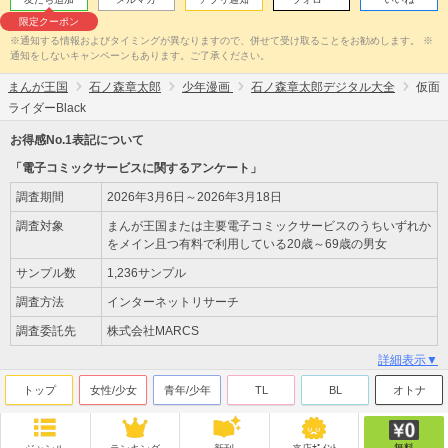
限定クーポン
※通知する情報およびタイミングが異なりますので、併せて受け取ることをお勧めします。 ※
通知をしないキャンペーンもあります。ご了承ください。
まんが王国
石ノ森章太郎
少年漫画
石ノ森章太郎デジタル大全
仮面
ライダーBlack
お得感No.1表記について
「電子コミックサービスに関するアンケート」
調査期間
2026年3月6日～2026年3月18日
調査対象
まんが王国または主要電子コミックサービスのうちいずれか
をメイン且つ有料で利用している20歳～69歳の男女
サンプル数
1,236サンプル
調査方法
インターネットリサーチ
調査委託先
株式会社MARCS
詳細表示▼
トップ
女性/少女
青年/少年
TL
BL
オトナ
無料