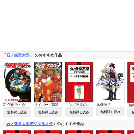
「
石ノ森章太郎
」 のおすすめ作品
風都探偵
サイボーグ009 BGOOPARTS DELETE
マンガ日本の歴史
新 仮面ライダーSPIRITS
佐
無料試し読み
無料試し読み
無料試し読み
無料試し読み
「
石ノ森章太郎デジタル大全
」のおすすめ作品