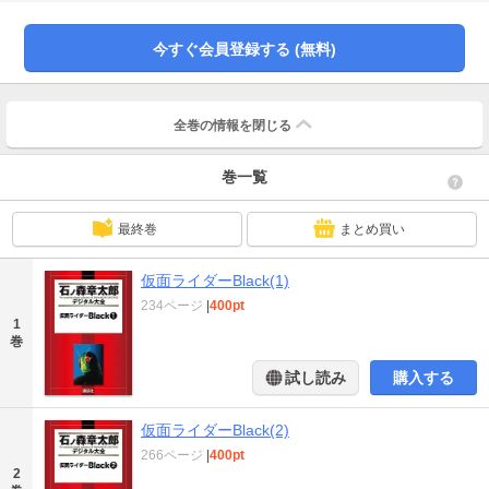
を失っていた。突然変異生物の謎、そして自らの過去の真相究明のため、南は
世界へ……!? 次の目的地はパリ、オペラ座！
今すぐ会員登録する (無料)
全巻の情報を
閉じる
巻一覧
最終巻
まとめ買い
仮面ライダーBlack(1)
234ページ
|
400pt
1
巻
試し読み
購入する
仮面ライダーBlack(2)
266ページ
|
400pt
2