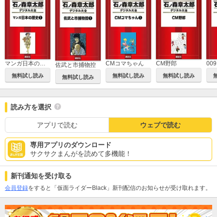
マンガ日本の歴史
CMコマちゃん
CM野郎
00
佐武と市捕物控
無料試し読み
無料試し読み
無料試し読み
無料試し読み
読み方を選択
アプリで読む
ウェブで読む
専用アプリのダウンロード
サクサクまんがを読めて多機能！
新刊通知を受け取る
会員登録
をすると「仮面ライダーBlack」新刊配信のお知らせが受け取れます。