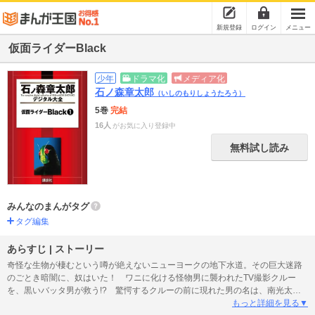
新規登録
ログイン
メニュー
仮面ライダーBlack
少年
ドラマ化
メディア化
石ノ森章太郎
（いしのもりしょうたろう）
5巻
完結
16人
がお気に入り登録中
無料試し読み
みんなのまんがタグ
タグ編集
あらすじ | ストーリー
奇怪な生物が棲むという噂が絶えないニューヨークの地下水道。その巨大迷路
のごとき暗闇に、奴はいた！ ワニに化ける怪物男に襲われたTV撮影クルー
を、黒いバッタ男が救う!? 驚愕するクルーの前に現れた男の名は、南光太
郎。日本人であることと自分の名、そしてどこからか逃げてきた事以外の記憶
もっと詳細を見る▼