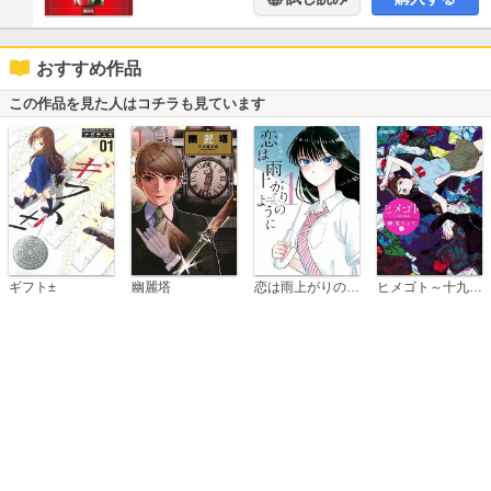
おすすめ作品
この作品を見た人はコチラも見ています
恋は雨上がりのように
ギフト±
幽麗塔
ヒメゴト～十九歳の制服～