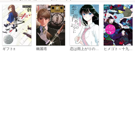
恋は雨上がりのように
ギフト±
幽麗塔
ヒメゴト～十九歳の制服～