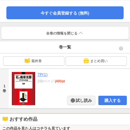
アングル』『動物章図鑑』『SEX史』を収録した、ちょっとエッチでナンセン
スな秘蔵短編集！
今すぐ会員登録する (無料)
全巻の情報を
閉じる
巻一覧
最終巻
まとめ買い
7P(1)
250ページ
|
400pt
1
巻
試し読み
購入する
おすすめ作品
この作品を見た人はコチラも見ています