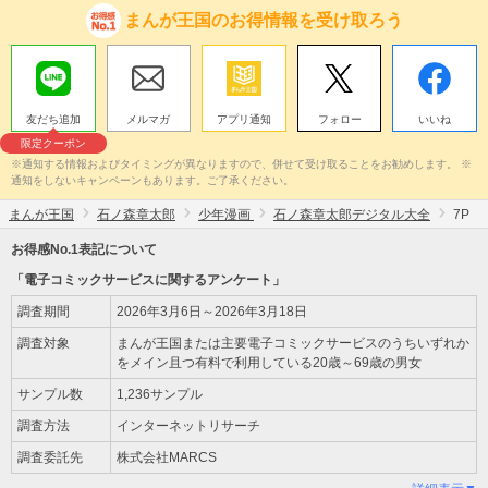
まんが王国のお得情報を受け取ろう
友だち追加
メルマガ
アプリ通知
フォロー
いいね
限定クーポン
※通知する情報およびタイミングが異なりますので、併せて受け取ることをお勧めします。 ※
通知をしないキャンペーンもあります。ご了承ください。
まんが王国
石ノ森章太郎
少年漫画
石ノ森章太郎デジタル大全
7P
お得感No.1表記について
「電子コミックサービスに関するアンケート」
調査期間
2026年3月6日～2026年3月18日
調査対象
まんが王国または主要電子コミックサービスのうちいずれか
をメイン且つ有料で利用している20歳～69歳の男女
サンプル数
1,236サンプル
調査方法
インターネットリサーチ
調査委託先
株式会社MARCS