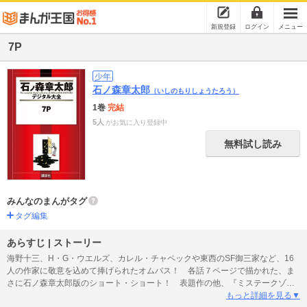
新規登録
ログイン
メニュー
7P
少年
石ノ森章太郎
（いしのもりしょうたろう）
1巻
完結
5人
がお気に入り登録中
無料試し読み
みんなのまんがタグ
タグ編集
あらすじ | ストーリー
海野十三、H・G・ウエルズ、カレル・チャペックや東西のSF御三家など、16
人の作家に敬意を込めて捧げられたオムバス！ 各話７ページで描かれた、ま
さに石ノ森章太郎版のショート・ショート！ 表題作の他、『ミステークゾー
ン』『四帖半襖の下張の下』『おしいれ』『孤独な手紙』『バミューダトライ
もっと詳細を見る▼