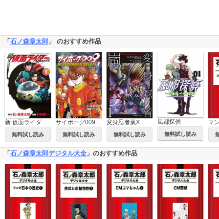
「
石ノ森章太郎
」 のおすすめ作品
風都探偵
サイボーグ009 BGOOPARTS DELETE
新 仮面ライダーSPIRITS
変身忍者嵐X 電子版
無料試し読み
無料試し読み
無料試し読み
無料試し読み
「
石ノ森章太郎デジタル大全
」のおすすめ作品