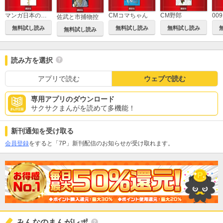
マンガ日本の歴史
CMコマちゃん
CM野郎
00
佐武と市捕物控
無料試し読み
無料試し読み
無料試し読み
無料試し読み
読み方を選択
アプリで読む
ウェブで読む
専用アプリのダウンロード
サクサクまんがを読めて多機能！
新刊通知を受け取る
会員登録
をすると「7P」新刊配信のお知らせが受け取れます。
みんなのまんがレポ