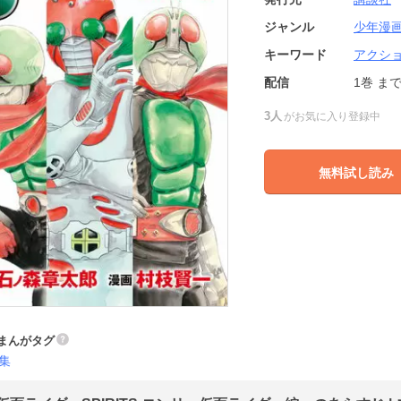
ジャンル
少年漫
キーワード
アクシ
配信
1巻
ま
3人
がお気に入り登録中
無料試し読み
まんがタグ
集