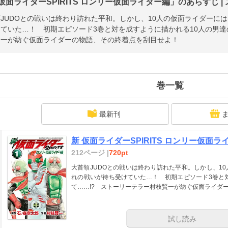
仮面ライダーSPIRITS ロンリー仮面ライダー編」のあらすじ |
JUDOとの戦いは終わり訪れた平和。しかし、10人の仮面ライダーに
ていた…！ 初期エピソード3巻と対を成すように描かれる10人の男達
賢一が紡ぐ仮面ライダーの物語、その終着点を刮目せよ！
巻一覧
最新刊
新 仮面ライダーSPIRITS ロンリー仮面ライ
212ページ |
720pt
大首領JUDOとの戦いは終わり訪れた平和。しかし、1
れの戦いが待ち受けていた…！ 初期エピソード3巻と
て……!? ストーリーテラー村枝賢一が紡ぐ仮面ライダ
試し読み