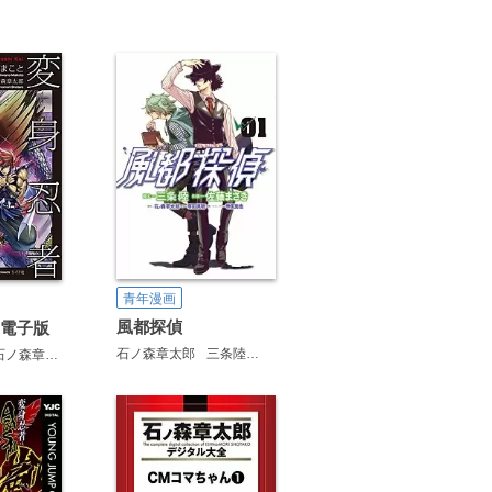
青年漫画
風都探偵
 電子版
石ノ森章太郎
三条陸
佐藤まさき
石ノ森章太郎