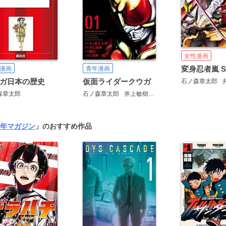
女性漫画
漫画
青年漫画
ガ日本の歴史
仮面ライダークウガ
石ノ森章太郎
森章太郎
石ノ森章太郎
井上敏樹
横島一
白倉伸一郎
年マガジン
」のおすすめ作品