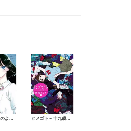
恋は雨上がりのように
ヒメゴト～十九歳の制服～