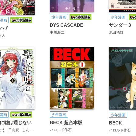
少年漫画
少年漫画
漫画
DYS CASCADE
サンダー３
ハチ
中川海二
池田祐輝
勇人
漫画
少年漫画
少年漫画
に嘘は通じない
BECK 超合本版
BECK
よう
日向夏
しんいし智歩
ハロルド作石
ハロルド作石