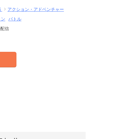
画
アクション・アドベンチャー
ョン
バトル
で配信