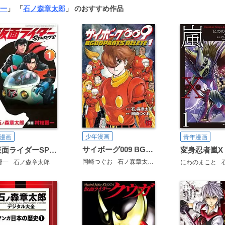
一
」 「
石ノ森章太郎
」 のおすすめ作品
少年漫画
漫画
青年漫画
サイボーグ009 BGOOPARTS DELETE
新 仮面ライダーSPIRITS
変身忍者嵐X
岡崎つぐお
石ノ森章太郎
賢一
石ノ森章太郎
にわのまこと