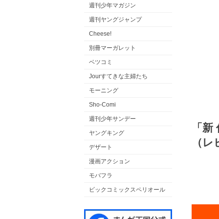
週刊少年マガジン
週刊ヤングジャンプ
Cheese!
別冊マーガレット
ベツコミ
Jourすてきな主婦たち
モーニング
Sho-Comi
週刊少年サンデー
「新
ヤングキング
（レ
デザート
漫画アクション
モバフラ
ビックコミックスペリオール