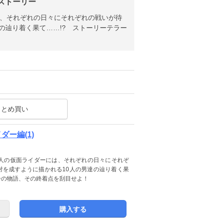
 ストーリー
は、それぞれの日々にそれぞれの戦いが待
の辿り着く果て……!? ストーリーテラー
まとめ買い
ダー編(1)
0人の仮面ライダーには、それぞれの日々にそれぞ
対を成すように描かれる10人の男達の辿り着く果
ーの物語、その終着点を刮目せよ！
購入する