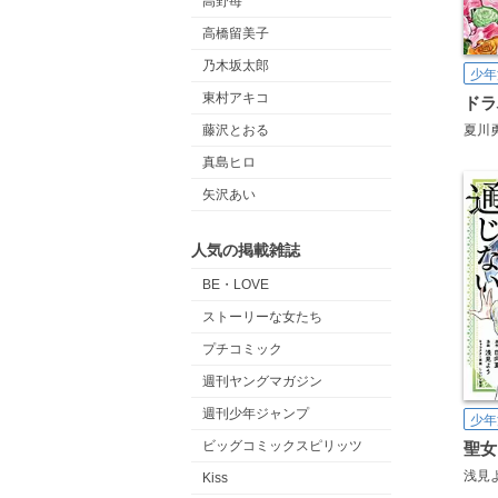
高野苺
高橋留美子
乃木坂太郎
少年
東村アキコ
ドラ
藤沢とおる
夏川
真島ヒロ
矢沢あい
人気の掲載雑誌
BE・LOVE
ストーリーな女たち
プチコミック
週刊ヤングマガジン
週刊少年ジャンプ
少年
ビッグコミックスピリッツ
聖女
浅見
Kiss