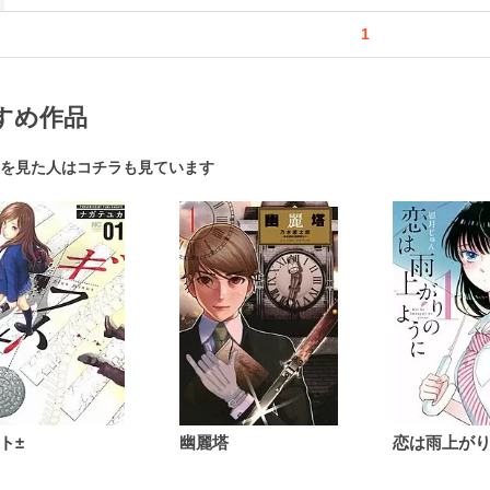
1
すめ作品
を見た人はコチラも見ています
ト±
幽麗塔