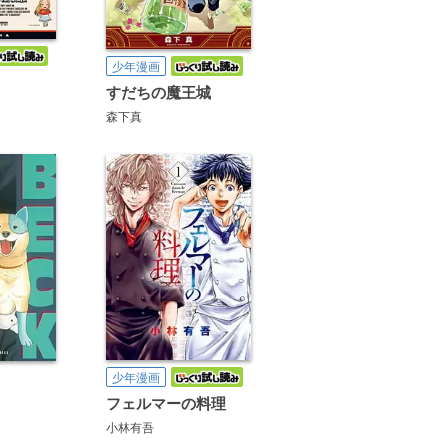
少年漫画
すだちの魔王城
森下真
少年漫画
フェルマーの料理
小林有吾