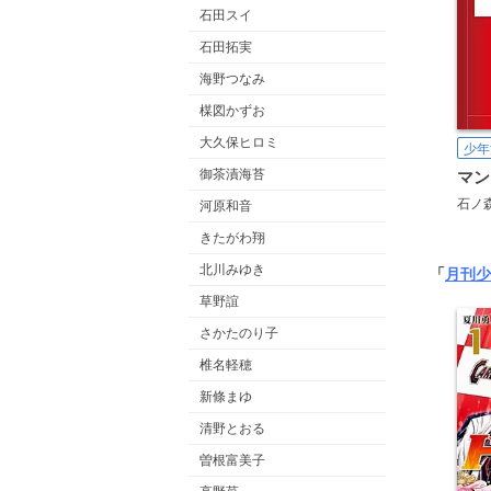
石田スイ
石田拓実
海野つなみ
楳図かずお
大久保ヒロミ
少年
御茶漬海苔
マン
石ノ
河原和音
きたがわ翔
北川みゆき
「
月刊少
草野誼
さかたのり子
椎名軽穂
新條まゆ
清野とおる
曽根富美子