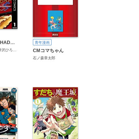
変身忍者嵐 SHADOW STORM
青年漫画
井沢ひろし
大賀浅木
石森プロ
CMコマちゃん
石ノ森章太郎