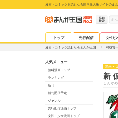
漫画・コミックを読むなら国内最大級サイトのまん
詳細
検索
トップ
先行配信
女性/
漫画・コミック読むならまんが王国
村枝賢
人気メニュー
漫画・
無料漫画トップ
新 
ランキング
しんかめ
新刊
新刊配信予定
ジャンル
先行配信漫画トップ
女性・少女漫画トップ