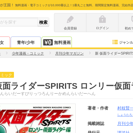
が王国！
無料漫画・電子コミックが10,000冊以上！1冊丸ごと無料、期間限定無料漫画、完結作
ログイン
会員登録
初め
少女
青年/少年
無料漫画
ジャン
一
少年漫画・コミック
月刊少年マガジン
新 仮面ライダーSPIR
コミック
仮面ライダーSPIRITS ロンリー仮
んらいだーすぴりっつろんりーかめんらいだーへん
著者・作者
村枝賢
しょうたろ
掲載雑誌
月刊少
発行元
講談社