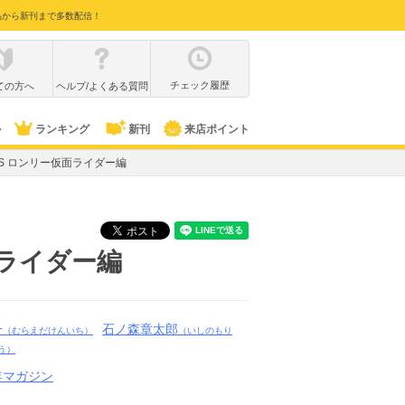
品から新刊まで多数配信！
チェック履歴
ての方へ
ヘルプ/よくある質問
ル
ランキング
新刊
来店ポイント
ITS ロンリー仮面ライダー編
面ライダー編
一
石ノ森章太郎
（むらえだけんいち）
（いしのもり
う）
年マガジン