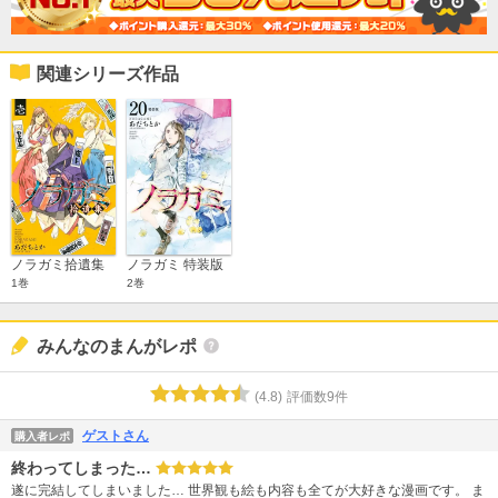
関連シリーズ作品
ノラガミ拾遺集
ノラガミ 特装版
1巻
2巻
みんなのまんがレポ
(
4.8
)
評価数
9
件
ゲストさん
購入者レポ
終わってしまった…
遂に完結してしまいました… 世界観も絵も内容も全てが大好きな漫画です。 ま