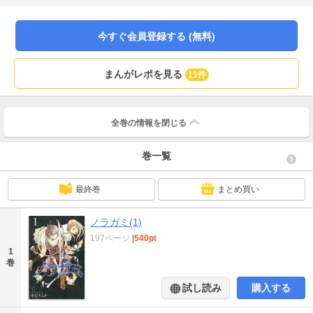
ークが紡ぐご町内神話！
今すぐ会員登録する (無料)
まんがレポを見る
11件
全巻の情報を
閉じる
巻一覧
最終巻
まとめ買い
ノラガミ(1)
197ページ
|
540pt
1
巻
試し読み
購入する