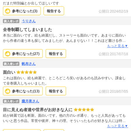
だまだ特別編とか出してほしいです
参考になった(
3
)
報告する
公開日:
2024/02/19
うりさん
購入者レポ
全巻制覇してしまいました
本当に面白いです。絵も綺麗だし、ストーリーも面白いです。あまりに面白い
から作者の違う本も探してみましたが、あんまりない！！これほど書ける作者
が一人で書いたのはノラガミのみとは驚きました。単行本でも揃える予定。オ
もっと見る▼
ススメです
参考になった(
27
)
報告する
公開日:
2017/07/18
帆布さん
購入者レポ
面白い
これは面白い。絵も綺麗で、ところどころ笑いがあるのも読みやすい。課金し
て全巻購入しちゃいました。
参考になった(
13
)
報告する
公開日:
2018/07/05
朧月夜さん
購入者レポ
目に見えぬ者達や世界がお好きな人に
絵が綺麗で話も斬新。面白いです。他の方のレポ通り、もっと人気があっても
いいと思う作品。常世や彼岸、神々の理。そういったものが好きな人には特に
お勧めします！色んな神様が出て来て楽しめますよ☆
もっと見る▼