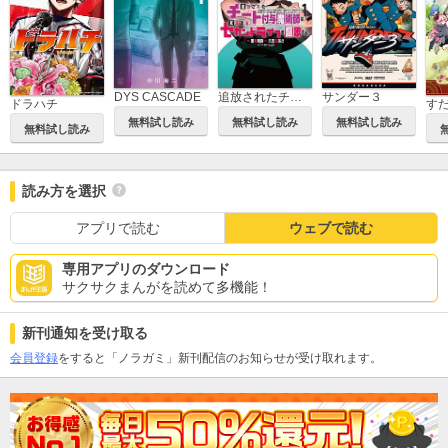
DYS CASCADE
追放されたチート付与魔術師は気ままなセカンドライフを謳歌する。 ～俺は武器だけじゃなく、あらゆるものに『強化ポイント』を付与できるし、俺の意思でいつでも効果を解除できるけど、残った人たち大丈夫？～
サンダー３
ドラハチ
す
無料試し読み
無料試し読み
無料試し読み
無料試し読み
読み方を選択
アプリで読む
ウェブで読む
専用アプリのダウンロード
サクサクまんがを読めて多機能！
新刊通知を受け取る
会員登録
をすると「ノラガミ」新刊配信のお知らせが受け取れます。