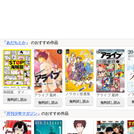
「
あだちとか
」 のおすすめ作品
海賊版、ダメ、絶対。～「STOP！ 海賊版」漫画描きおろし16作品集～
ノラガミ拾遺集
ノ
アライブ 最終進化的少年
アライブ 最終進化的少年 超合本版
無料試し読み
無料試し読み
無料試し読み
無料試し読み
「
月刊少年マガジン
」のおすすめ作品