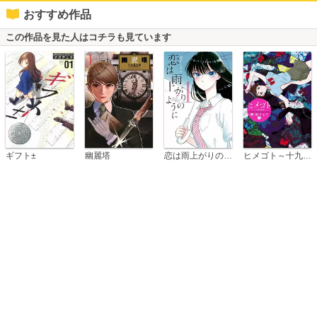
おすすめ作品
この作品を見た人はコチラも見ています
恋は雨上がりのように
ギフト±
幽麗塔
ヒメゴト～十九歳の制服～