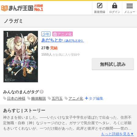
新規登録
ログイン
メニュー
ノラガミ
少年
アニメ化
あだちとか
（あだちとか）
27巻
完結
1559人
がお気に入り登録中
無料試し読み
みんなのまんがタグ
日本の神様
幽体離脱
五円玉
アニメ化
タグ編集
あらすじ | ストーリー
神さまを拾いました。――いたいけな女子中学生が道ばたで出会った、住所不
定無職・自称［神］なジャージのひと。ガサツで気分屋でヘタレ、ろくに祈願
もきいてくれないが、一つだけ能があった。此岸と彼岸とその狭間――世の有
象無象すべてを、ぶった斬ること!! 『アライブ 最終進化的少年』のアートワ
もっと詳細を見る▼