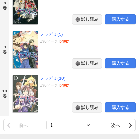
8
巻
試し読み
購入する
ノラガミ(9)
196ページ
|
540pt
9
巻
試し読み
購入する
ノラガミ(10)
196ページ
|
540pt
10
巻
試し読み
購入する
前へ
次へ