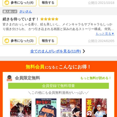
参考になった(
4
)
報告する
公開日:
2021/10/18
さいさん
購入者レポ
続きを待っています！
皆さまのおっしゃる通り、絵も美しいし、メインキャラもサブキャラもしっか
り描き分けられ、 かつ引き込まれる画面と深みのあるストーリー構成。 何気な
く読み始めて、電子版全巻購入してしまった！ 続きを待ってます！ それからあ
もっと見る▼
だちとかさん ポテチは身体に悪いので、常食しないで〜！ だって長生きしても
参考になった(
3
)
報告する
公開日:
2024/02/05
らって、良い作品をどんどん出してほしいから…。
全てのまんがレポを見る(11件)
無料会員
こんなにお得！
になると
会員限定無料
もっと無料が読める！
会員登録で無料増量
＼この他にも会員無料漫画がいっぱい／