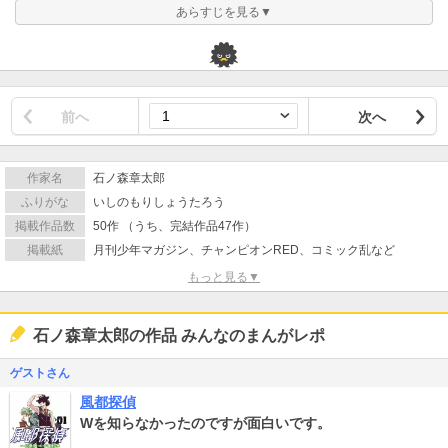
あらすじを見る▼
前へ
次へ
作家名
石ノ森章太郎
ふりがな
いしのもりしょうたろう
掲載作品数
50作 （うち、完結作品47作）
掲載紙
月刊少年マガジン、チャンピオンRED、コミック乱など
もっと見る▼
石ノ森章太郎の作品 みんなのまんがレポ
ゲストさん
風都探偵
Wを知らなかったのですが面白いです。