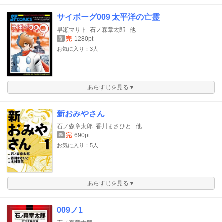
サイボーグ009 太平洋の亡霊
早瀬マサト
石ノ森章太郎
他
完
1280pt
巻
お気に入り：3人
あらすじを見る▼
新おみやさん
石ノ森章太郎
香川まさひと
他
完
690pt
巻
お気に入り：5人
あらすじを見る▼
009ノ1