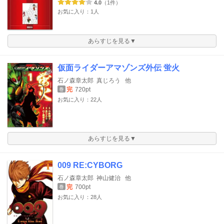
4.0
（1件）
お気に入り：1人
あらすじを見る▼
仮面ライダーアマゾンズ外伝 蛍火
石ノ森章太郎
真じろう
他
完
720pt
巻
お気に入り：22人
あらすじを見る▼
009 RE:CYBORG
石ノ森章太郎
神山健治
他
完
700pt
巻
お気に入り：28人