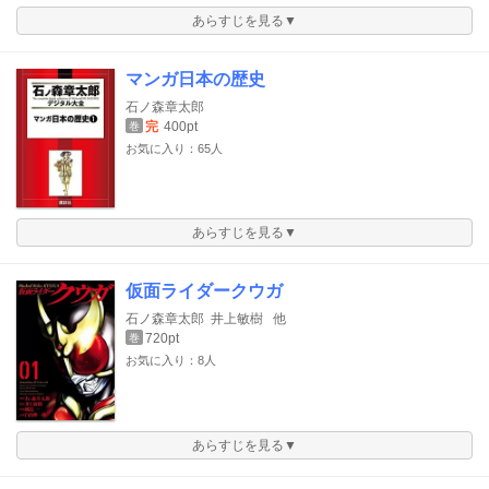
あらすじを見る▼
マンガ日本の歴史
石ノ森章太郎
完
400pt
巻
お気に入り：65人
あらすじを見る▼
仮面ライダークウガ
石ノ森章太郎
井上敏樹
他
720pt
巻
お気に入り：8人
あらすじを見る▼