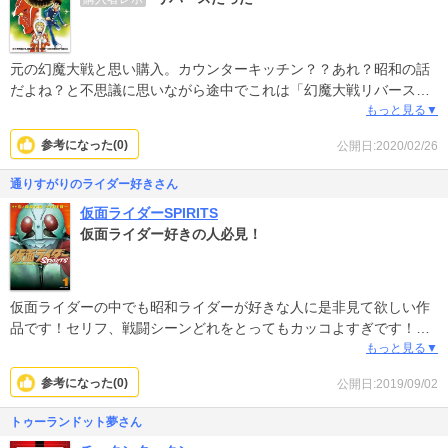
元の幻魔大戦と思い購入。カウンターキッチン？？あれ？昭和の話
だよね？と不思議に思いながら途中でこれは「幻魔大戦リバース」
なのだとわかりました。「幻魔大戦」の続続編だったんです。しか
もっと見る▼
し、損はないです。面白いです。何十年も前に見た映画（大友克洋
参考になった(
0
)
公開日:2020/02/26
キャラデザインのアニメ）の断片を思い出しながら楽しんでいま
す。
通りすがりのライダー好きさん
仮面ライダーSPIRITS
仮面ライダー好きの人必見！
仮面ライダーの中でも昭和ライダーが好きな人に是非見て欲しい作
品です！セリフ、戦闘シーンどれをとってもカッコよすぎです！
又、かつて昭和ライダーをリアルタイムで見ていた世代の方はあの
もっと見る▼
頃の熱い想いがみなぎってくるのではないでしょうか
参考になった(
0
)
公開日:2019/09/02
トゥーランドット夢さん