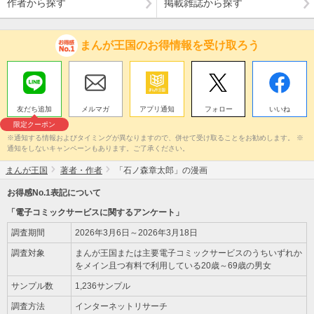
作者から探す
掲載雑誌から探す
まんが王国のお得情報を受け取ろう
友だち追加
メルマガ
アプリ通知
フォロー
いいね
限定クーポン
※通知する情報およびタイミングが異なりますので、併せて受け取ることをお勧めします。 ※
通知をしないキャンペーンもあります。ご了承ください。
まんが王国
著者・作者
「石ノ森章太郎」の漫画
お得感No.1表記について
「電子コミックサービスに関するアンケート」
調査期間
2026年3月6日～2026年3月18日
調査対象
まんが王国または主要電子コミックサービスのうちいずれか
をメイン且つ有料で利用している20歳～69歳の男女
サンプル数
1,236サンプル
調査方法
インターネットリサーチ