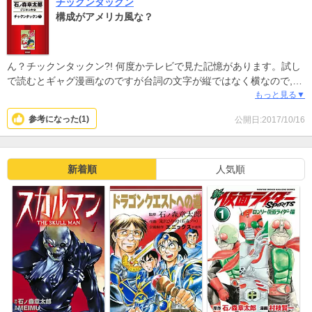
チックンタックン
構成がアメリカ風な？
ん？チックンタックン?! 何度かテレビで見た記憶があります。試し
で読むとギャグ漫画なのですが台詞の文字が縦ではなく横なので,ち
ょっと読み方に戸惑って,構成も左側から画を 見るという感じで若
もっと見る▼
干,アメリカ風な構成になっています。慣れてくると気にしなくなる
参考になった(
1
)
公開日:2017/10/16
かな？読みやすいし,動物の習性も わかりやすく 説明がしつこくな
い所が良いです。 ん〜 強いて言うのならば少しギャグが分かりづら
い箇所があるにはあるのですが,コンパクトにストーリーが纏まって
いるのでハギレがいい。この漫画を見つけた途端 ""え？ 石ノ森 先生
新着順
人気順
の作品だったのぉ？""と目が止まりました。何だかちょっと懐かし
いです♡