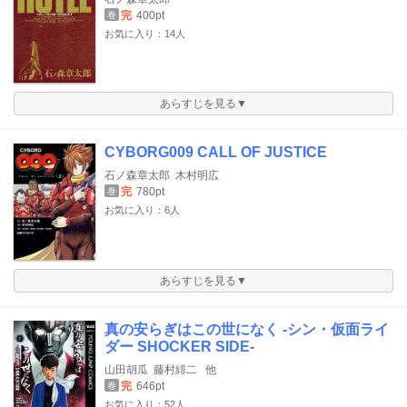
完
400pt
巻
お気に入り：14人
あらすじを見る▼
CYBORG009 CALL OF JUSTICE
石ノ森章太郎
木村明広
完
780pt
巻
お気に入り：6人
あらすじを見る▼
真の安らぎはこの世になく -シン・仮面ライ
ダー SHOCKER SIDE-
山田胡瓜
藤村緋二
他
完
646pt
巻
お気に入り：52人