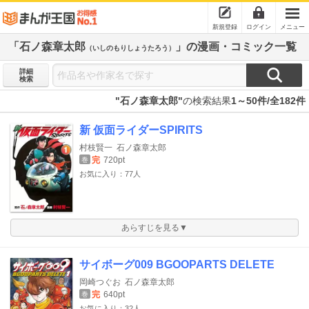
新規登録
ログイン
メニュー
「石ノ森章太郎
」の漫画・コミック一覧
（いしのもりしょうたろう）
詳細
検索
"石ノ森章太郎"
の検索結果
1～50件/全182件
新 仮面ライダーSPIRITS
村枝賢一
石ノ森章太郎
完
720pt
巻
お気に入り：77人
あらすじを見る▼
サイボーグ009 BGOOPARTS DELETE
岡崎つぐお
石ノ森章太郎
完
640pt
巻
お気に入り：32人