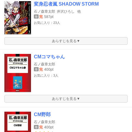
変身忍者嵐 SHADOW STORM
石ノ森章太郎
井沢ひろし
他
完
587pt
巻
お気に入り：23人
あらすじを見る▼
CMコマちゃん
石ノ森章太郎
完
400pt
巻
お気に入り：3人
あらすじを見る▼
CM野郎
石ノ森章太郎
完
400pt
巻