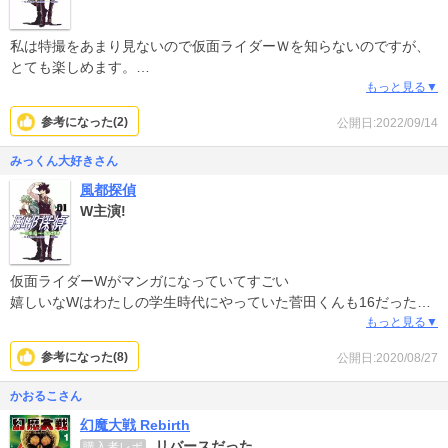
私は特撮をあまり見ないので仮面ライダーＷを知らないのですが、
とても楽しめます。
技がユニークでさすが平成ライダーだと思いました。
もっと見る▼
子供のときに見た仮面ライダーの進化版という感じで、ドラマの方
参考になった(
2
)
公開日:2022/09/14
も見てみたくなりました。
みっくん大好きさん
風都探偵
W主演!
仮面ライダーWがマンガになっていてすごい
嬉しいなWはわたしの学生時代にやっていた菅田くんも16だったな
他の平成ライダーもマンガになってくれないかな?
もっと見る▼
参考になった(
8
)
公開日:2020/08/27
かおるこさん
幻魔大戦 Rebirth
リバースだった
購入者レポ