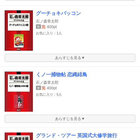
グーチョキパッコン
石ノ森章太郎
完
400pt
巻
お気に入り：1人
あらすじを見る▼
くノ一捕物帖 恋縄緋鳥
石ノ森章太郎
完
400pt
巻
お気に入り：5人
あらすじを見る▼
グランド・ツアー 英国式大修学旅行