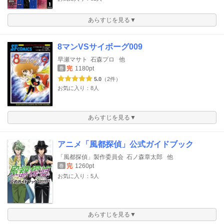
あらすじを見る▼
8マンVSサイボーグ009
早瀬マサト
石森プロ
他
完
1180pt
巻
5.0
（2件）
お気に入り：8人
あらすじを見る▼
アニメ「風都探偵」公式ガイドブック
「風都探偵」製作委員会
石ノ森章太郎
他
完
1260pt
巻
お気に入り：5人
あらすじを見る▼