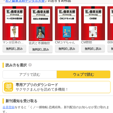
「
石ノ森章太郎デジタル大全
」のおすすめ作品
マンガ日本の歴史
CMコマちゃん
CM野郎
00
佐武と市捕物控
無料試し読み
無料試し読み
無料試し読み
無料試し読み
読み方を選択
アプリで読む
ウェブで読む
専用アプリのダウンロード
サクサクまんがを読めて多機能！
新刊通知を受け取る
会員登録
をすると「くノ一捕物帖 恋縄緋鳥」新刊配信のお知らせが受け取れま
す。