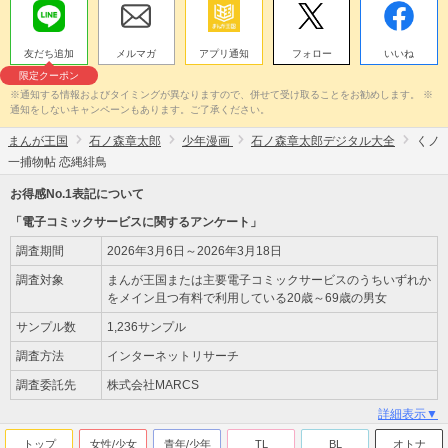
友だち追加
メルマガ
アプリ通知
フォロー
いいね
限定クーポン
※通知する情報およびタイミングが異なりますので、併せて受け取ることをお勧めします。 ※
通知をしないキャンペーンもあります。ご了承ください。
まんが王国
石ノ森章太郎
少年漫画
石ノ森章太郎デジタル大全
くノ
一捕物帖 恋縄緋鳥
お得感No.1表記について
「電子コミックサービスに関するアンケート」
調査期間
2026年3月6日～2026年3月18日
調査対象
まんが王国または主要電子コミックサービスのうちいずれか
をメイン且つ有料で利用している20歳～69歳の男女
サンプル数
1,236サンプル
調査方法
インターネットリサーチ
調査委託先
株式会社MARCS
詳細表示▼
トップ
女性/少女
青年/少年
TL
BL
オトナ