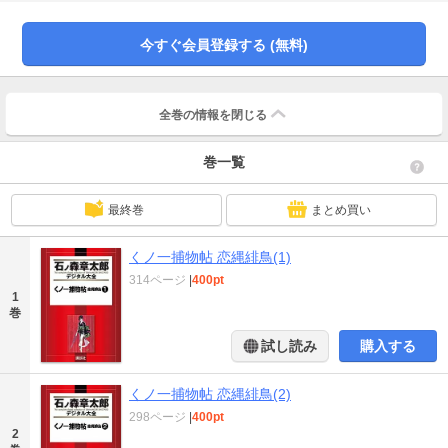
ことや、緋鳥自身が狙われることもあり……。江戸の町で起こる事件を、元・
くノ一の緋鳥が解決する、エロティック捕物絵巻!!
今すぐ会員登録する (無料)
全巻の情報を
閉じる
巻一覧
最終巻
まとめ買い
くノ一捕物帖 恋縄緋鳥(1)
314ページ
|
400pt
1
巻
試し読み
購入する
くノ一捕物帖 恋縄緋鳥(2)
298ページ
|
400pt
2