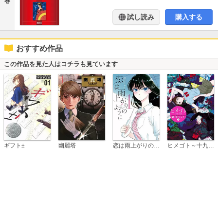
巻
試し読み
購入する
おすすめ作品
この作品を見た人はコチラも見ています
恋は雨上がりのように
ギフト±
幽麗塔
ヒメゴト～十九歳の制服～