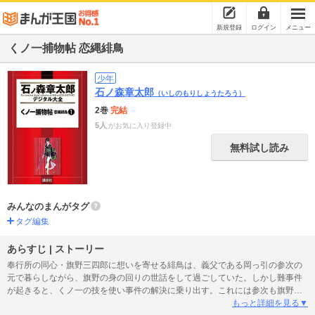
新規登録
ログイン
メニュー
くノ一捕物帖 恋縄緋鳥
少年
石ノ森章太郎
（いしのもりしょうたろう）
2巻
完結
5人
がお気に入り登録中
無料試し読み
みんなのまんがタグ
タグ編集
あらすじ | ストーリー
奉行所の同心・旗野三四郎に想いを寄せる緋鳥は、義父である岡っ引の参次の
元で暮らしながら、旗野の身の回りの世話をして過ごしていた。しかし難事件
が起きると、くノ一の技を使い事件の解決に乗り出す。これには参次も旗野も
いい顔をしないが、事件にはかつて緋鳥がいた忍び集団・卍党が係わっている
もっと詳細を見る▼