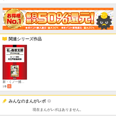
関連シリーズ作品
新・くノ一捕物帖 大江戸緋鳥808
1巻
完
みんなのまんがレポ
現在まんがレポはありません。