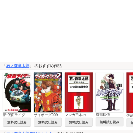
「
石ノ森章太郎
」 のおすすめ作品
風都探偵
サイボーグ009 BGOOPARTS DELETE
マンガ日本の歴史
新 仮面ライダーSPIRITS
佐
無料試し読み
無料試し読み
無料試し読み
無料試し読み