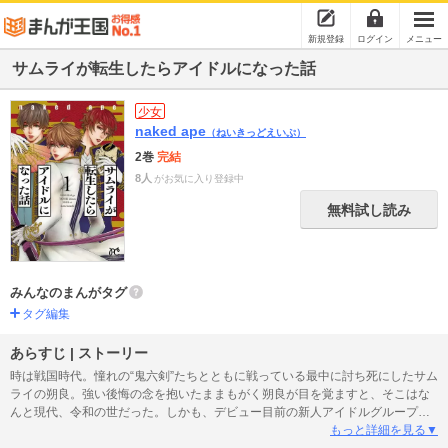
新規登録
ログイン
メニュー
サムライが転生したらアイドルになった話
少女
naked ape
（ねいきっどえいぷ）
2巻
完結
8人
がお気に入り登録中
無料試し読み
みんなのまんがタグ
タグ編集
あらすじ | ストーリー
時は戦国時代。憧れの“鬼六剣”たちとともに戦っている最中に討ち死にしたサム
ライの朔良。強い後悔の念を抱いたままもがく朔良が目を覚ますと、そこはな
んと現代、令和の世だった。しかも、デビュー目前の新人アイドルグループ
「SSS7」のメンバーになっていて!? 煌めきと尊さあふれる転生アイドル物語!!
もっと詳細を見る▼