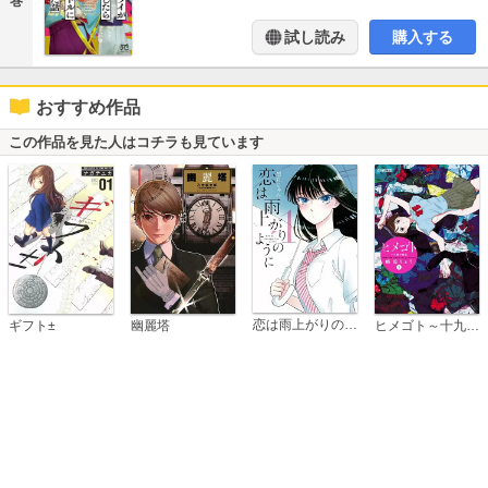
巻
試し読み
購入する
おすすめ作品
この作品を見た人はコチラも見ています
恋は雨上がりのように
ギフト±
幽麗塔
ヒメゴト～十九歳の制服～