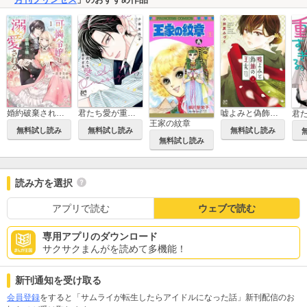
婚約破棄された可憐令嬢は、帝国の公爵騎士様に溺愛される【電子単行本】
君たち愛が重すぎる。
嘘よみと偽飾の王女
王家の紋章
無料試し読み
無料試し読み
無料試し読み
無料試し読み
読み方を選択
アプリで読む
ウェブで読む
専用アプリのダウンロード
サクサクまんがを読めて多機能！
新刊通知を受け取る
会員登録
をすると「サムライが転生したらアイドルになった話」新刊配信のお