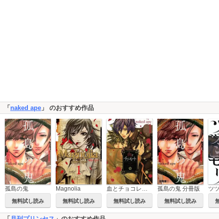
「
naked ape
」 のおすすめ作品
孤島の鬼 分冊版
孤島の鬼
Magnolia
血とチョコレート
無料試し読み
無料試し読み
無料試し読み
無料試し読み
「
月刊プリンセス
」のおすすめ作品