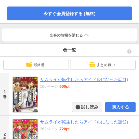
今すぐ会員登録する (無料)
全巻の情報を
閉じる
巻一覧
最終巻
まとめ買い
サムライが転生したらアイドルになった話(1)
166ページ
|
600pt
1
巻
試し読み
購入する
サムライが転生したらアイドルになった話(2)
262ページ
|
720pt
2