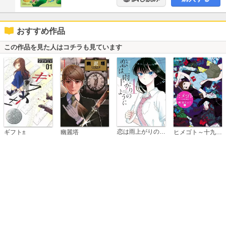
おすすめ作品
この作品を見た人はコチラも見ています
恋は雨上がりのように
ギフト±
幽麗塔
ヒメゴト～十九歳の制服～