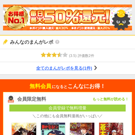
みんなのまんがレポ
(
3.5
)
評価数
2
件
全てのまんがレポを見る(1件)
無料会員
こんなにお得！
になると
会員限定無料
もっと無料が読める！
会員登録で無料増量
＼この他にも会員無料漫画がいっぱい／