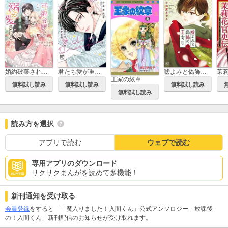
婚約破棄された可憐令嬢は、帝国の公爵騎士様に溺愛される【電子単行本】
君たち愛が重すぎる。
嘘よみと偽飾の王女
王家の紋章
無料試し読み
無料試し読み
無料試し読み
無料試し読み
読み方を選択
アプリで読む
ウェブで読む
専用アプリのダウンロード
サクサクまんがを読めて多機能！
新刊通知を受け取る
会員登録
をすると「「魔入りました！入間くん」公式アンソロジー 放課後
の！入間くん」新刊配信のお知らせが受け取れます。