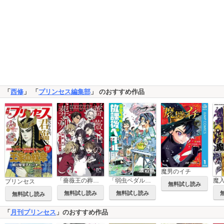
「
西修
」 「
プリンセス編集部
」 のおすすめ作品
魔男のイチ
「薔薇王の葬列」公式ファンブック
「弱虫ペダル」公式アンソロジー 放課後ペダル ハイケイデンス
プリンセス
無料試し読み
無料試し読み
無料試し読み
無料試し読み
「
月刊プリンセス
」のおすすめ作品