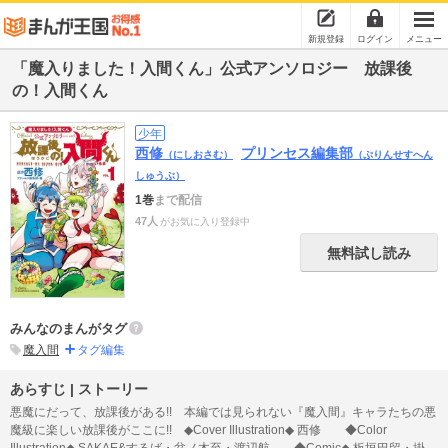
新規登録
ログイン
メニュー
「魔入りました！入間くん」公式アンソロジー 放課後
の！入間くん
少年
西修
プリンセス編集部
（にしおさむ）
（ぷりんせすへん
しゅうぶ）
1巻
まで配信
47人
がお気に入り登録中
無料試し読み
みんなのまんがタグ
魔入間
タグ編集
あらすじ | ストーリー
悪魔にだって、放課後がある!! 本編では見られない『魔入間』キャラたちの悪
魔級に楽しい放課後がここに!! ◆Cover Illustration◆ 西修 ◆Color