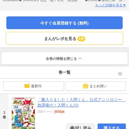
Illustration◆ SAKAE&するば・盆ノ木至・渡辺航 ◆Comic◆ 板垣巴留・掛丸
翔・桜井のりお・迫ミサキ・忍・霜月星良・津田沼篤・凪まゆこ・南郷晃太・
もっと詳細を見る▼
晴智・フクイタクミ・縁山・室長サオリ・よしまつめつ・理央
今すぐ会員登録する (無料)
まんがレポを見る
1件
全巻の情報を
閉じる
巻一覧
最新刊
まとめ買い
「魔入りました！入間くん」公式アンソロジー
放課後の！入間くん(1)
168ページ
|
650pt
1
巻
試し読み
購入する