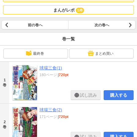
まんがレポ
1件
前の巻へ
次の巻へ
巻一覧
最終巻
まとめ買い
球場三食(1)
180ページ
|
720pt
1
巻
試し読み
購入する
球場三食(2)
171ページ
|
720pt
2
巻
試し読み
購入する