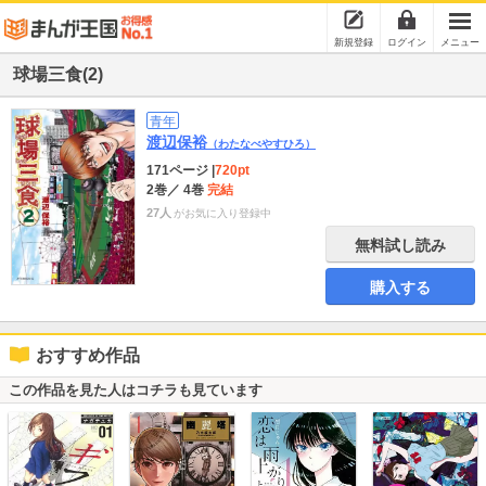
新規登録
ログイン
メニュー
球場三食(2)
青年
渡辺保裕
（わたなべやすひろ）
171ページ
|
720pt
2巻
／ 4巻
完結
27人
がお気に入り登録中
無料試し読み
購入する
おすすめ作品
この作品を見た人はコチラも見ています