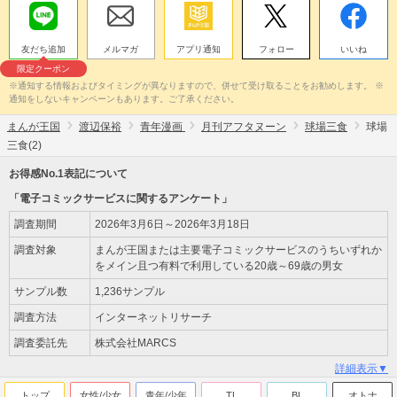
友だち追加
メルマガ
アプリ通知
フォロー
いいね
限定クーポン
※通知する情報およびタイミングが異なりますので、併せて受け取ることをお勧めします。 ※
通知をしないキャンペーンもあります。ご了承ください。
まんが王国
渡辺保裕
青年漫画
月刊アフタヌーン
球場三食
球場
三食(2)
お得感No.1表記について
「電子コミックサービスに関するアンケート」
調査期間
2026年3月6日～2026年3月18日
調査対象
まんが王国または主要電子コミックサービスのうちいずれか
をメイン且つ有料で利用している20歳～69歳の男女
サンプル数
1,236サンプル
調査方法
インターネットリサーチ
調査委託先
株式会社MARCS
詳細表示▼
トップ
女性/少女
青年/少年
TL
BL
オトナ