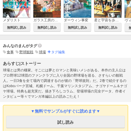
メダリスト
ガラス工房の錬金術師
ダーウィン事変
君と宇宙を歩くために
無料試し読み
無料試し読み
無料試し読み
無料試し読み
みんなのまんがタグ
食事
野球観戦
球場
タグ編集
あらすじ|ストーリー
球場とは男の棲家。そこには夢とロマンと美味いメシがある。本作の主人公は
プロ野球12球団のファンクラブに入り全国の野球場を巡る、さすらいの観戦
人。一日3食を全て場内で調達するのが彼の「野球規則」だ。2巻で紹介するの
はKoboパーク宮城、札幌ドーム、千葉マリンスタジアム、ナゴヤドーム＆ナゴ
ヤ球場。特典も超充実だ。描き下ろしコラム、登場球場の完全データ、作者イ
ンタビュー等々でマンガ本編以上の読みごたえ！
▼無料でサンプルがすぐに読めます▼
試し読み