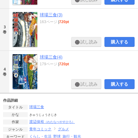
球場三食(3)
163ページ
|
720pt
3
巻
試し読み
購入する
球場三食(4)
179ページ
|
720pt
4
巻
試し読み
購入する
作品詳細
球場三食
タイトル
かな
きゅうじょうさじき
渡辺保裕
作家
（わたなべやすひろ）
青年コミック
グルメ
ジャンル
くらし・生活
野球
旅行・観光
キーワード