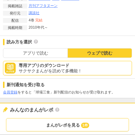
月刊アフタヌーン
掲載雑誌
講談社
発行元
4巻
完結
配信
2010年代～
掲載時期
読み方を選択
アプリで読む
ウェブで読む
専用アプリのダウンロード
サクサクまんがを読めて多機能！
新刊通知を受け取る
会員登録
をすると「球場三食」新刊配信のお知らせが受け取れます。
みんなのまんがレポ
まんがレポを見る
1件