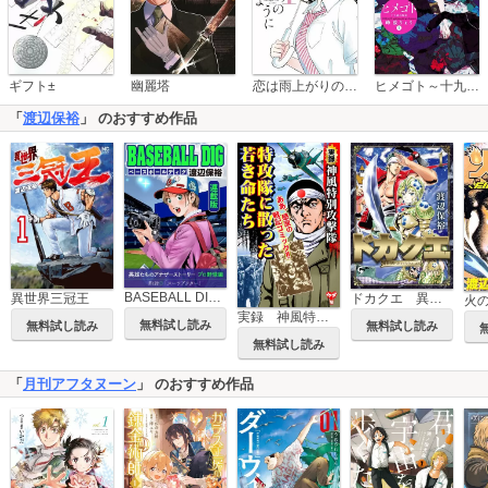
恋は雨上がりのように
ギフト±
幽麗塔
ヒメゴト～十九歳の制服～
「
渡辺保裕
」 のおすすめ作品
BASEBALL DIG＜連載版＞
異世界三冠王
ドカクエ 異世界ドカコッククエスト
火
実録 神風特別攻撃隊 特攻隊に散った若き命たち
無料試し読み
無料試し読み
無料試し読み
無料試し読み
「
月刊アフタヌーン
」 のおすすめ作品