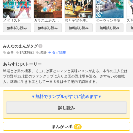
メダリスト
ガラス工房の錬金術師
君と宇宙を歩くために
ダーウィン事変
無料試し読み
無料試し読み
無料試し読み
無料試し読み
みんなのまんがタグ
食事
野球観戦
球場
タグ編集
あらすじ|ストーリー
球場とは男の棲家。そこには夢とロマンと美味いメシがある。本作の主人公は
プロ野球12球団のファンクラブに入り全国の野球場を巡る、さすらいの観戦
人。球道に生きる者として一日３食は全て場内で調達する。
▼無料でサンプルがすぐに読めます▼
試し読み
まんがレポ
1件