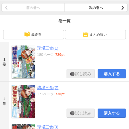
前の巻へ
次の巻へ
巻一覧
最終巻
まとめ買い
球場三食(1)
180ページ
|
720pt
1
巻
試し読み
購入する
球場三食(2)
171ページ
|
720pt
2
巻
試し読み
購入する
球場三食(3)