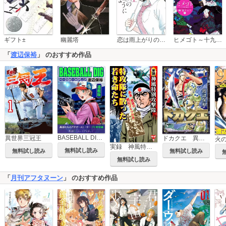
恋は雨上がりのように
ギフト±
幽麗塔
ヒメゴト～十九歳の制服～
「
渡辺保裕
」 のおすすめ作品
BASEBALL DIG＜連載版＞
異世界三冠王
ドカクエ 異世界ドカコッククエスト
火
実録 神風特別攻撃隊 特攻隊に散った若き命たち
無料試し読み
無料試し読み
無料試し読み
無料試し読み
「
月刊アフタヌーン
」 のおすすめ作品