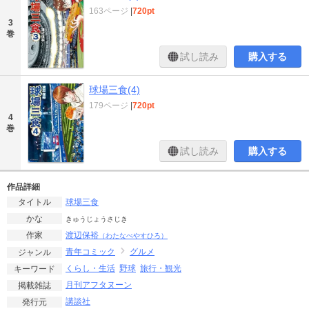
163ページ
|
720pt
3
巻
試し読み
購入する
球場三食(4)
179ページ
|
720pt
4
巻
試し読み
購入する
作品詳細
球場三食
タイトル
かな
きゅうじょうさじき
渡辺保裕
作家
（わたなべやすひろ）
青年コミック
グルメ
ジャンル
くらし・生活
野球
旅行・観光
キーワード
月刊アフタヌーン
掲載雑誌
講談社
発行元