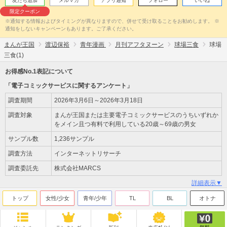
友だち追加
メルマガ
アプリ通知
フォロー
いいね
限定クーポン
※通知する情報およびタイミングが異なりますので、併せて受け取ることをお勧めします。 ※
通知をしないキャンペーンもあります。ご了承ください。
まんが王国
渡辺保裕
青年漫画
月刊アフタヌーン
球場三食
球場
三食(1)
お得感No.1表記について
「電子コミックサービスに関するアンケート」
調査期間
2026年3月6日～2026年3月18日
調査対象
まんが王国または主要電子コミックサービスのうちいずれか
をメイン且つ有料で利用している20歳～69歳の男女
サンプル数
1,236サンプル
調査方法
インターネットリサーチ
調査委託先
株式会社MARCS
詳細表示▼
トップ
女性/少女
青年/少年
TL
BL
オトナ