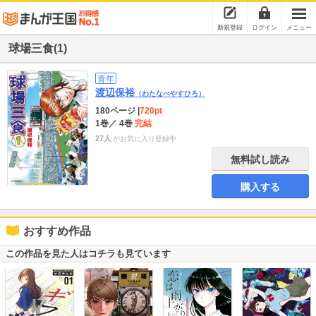
新規登録
ログイン
メニュー
球場三食(1)
青年
渡辺保裕
（わたなべやすひろ）
180ページ
|
720pt
1巻
／ 4巻
完結
27人
がお気に入り登録中
無料試し読み
購入する
おすすめ作品
この作品を見た人はコチラも見ています