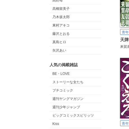
高野苺
高橋留美子
乃木坂太郎
東村アキコ
青年
藤沢とおる
天牌
真島ヒロ
来賀
矢沢あい
人気の掲載雑誌
BE・LOVE
ストーリーな女たち
プチコミック
週刊ヤングマガジン
週刊少年ジャンプ
ビッグコミックスピリッツ
青年
Kiss