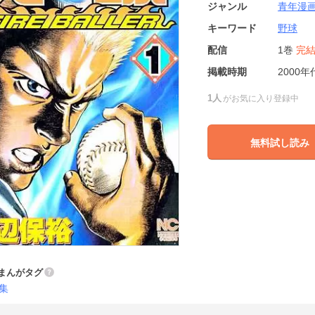
ジャンル
青年漫
キーワード
野球
配信
1巻
完
掲載時期
2000年
1人
がお気に入り登録中
無料試し読み
まんがタグ
集