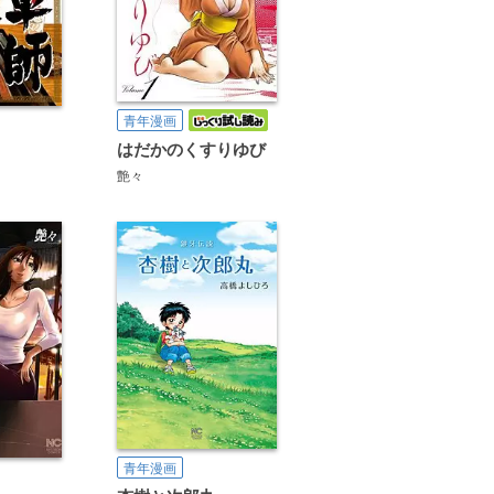
青年漫画
はだかのくすりゆび
艶々
青年漫画