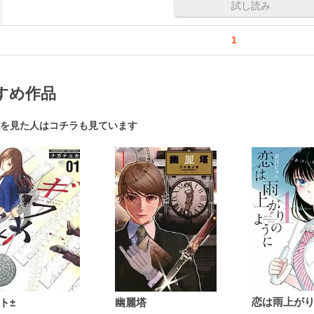
試し読み
1
すめ作品
を見た人はコチラも見ています
ト±
幽麗塔