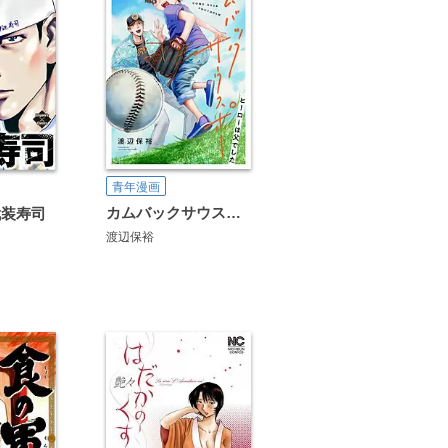
青年漫画
カムバックサウスポー -ヒーローは父でした-
武装寿司
渡辺保裕