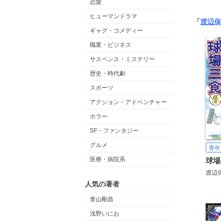
恋愛
ヒューマンドラマ
「
渡辺保
ギャグ・コメディー
職業・ビジネス
サスペンス・ミステリー
歴史・時代劇
スポーツ
アクション・アドベンチャー
ホラー
SF・ファンタジー
グルメ
青年
医療・病院系
球場
渡辺
人気の著者
青山剛昌
浅野いにお