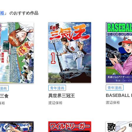
裕
」 のおすすめ作品
青年漫画
青年漫画
漫画
異世界三冠王
三食
渡辺保裕
渡辺保裕
保裕