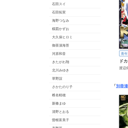
石田スイ
石田拓実
海野つなみ
楳図かずお
大久保ヒロミ
御茶漬海苔
河原和音
青年
きたがわ翔
渡辺
北川みゆき
草野誼
「
別冊漫
さかたのり子
椎名軽穂
新條まゆ
清野とおる
曽根富美子