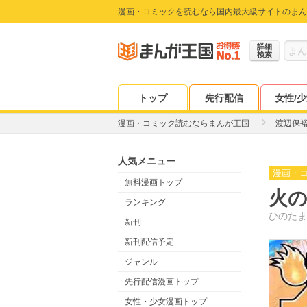
漫画・コミックを読むなら国内最大級サイトのまん
詳細
検索
トップ
先行配信
女性/
漫画・コミック読むならまんが王国
渡辺保
人気メニュー
漫画・
無料漫画トップ
火
ランキング
ひのたま
新刊
新刊配信予定
ジャンル
先行配信漫画トップ
女性・少女漫画トップ