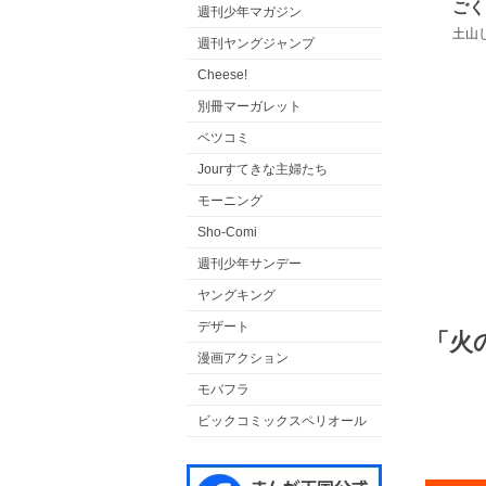
ごく
週刊少年マガジン
土山
週刊ヤングジャンプ
Cheese!
別冊マーガレット
ベツコミ
Jourすてきな主婦たち
モーニング
Sho-Comi
週刊少年サンデー
ヤングキング
デザート
「火
漫画アクション
モバフラ
ビックコミックスペリオール