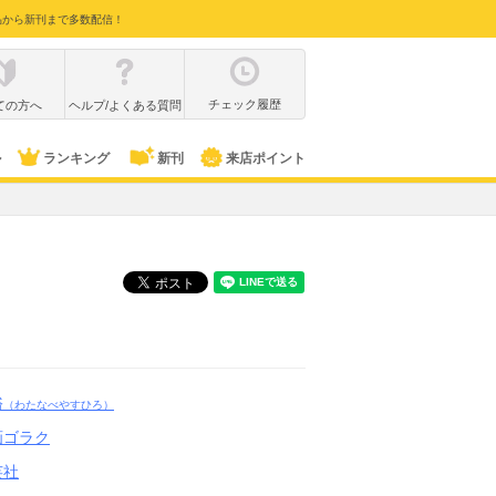
品から新刊まで多数配信！
チェック履歴
ての方へ
ヘルプ/よくある質問
ル
ランキング
新刊
来店ポイント
裕
（わたなべやすひろ）
画ゴラク
芸社