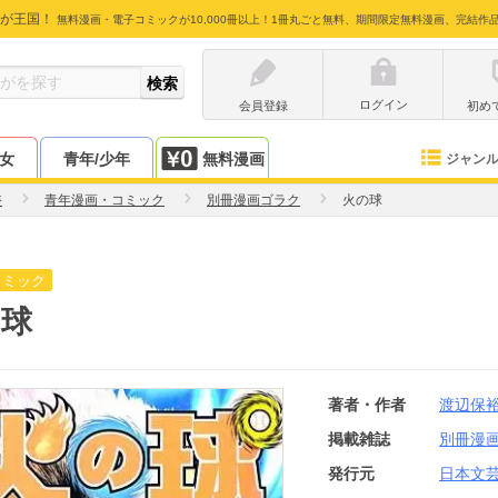
が王国！
無料漫画・電子コミックが10,000冊以上！1冊丸ごと無料、期間限定無料漫画、完結作
ログイン
会員登録
初め
少女
青年/少年
無料漫画
ジャン
裕
青年漫画・コミック
別冊漫画ゴラク
火の球
コミック
の球
著者・作者
渡辺保
掲載雑誌
別冊漫
発行元
日本文