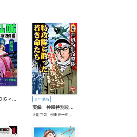
BASEBALL DIG＜連載版＞
青年漫画
実録 神風特別攻撃隊 特攻隊に散った若き命たち
天龍寺弦
柳田東一郎
田中正仁
田辺節雄
渡辺保裕