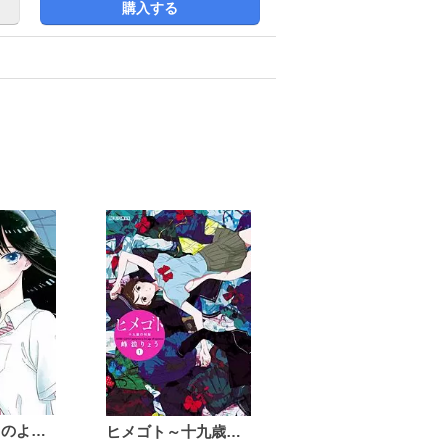
購入する
恋は雨上がりのように
ヒメゴト～十九歳の制服～