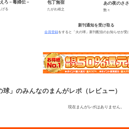
えろ－毒婦伝－
包丁無宿
しげる
たがわ靖之
艶々
新刊通知を受け取る
会員登録
をすると「火の球」新刊配信のお知らせが受
の球」のみんなのまんがレポ（レビュー）
現在まんがレポはありません。