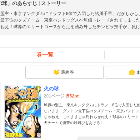
の球」のあらすじ | ストーリー
の盟主・東京キングダムにドラフト8位で入団した鮎川千早。だがしかし
ツ最下位のクズチーム・東京バンドッグスへ無償トレードされてしまっ
せねえ！球界のエリートコースから足を踏み外したチンピラ投手が、負
巻一覧
最終巻
火の球
201ページ |
552pt
球界の盟主・東京キングダムにドラフト8位で入団した
ないまま、ダントツ最下位のクズチーム・東京バンドッ
じゃねえ！このままじゃ終わらせねえ！球界のエリート
犬チームで復讐の雄叫びをあげる！