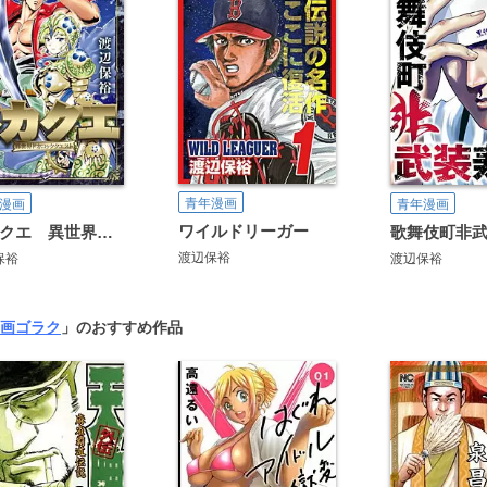
青年漫画
漫画
青年漫画
ワイルドリーガー
ドカクエ 異世界ドカコッククエスト
歌舞伎町非
渡辺保裕
保裕
渡辺保裕
画ゴラク
」のおすすめ作品