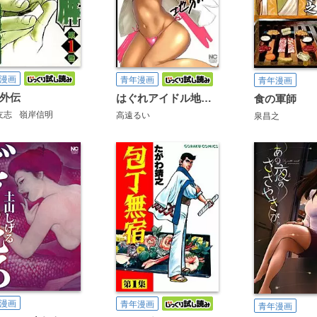
漫画
青年漫画
青年漫画
外伝
はぐれアイドル地獄変
食の軍師
友志
嶺岸信明
高遠るい
泉昌之
漫画
青年漫画
青年漫画