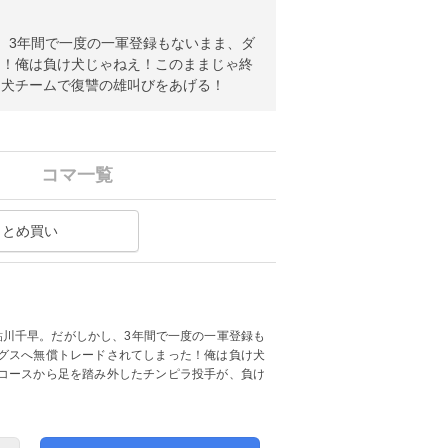
、3年間で一度の一軍登録もないまま、ダ
た！俺は負け犬じゃねえ！このままじゃ終
け犬チームで復讐の雄叫びをあげる！
コマ一覧
まとめ買い
鮎川千早。だがしかし、3年間で一度の一軍登録も
グスへ無償トレードされてしまった！俺は負け犬
コースから足を踏み外したチンピラ投手が、負け