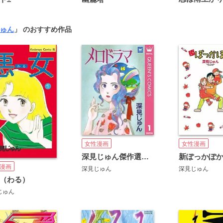
ゅん
」 のおすすめ作品
女性漫画
女性漫画
深見じゅん傑作選「歩む」
新ぽっかぽ
漫画
深見じゅん
深見じゅん
（わる）
じゅん