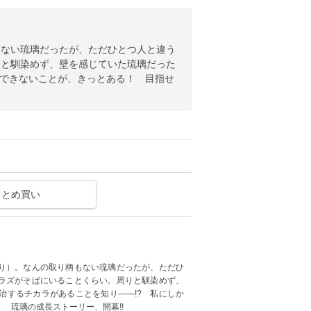
もない琉璃だったが、ただひとつ人と違う
りと馴染めず、壁を感じていた琉璃だった
かできないことが、きっとある！ 目指せ
まとめ買い
り）。なんの取り柄もない琉璃だったが、ただひ
ラズがそばにいることくらい。周りと馴染めず、
治するチカラがあることを知り――!? 私にしか
 琉璃の成長ストーリー、開幕!!