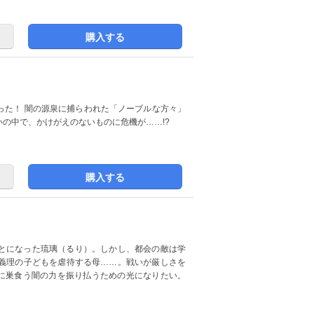
購入する
った！ 闇の源泉に捕らわれた「ノーブルな方々」
の中で、かけがえのないものに危機が……!?
購入する
とになった琉璃（るり）。しかし、都会の敵は学
義理の子どもを虐待する母……。戦いが厳しさを
心に巣食う闇の力を振り払うための光になりたい。