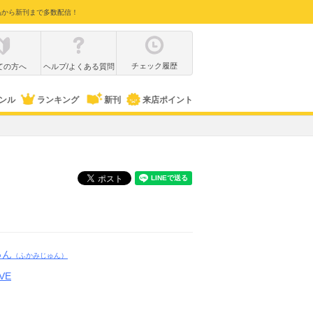
品から新刊まで多数配信！
チェック履歴
ての方へ
ヘルプ/よくある質問
ンル
ランキング
新刊
来店ポイント
ゅん
（ふかみじゅん）
VE