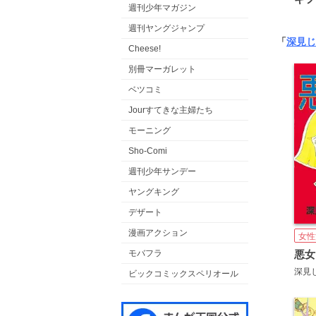
週刊少年マガジン
週刊ヤングジャンプ
「
深見じ
Cheese!
別冊マーガレット
ベツコミ
Jourすてきな主婦たち
モーニング
Sho-Comi
週刊少年サンデー
ヤングキング
デザート
漫画アクション
女性
モバフラ
悪女
深見
ビックコミックスペリオール