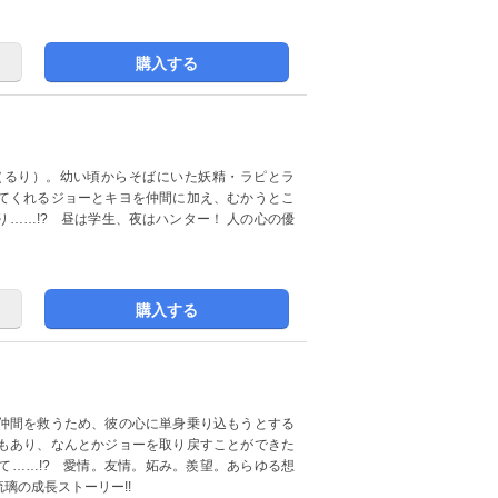
購入する
（るり）。幼い頃からそばにいた妖精・ラピとラ
てくれるジョーとキヨを仲間に加え、むかうとこ
……!? 昼は学生、夜はハンター！ 人の心の優
購入する
仲間を救うため、彼の心に単身乗り込もうとする
もあり、なんとかジョーを取り戻すことができた
て……!? 愛情。友情。妬み。羨望。あらゆる想
璃の成長ストーリー!!