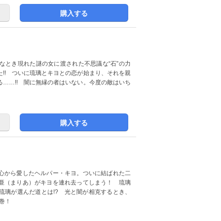
購入する
なとき現れた謎の女に渡された不思議な“石”の力
!! ついに琉璃とキヨとの恋が始まり、それを親
……!! 闇に無縁の者はいない。今度の敵はいち
購入する
心から愛したヘルパー・キヨ。ついに結ばれた二
亜（まりあ）がキヨを連れ去ってしまう！ 琉璃
琉璃が選んだ道とは!? 光と闇が相克するとき、
巻！