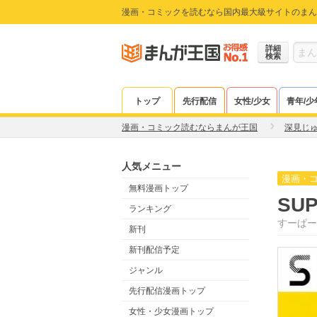
漫画・コミックを読むなら国内最大級サイトのまん
詳細
検索
トップ
先行配信
女性/少女
青年/少
漫画・コミック読むならまんが王国
深見じ
人気メニュー
漫画・
無料漫画トップ
SUP
ランキング
すーぱー
新刊
新刊配信予定
ジャンル
先行配信漫画トップ
女性・少女漫画トップ