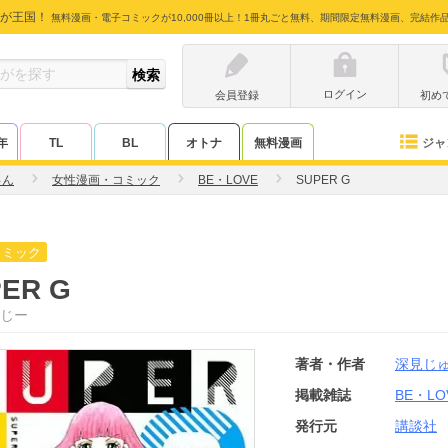
が王国！
無料漫画・電子コミックが10,000冊以上！1冊丸ごと無料、期間限定無料漫画、完結作
ログイン
会員登録
初め
ジャ
年
TL
BL
オトナ
無料漫画
ゅん
女性漫画・コミック
BE・LOVE
SUPER G
コミック
ER G
じー
著者・作者
深見じ
掲載雑誌
BE・LO
発行元
講談社