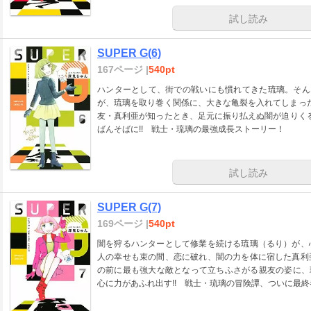
試し読み
SUPER G(6)
167ページ |
540pt
ハンターとして、街での戦いにも慣れてきた琉璃。そん
が、琉璃を取り巻く関係に、大きな亀裂を入れてしまった
友・真利亜が知ったとき、足元に振り払えぬ闇が迫りくる
ばんそばに!! 戦士・琉璃の最強成長ストーリー！
試し読み
SUPER G(7)
169ページ |
540pt
闇を狩るハンターとして修業を続ける琉璃（るり）が、
人の幸せも束の間、恋に破れ、闇の力を体に宿した真利
の前に最も強大な敵となって立ちふさがる親友の姿に、
心に力があふれ出す!! 戦士・琉璃の冒険譚、ついに最終