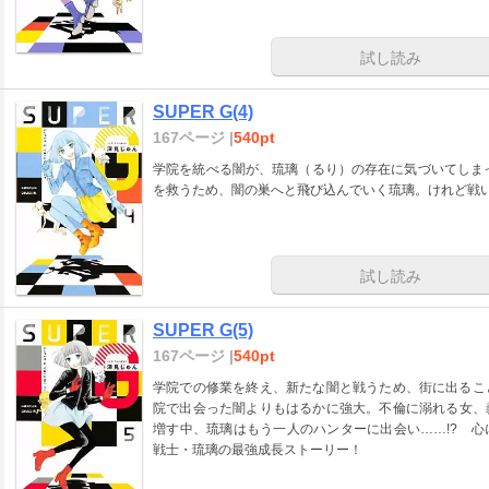
試し読み
SUPER G(4)
167ページ |
540pt
学院を統べる闇が、琉璃（るり）の存在に気づいてしま
を救うため、闇の巣へと飛び込んでいく琉璃。けれど戦い
試し読み
SUPER G(5)
167ページ |
540pt
学院での修業を終え、新たな闇と戦うため、街に出るこ
院で出会った闇よりもはるかに強大。不倫に溺れる女、
増す中、琉璃はもう一人のハンターに出会い……!? 
戦士・琉璃の最強成長ストーリー！