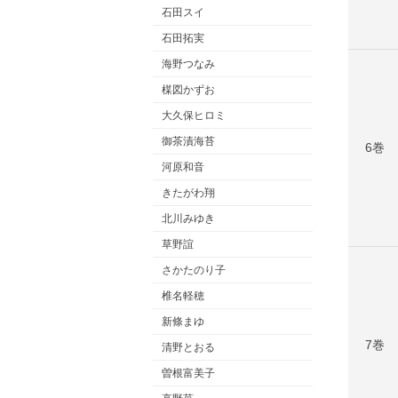
石田スイ
石田拓実
海野つなみ
楳図かずお
大久保ヒロミ
御茶漬海苔
6巻
河原和音
きたがわ翔
北川みゆき
草野誼
さかたのり子
椎名軽穂
新條まゆ
7巻
清野とおる
曽根富美子