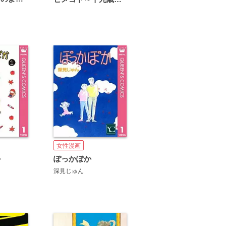
女性漫画
か
ぽっかぽか
深見じゅん