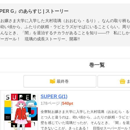
PER G」のあらすじ | ストーリー
制お嬢さま大学に入学した大村琉璃（おおむら・るり）。なんの取り柄
、幼い頃から、ふたりの妖精・ラピとラズがそばにいることくらい。周
そんなとき、「闇」を退治するチカラがあることを知り――!? 私にし
ーガール！ 琉璃の成長ストーリー、開幕!!
巻一覧
最終巻
SUPER G(1)
178ページ |
540pt
全寮制お嬢さま大学に入学した大村琉璃（おおむら・る
とつ人と違うのは、幼い頃から、ふたりの妖精・ラピと
壁を感じていた琉璃だったが、そんなとき、「闇」を退
できないことが、きっとある！ 目指せスーパーガール！