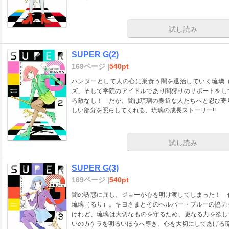
試し読み
SUPER G(2)
169ページ |
540pt
ハンターとして人の心に巣食う闇を退治していく琉璃
ズ、そして学院のアイドルであり闇狩りのサポートをし
ろ敵なし！ だが、闇は琉璃の身近な人たちへと忍び寄り
しい部分を照らしてくれる、琉璃の成長ストーリー!!
試し読み
SUPER G(3)
169ページ |
540pt
闇の誘惑に屈し、ジョーが心を明け渡してしまった！ 
琉璃（るり）。キヨさまとそのヘルパー・ブルーの協力
けれど、琉璃は大切なものを守るため、更なる力を欲し
いのカケラを明るいほうへ導き、心を大切にしてあげる琉