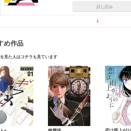
試し読み
1
すめ作品
を見た人はコチラも見ています
ト±
幽麗塔