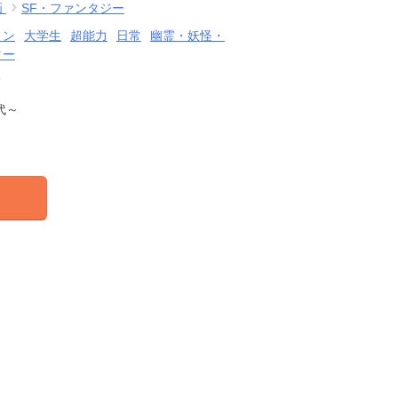
画
SF・ファンタジー
ョン
大学生
超能力
日常
幽霊・妖怪・
ター
結
代～