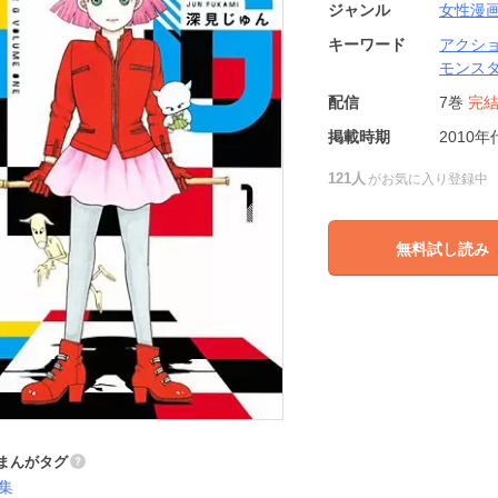
ジャンル
女性漫
キーワード
アクシ
モンス
配信
7巻
完
掲載時期
2010年
121人
がお気に入り登録中
無料試し読み
まんがタグ
集