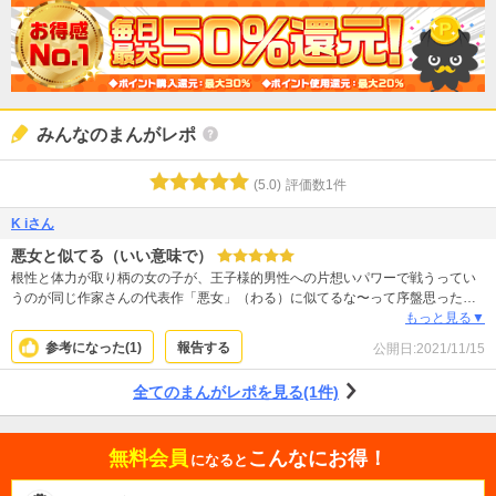
みんなのまんがレポ
(
5.0
)
評価数
1
件
K iさん
悪女と似てる（いい意味で）
根性と体力が取り柄の女の子が、王子様的男性への片想いパワーで戦うってい
うのが同じ作家さんの代表作「悪女」（わる）に似てるな〜って序盤思ったけ
ど、こちらの方が主人公が特殊能力を持っている分よりファンタジックです
もっと見る▼
ね。ミステリー的要素も？ 半分ぐらいまで読みましたが、主人公は誰と幸せに
参考になった(
1
)
報告する
公開日:
2021/11/15
なるのかな？（とてもいい子なので幸せになって欲しいです）
全てのまんがレポを見る(1件)
無料会員
こんなにお得！
になると