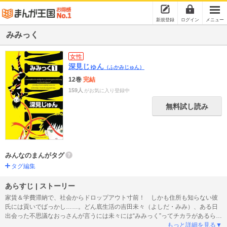
新規登録
ログイン
メニュー
みみっく
女性
深見じゅん
（ふかみじゅん）
12巻
完結
159人
がお気に入り登録中
無料試し読み
みんなのまんがタグ
タグ編集
あらすじ | ストーリー
家賃＆学費滞納で、社会からドロップアウト寸前！ しかも住所も知らない彼
氏には貢いでばっかし……。どん底生活の吉田未々（よしだ・みみ）、ある日
出会った不思議なおっさんが言うには未々には“みみっく”ってチカラがあるらし
い。それってなんなの!? 食べられんの!? 過酷なこの世界を生きてく術になる
もっと詳細を見る▼