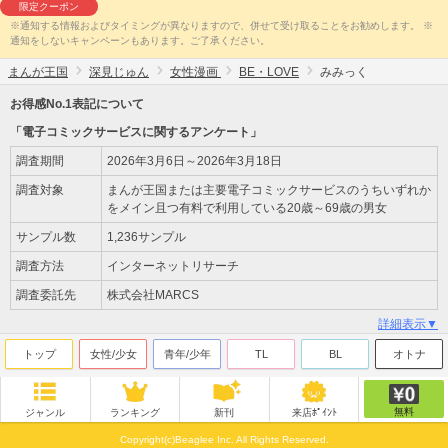
限定クーポン
※通知する情報およびタイミングが異なりますので、併せて受け取ることをお勧めします。 ※
通知をしないキャンペーンもあります。ご了承ください。
まんが王国
深見じゅん
女性漫画
BE・LOVE
みみっく
お得感No.1表記について
「電子コミックサービスに関するアンケート」
調査期間
2026年3月6日～2026年3月18日
調査対象
まんが王国または主要電子コミックサービスのうちいずれか
をメイン且つ有料で利用している20歳～69歳の男女
サンプル数
1,236サンプル
調査方法
インターネットリサーチ
調査委託先
株式会社MARCS
詳細表示▼
トップ
女性/少女
青年/少年
TL
BL
オトナ
無料
ジャンル
ランキング
新刊
来店ﾎﾟｲﾝﾄ
Copyright(c)Beaglee Inc. All Rights Reserved.