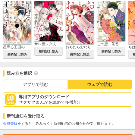
サレ妻シタ夫の恋人たち
この恋、茶番につき!?
星降る王国のニナ
おちたらおわり
ち
無料試し読み
無料試し読み
無料試し読み
無料試し読み
読み方を選択
アプリで読む
ウェブで読む
専用アプリのダウンロード
サクサクまんがを読めて多機能！
新刊通知を受け取る
会員登録
をすると「みみっく」新刊配信のお知らせが受け取れます。