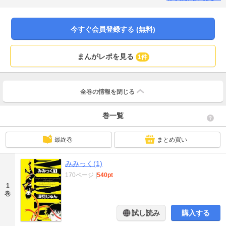
っての!? たったひとつの武器を手に、この世界を走れ未々!!
今すぐ会員登録する (無料)
まんがレポを見る
1件
全巻の情報を
閉じる
巻一覧
最終巻
まとめ買い
みみっく(1)
170ページ
|
540pt
1
巻
試し読み
購入する