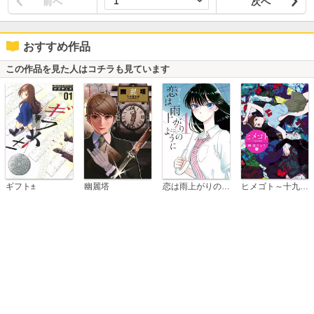
前へ
次へ
おすすめ作品
この作品を見た人はコチラも見ています
恋は雨上がりのように
ギフト±
幽麗塔
ヒメゴト～十九歳の制服～