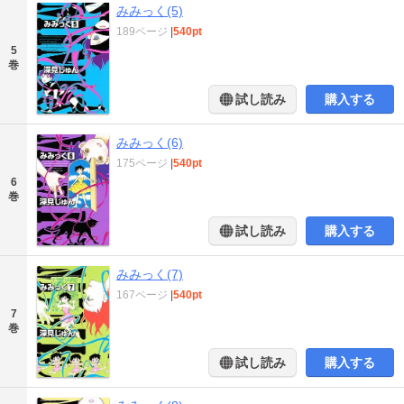
みみっく(5)
189ページ
|
540pt
5
巻
試し読み
購入する
みみっく(6)
175ページ
|
540pt
6
巻
試し読み
購入する
みみっく(7)
167ページ
|
540pt
7
巻
試し読み
購入する