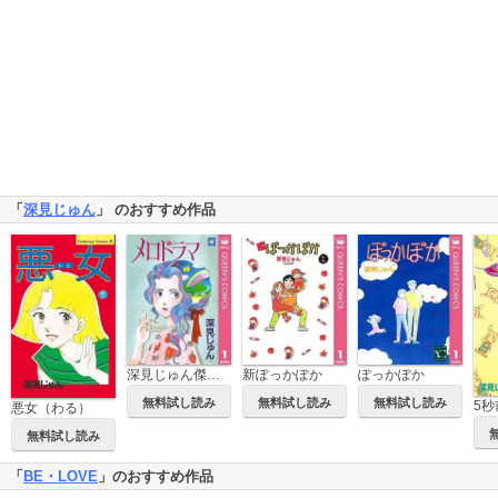
「
深見じゅん
」 のおすすめ作品
深見じゅん傑作選「歩む」
新ぽっかぽか
ぽっかぽか
無料試し読み
無料試し読み
無料試し読み
5秒
悪女（わる）
無料試し読み
「
BE・LOVE
」のおすすめ作品