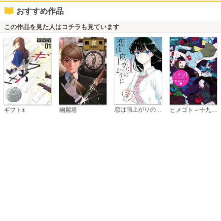
おすすめ作品
この作品を見た人はコチラも見ています
恋は雨上がりのように
ギフト±
幽麗塔
ヒメゴト～十九歳の制服～