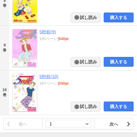
8
巻
試し読み
購入する
5秒前(9)
195ページ
|
540pt
9
巻
試し読み
購入する
5秒前(10)
187ページ
|
540pt
10
巻
試し読み
購入する
前へ
次へ