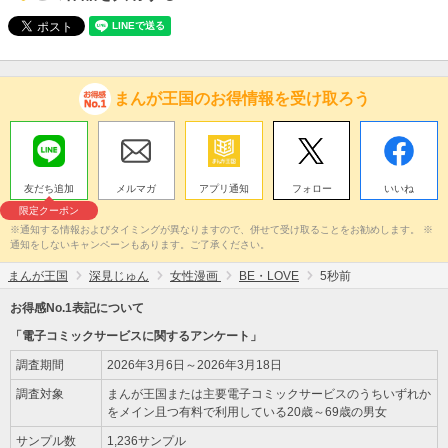
まんが王国のお得情報を受け取ろう
友だち追加
メルマガ
アプリ通知
フォロー
いいね
限定クーポン
※通知する情報およびタイミングが異なりますので、併せて受け取ることをお勧めします。 ※
通知をしないキャンペーンもあります。ご了承ください。
まんが王国
深見じゅん
女性漫画
BE・LOVE
5秒前
お得感No.1表記について
「電子コミックサービスに関するアンケート」
調査期間
2026年3月6日～2026年3月18日
調査対象
まんが王国または主要電子コミックサービスのうちいずれか
をメイン且つ有料で利用している20歳～69歳の男女
サンプル数
1,236サンプル