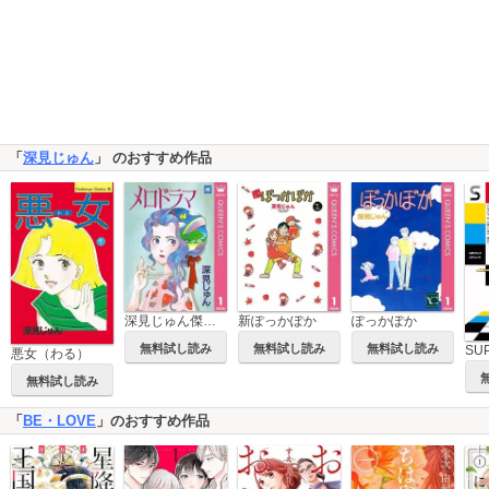
「
深見じゅん
」 のおすすめ作品
深見じゅん傑作選「歩む」
新ぽっかぽか
ぽっかぽか
無料試し読み
無料試し読み
無料試し読み
SU
悪女（わる）
無料試し読み
「
BE・LOVE
」のおすすめ作品