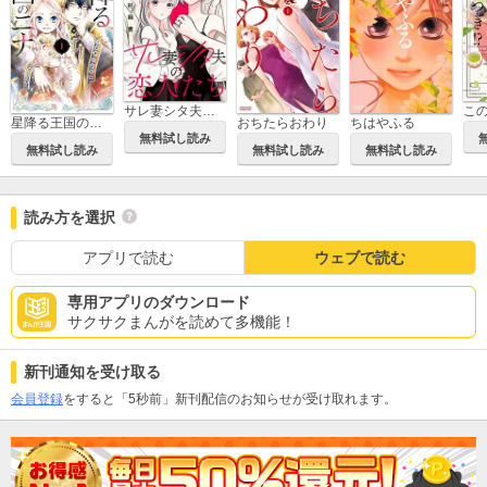
サレ妻シタ夫の恋人たち
星降る王国のニナ
おちたらおわり
ちはやふる
無料試し読み
無料試し読み
無料試し読み
無料試し読み
読み方を選択
アプリで読む
ウェブで読む
専用アプリのダウンロード
サクサクまんがを読めて多機能！
新刊通知を受け取る
会員登録
をすると「5秒前」新刊配信のお知らせが受け取れます。