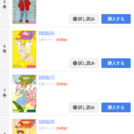
5
巻
試し読み
購入する
5秒前(6)
195ページ
|
540pt
6
巻
試し読み
購入する
5秒前(7)
195ページ
|
540pt
7
巻
試し読み
購入する
5秒前(8)
187ページ
|
540pt