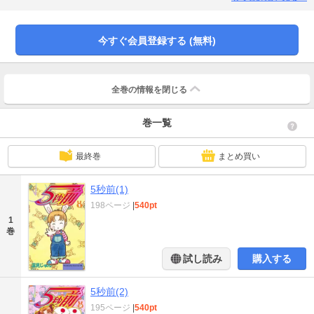
になる。ひょんなことから、うさぎの気持ちを知ったプロデューサーのヤマさ
んは、うさぎを星野の下で働かせることに!?
今すぐ会員登録する (無料)
全巻の情報を
閉じる
巻一覧
最終巻
まとめ買い
5秒前(1)
198ページ
|
540pt
1
巻
試し読み
購入する
5秒前(2)
195ページ
|
540pt