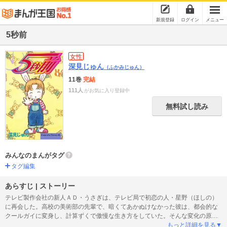
新規登録
ログイン
メニュー
5秒前
女性
深見じゅん
（ふかみじゅん）
11巻
完結
111人
がお気に入り登録中
無料試し読み
みんなのまんがタグ
タグ編集
あらすじ | ストーリー
テレビ製作会社の新人ＡＤ・うさぎは、テレビ局で初恋の人・星野（ほしの）
に再会した。高校の美術部の先輩で、暗くてあかぬけなかった彼は、都会的な
クールガイに変身し、計算ずくで傲慢な生き方をしていた。そんな変化の原因
を知りたいと彼につきまとううち、うさぎは星野への恋心をはっきり知ること
もっと詳細を見る▼