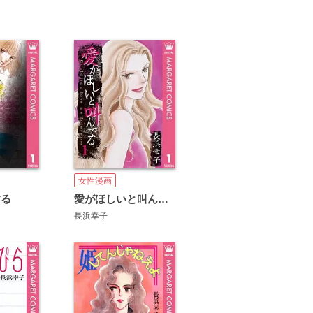
女性漫画
する
愛がほしいと叫んでる
長浜幸子