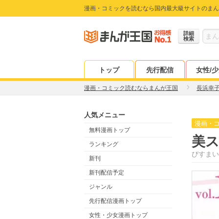
漫画・コミックを読むなら国内最大級サイトのまん
詳細
検索
トップ
先行配信
女性/
漫画・コミック読むならまんが王国
長浜幸
人気メニュー
漫画・
無料漫画トップ
美
ランキング
びすまい
新刊
新刊配信予定
ジャンル
先行配信漫画トップ
女性・少女漫画トップ