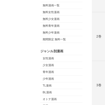
無料漫画一覧
無料女性漫画
無料少女漫画
無料青年漫画
無料少年漫画
2巻
期間限定 無料一覧
ジャンル別漫画
女性漫画
少女漫画
青年漫画
少年漫画
3巻
TL漫画
BL漫画
オトナ漫画