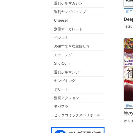
週刊少年マガジン
青年
週刊ヤングジャンプ
Cheese!
Tetsu
別冊マーガレット
ベツコミ
Jourすてきな主婦たち
モーニング
Sho-Comi
週刊少年サンデー
ヤングキング
デザート
漫画アクション
青年
モバフラ
神の
ビックコミックスペリオール
オキ