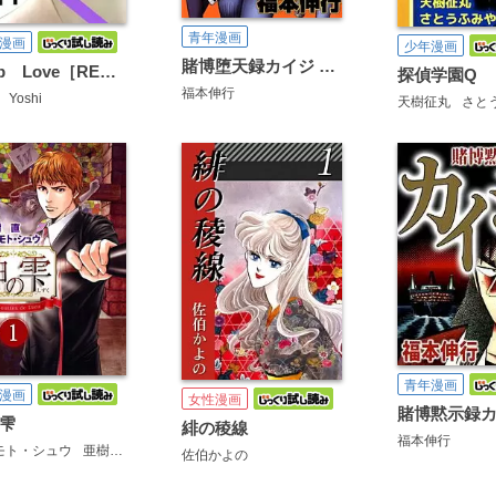
青年漫画
漫画
少年漫画
賭博堕天録カイジ 24億脱出編
Deep Love［REAL]
探偵学園Q
福本伸行
Yoshi
天樹征丸
さと
青年漫画
漫画
女性漫画
賭博黙示録
雫
緋の稜線
福本伸行
モト・シュウ
亜樹直
佐伯かよの