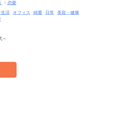
画
恋愛
・生活
オフィス
純愛
日常
美容・健康
愛
結
代～