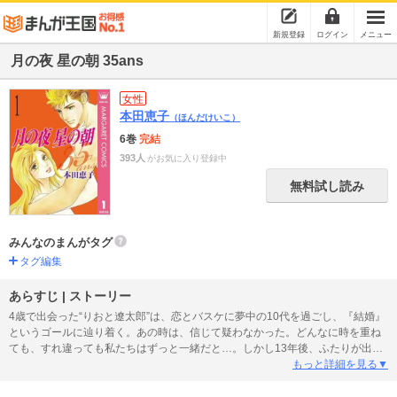
新規登録
ログイン
メニュー
月の夜 星の朝 35ans
女性
本田恵子
（ほんだけいこ）
6巻
完結
393人
がお気に入り登録中
無料試し読み
みんなのまんがタグ
タグ編集
あらすじ | ストーリー
4歳で出会った“りおと遼太郎”は、恋とバスケに夢中の10代を過ごし、『結婚』
というゴールに辿り着く。あの時は、信じて疑わなかった。どんなに時を重ね
ても、すれ違っても私たちはずっと一緒だと…。しかし13年後、ふたりが出し
た答えは―。
もっと詳細を見る▼