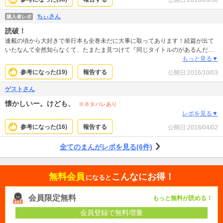
公開日:
2016/09/30
て本当に好きでした。現実的ではないかもしれませんけど、そうだったらいい
なというような、夢のあるマンガです。
ちぃさん
購入者レポ
読破！
連載の頃から大好きで単行本も全巻未だに大事に取ってあります！続篇が出て
いたなんて全然知らなくて、たまたま見つけて『同じタイトルのがあるんだ
～』と試し読み… 『！！！』 一気に全巻読破いたしました… ………泣けた
もっと見る▼
～………！
参考になった(
19
)
報告する
公開日:
2016/10/03
ゲストさん
懐かしいー。けども、
※ネタバレあり
レポを見る▼
参考になった(
16
)
報告する
公開日:
2018/04/02
全てのまんがレポを見る(6件)
無料会員
こんなにお得！
になると
会員限定無料
もっと無料が読める！
会員登録で無料増量