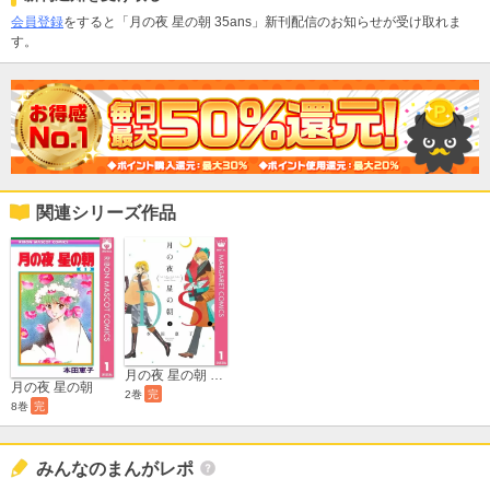
会員登録
をすると「月の夜 星の朝 35ans」新刊配信のお知らせが受け取れま
す。
関連シリーズ作品
月の夜 星の朝 D.S.（ダル・セーニョ）
月の夜 星の朝
2巻
完
8巻
完
みんなのまんがレポ