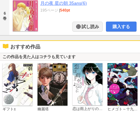
月の夜 星の朝 35ans(6)
195ページ
|
540pt
6
巻
試し読み
購入する
おすすめ作品
この作品を見た人はコチラも見ています
恋は雨上がりのように
ギフト±
幽麗塔
ヒメゴト～十九歳の制服～