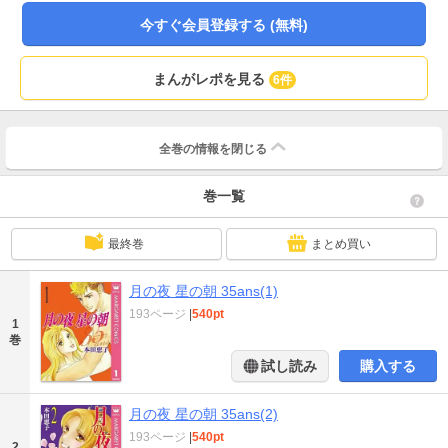
今すぐ会員登録する (無料)
まんがレポを見る
6件
全巻の情報を
閉じる
巻一覧
最終巻
まとめ買い
月の夜 星の朝 35ans(1)
193ページ
|
540pt
1
巻
試し読み
購入する
月の夜 星の朝 35ans(2)
193ページ
|
540pt
2