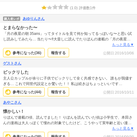
(
1.0
)
評価数
1
件
あゆりんさん
購入者レポ
とまらなかった〜
「月の夜星の朝 35ans」ってタイトルを見て何か知ってるっぽいな〜と思い試
し読みしてみたら… 当たり〜‼︎大昔しに読んでたりぼんの連載の「月の夜星の
朝」の大人になったバージョンで読めば読むほど止まらなくなり、イッキに読
もっと見る▼
んじゃいました。 内容も大人になり、現実ではあり得ないような内容でもスト
参考になった(
36
)
報告する
公開日:
2016/10/06
ンと入ってきて、大人の恋愛物語なのにどこかキュンキュンするところもあり
ました。また、主人公の恋愛だけじゃなく主人公を取り巻く人たちの恋愛物語
ゲストさん
もあり、読み応え十分です。 最近、昔のまんがのその後…バージョンが出てき
ビックリした
てますが、私たち世代は懐かしく感じてついつい読んでしまうのかもしれない
ですね。
主人公カップルが余りに子供でビックリして全く共感できない。 誰もが我儘す
ぎる… これで同世代設定とか驚いた！！ 私は続きはちょっといいです…
参考になった(
44
)
報告する
公開日:
2016/10/11
あやこさん
懐かしい！
りぼんで連載の頃、読んでました！ りぼんを読んでいた頃は小学生で、本田さ
んの漫画は大人っぽくて憧れの対象でしたけど、こうやって実年齢と近い漫画
を再び描いてくれるのは嬉しいですね！ 絵のタッチもさほど変わっていなく
もっと見る▼
て、嬉しかったです！ 続きが読みたいなー！ この頃のマンガは一途な話が多く
参考になった(
38
)
報告する