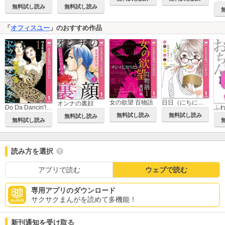
無料試し読み
無料試し読み
「
オフィスユー
」のおすすめ作品
女の欲望 百物語
日日（にちにち）べんとう
オンナの裏顔
Do Da Dancin'! ヴェネチア国際編
ふ
無料試し読み
無料試し読み
無料試し読み
無料試し読み
読み方を選択
アプリで読む
ウェブで読む
専用アプリのダウンロード
サクサクまんがを読めて多機能！
新刊通知を受け取る