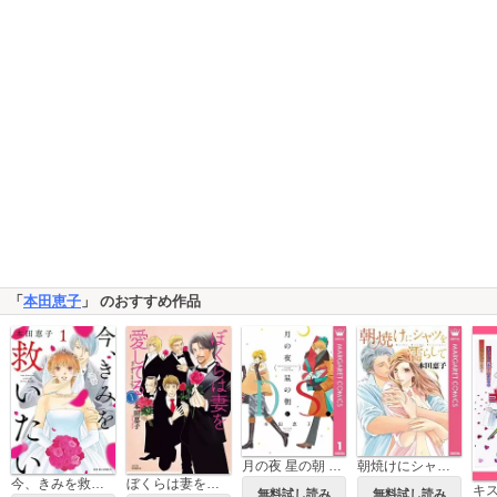
「
本田恵子
」 のおすすめ作品
月の夜 星の朝 D.S.（ダル・セーニョ）
朝焼けにシャツを濡らして
今、きみを救いたい
ぼくらは妻を愛してる
無料試し読み
無料試し読み