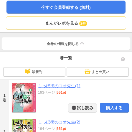
今すぐ会員登録する (無料)
まんがレポを見る
2件
全巻の情報を
閉じる
巻一覧
最新刊
まとめ買い
しっぽ街のコオ先生(1)
193ページ
|
551pt
1
巻
試し読み
購入する
しっぽ街のコオ先生(2)
194ページ
|
551pt
2