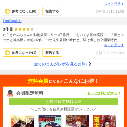
ないと思いつついたら良いなあと（笑）この漫画を読む前にMF動物病院日誌、
もっと見る▼
僕としっぽと神楽坂を読むと良いと思います。もちろん、これだけでも充分で
参考になった(
8
)
報告する
公開日:
2019/12/09
すけど。 涙あり笑いあり、時に怒りながら胸が苦しくもなりますがみなさんに
読んでもらいたいシリーズです。
FunFunさん
3作目
たらさわみちさんの動物病院シリーズ3作目。「おいでよ動物病院！」「僕とシ
ッポと神楽坂」が前の2作。コオ先生見習い時代と、駆け出し独立開業時代。 3
作目の本作は、開業した動物病院のスタッフも揃い(イケメン獣医3人)、ライバ
もっと見る▼
ルの女性獣医も登場と良くも悪くもコオ先生が獣医として安定し、周りのオム
参考になった(
1
)
報告する
公開日:
2025/09/03
ニバスな話が多めなので。前作、前々作の方が面白かったのが本音。
全てのまんがレポを見る(2件)
無料会員
こんなにお得！
になると
会員限定無料
もっと無料が読める！
会員登録で無料増量
＼この他にも会員無料漫画がいっぱい／