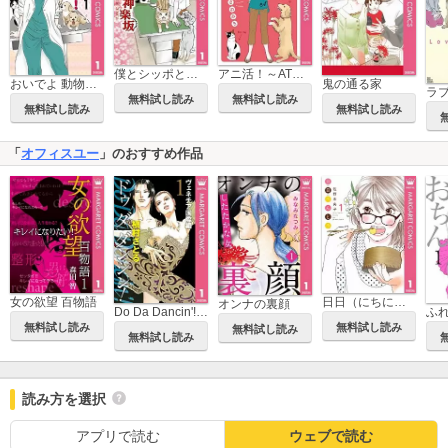
僕とシッポと神楽坂（かぐらざか）
アニ活！～AT（アニマルセラピー）診療室～
おいでよ 動物病院！
鬼の通る家
無料試し読み
無料試し読み
無料試し読み
無料試し読み
「
オフィスユー
」のおすすめ作品
女の欲望 百物語
日日（にちにち）べんとう
オンナの裏顔
Do Da Dancin'! ヴェネチア国際編
ふ
無料試し読み
無料試し読み
無料試し読み
無料試し読み
読み方を選択
アプリで読む
ウェブで読む