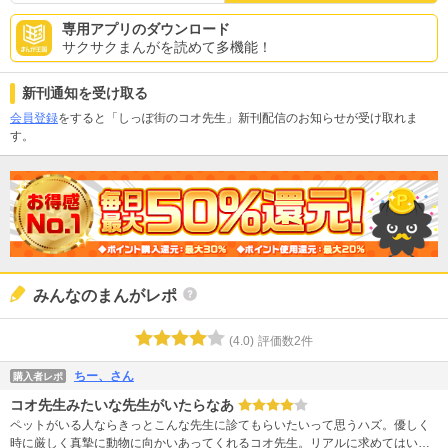
専用アプリのダウンロード
サクサクまんがを読めて多機能！
新刊通知を受け取る
会員登録
をすると「しっぽ街のコオ先生」新刊配信のお知らせが受け取れま
す。
みんなのまんがレポ
(
4.0
)
評価数
2
件
ちー、さん
購入者レポ
コオ先生みたいな先生がいたらなあ
ペットがいる人ならきっとこんな先生に診てもらいたいって思うハズ。優しく
時に厳しく真摯に動物に向かいあってくれるコオ先生。リアルに求めてはいけ