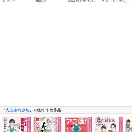
恋は雨上がりのように
ギフト±
幽麗塔
ヒメゴト～十九歳の制服～
「
たらさわみち
」 のおすすめ作品