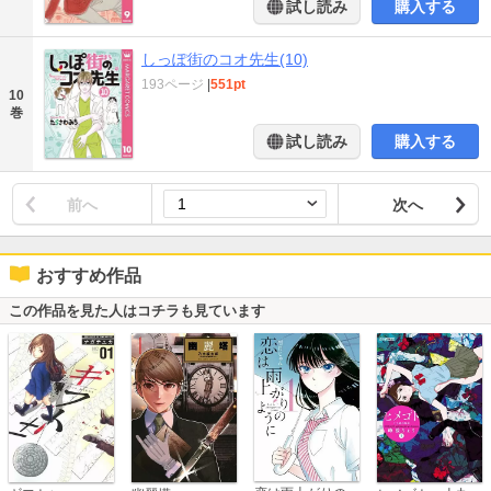
試し読み
購入する
しっぽ街のコオ先生(10)
193ページ
|
551pt
10
巻
試し読み
購入する
前へ
次へ
おすすめ作品
この作品を見た人はコチラも見ています