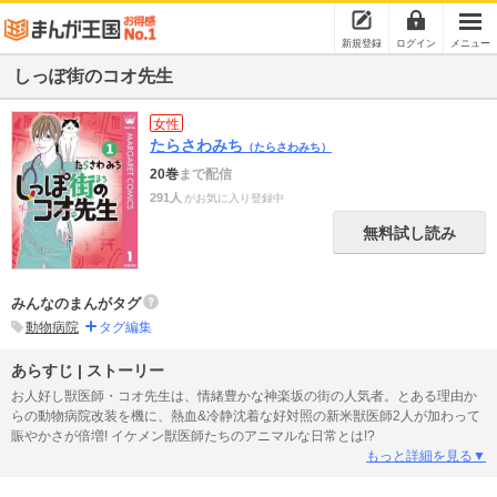
新規登録
ログイン
メニュー
しっぽ街のコオ先生
女性
たらさわみち
（たらさわみち）
20巻
まで配信
291人
がお気に入り登録中
無料試し読み
みんなのまんがタグ
動物病院
タグ編集
あらすじ | ストーリー
お人好し獣医師・コオ先生は、情緒豊かな神楽坂の街の人気者。とある理由か
らの動物病院改装を機に、熱血&冷静沈着な好対照の新米獣医師2人が加わって
賑やかさが倍増! イケメン獣医師たちのアニマルな日常とは!?
もっと詳細を見る▼