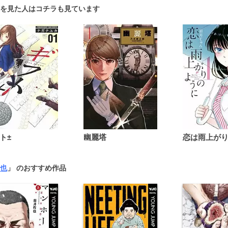
を見た人はコチラも見ています
ト±
幽麗塔
也
」 のおすすめ作品