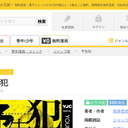
が王国！
無料漫画・電子コミックが10,000冊以上！1冊丸ごと無料、期間限定無料漫画、完結作
ログイン
会員登録
初め
少女
青年/少年
無料漫画
ジャン
也
青年漫画・コミック
ジャンプ改
予告犯
コミック
犯
ん
ドラマ化
映画化
著者・作者
筒井哲
掲載雑誌
ジャン