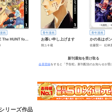
漫画
青年漫画
青年漫画
H・E The HUNT for ENERGY
お慕い申し上げます
i
朔ユキ蔵
佐藤賢一
紅林
新刊通知を受け取る
会員登録
をすると「予告犯」新刊配信のお知らせが受
シリーズ作品