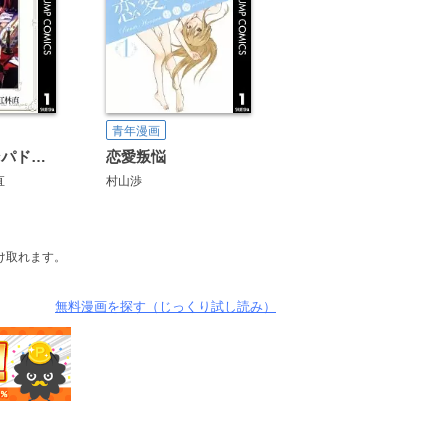
青年漫画
かの名はポンパドール
恋愛叛悩
直
村山渉
け取れます。
無料漫画を探す（じっくり試し読み）