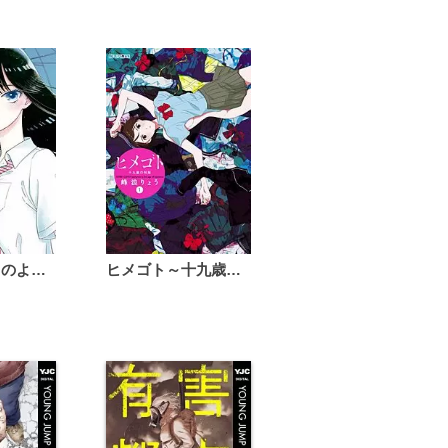
恋は雨上がりのように
ヒメゴト～十九歳の制服～