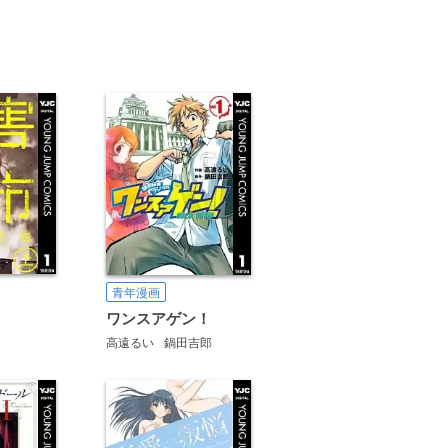
青年漫画
ワンスアゲン！
高遠るい
鍋田吉郎