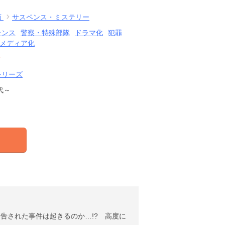
画
サスペンス・ミステリー
レンス
警察・特殊部隊
ドラマ化
犯罪
メディア化
結
シリーズ
代～
告された事件は起きるのか…!? 高度に