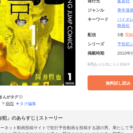
発行元
集英社
ジャンル
青年漫
キーワード
バイオ
映画化
配信
3巻
完
シリーズ
予告犯
掲載時期
2010年
678人
がお気に入り登録中
無料試し読み
まんがタグ
病院
タグ編集
告犯」のあらすじ | ストーリー
ターネット動画投稿サイトで犯行予告動画を投稿する謎の男。果たして予