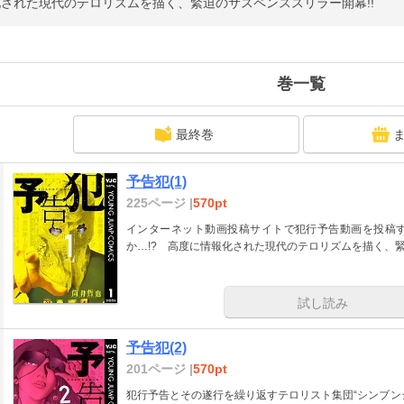
された現代のテロリズムを描く、緊迫のサスペンススリラー開幕!!
巻一覧
最終巻
予告犯(1)
225ページ |
570pt
インターネット動画投稿サイトで犯行予告動画を投稿
か…!? 高度に情報化された現代のテロリズムを描く、緊
試し読み
予告犯(2)
201ページ |
570pt
犯行予告とその遂行を繰り返すテロリスト集団“シンブン