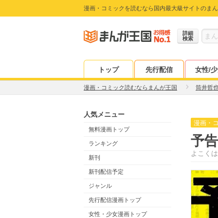
漫画・コミックを読むなら国内最大級サイトのまん
詳細
検索
トップ
先行配信
女性/
漫画・コミック読むならまんが王国
筒井哲
人気メニュー
漫画・
無料漫画トップ
予告
ランキング
よこくは
新刊
新刊配信予定
ジャンル
先行配信漫画トップ
女性・少女漫画トップ