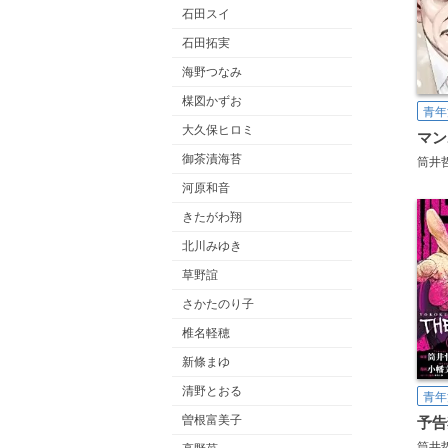
石田スイ
石田拓実
海野つなみ
楳図かずお
青年
大久保ヒロミ
マン
御茶漬海苔
筒井
河原和音
きたがわ翔
北川みゆき
草野誼
さかたのり子
椎名軽穂
新條まゆ
清野とおる
青年
曽根富美子
筒井