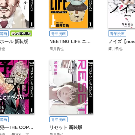
漫画
青年漫画
青年漫画
ホール 新装版
NEETING LIFE ニーティング・ライフ
ノイズ【noi
哲也
筒井哲也
筒井哲也
漫画
青年漫画
予告犯―THE COPYCAT―
リセット 新装版
哲也
小幡文生
宝生仁海
筒井哲也