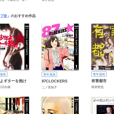
プ改
」のおすすめ作品
漫画
青年漫画
青年漫画
よギターを抱け
有害都市
87CLOCKERS
川日出雄
筒井哲也
二ノ宮知子