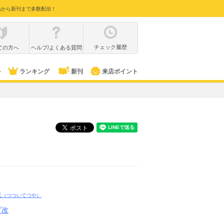
品から新刊まで多数配信！
チェック履歴
ての方へ
ヘルプ/よくある質問
ル
ランキング
新刊
来店ポイント
也
（つついてつや）
プ改