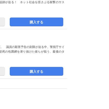
追跡が迫る！ ネット社会を揺さぶる衝撃のサス
購入する
”。 議員の殺害予告の刻限が迫る中、警視庁サイ
必死の包囲網を潜り抜けた彼らが狙う、最後のタ
購入する