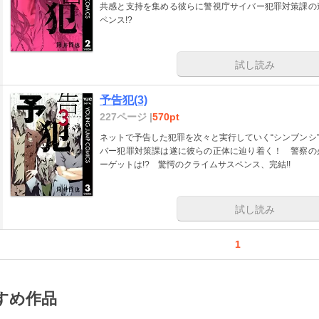
共感と支持を集める彼らに警視庁サイバー犯罪対策課の
ペンス!?
試し読み
予告犯(3)
227ページ |
570pt
ネットで予告した犯罪を次々と実行していく“シンブンシ
バー犯罪対策課は遂に彼らの正体に辿り着く！ 警察の
ーゲットは!? 驚愕のクライムサスペンス、完結!!
試し読み
1
すめ作品