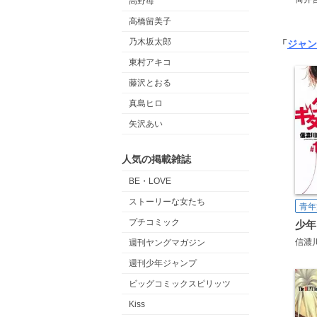
高野苺
高橋留美子
乃木坂太郎
「
ジャン
東村アキコ
藤沢とおる
真島ヒロ
矢沢あい
人気の掲載雑誌
BE・LOVE
ストーリーな女たち
青年
プチコミック
少年
信濃
週刊ヤングマガジン
週刊少年ジャンプ
ビッグコミックスピリッツ
Kiss