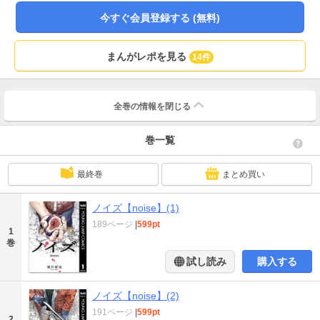
今すぐ会員登録する (無料)
まんがレポを見る
14件
全巻の情報を
閉じる
巻一覧
最終巻
まとめ買い
ノイズ【noise】(1)
189ページ
|
599pt
1
巻
試し読み
購入する
ノイズ【noise】(2)
191ページ
|
599pt
2