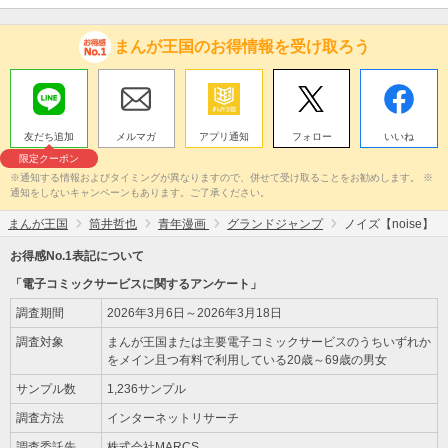
まんが王国のお得情報を受け取ろう
友だち追加
メルマガ
アプリ通知
フォロー
いいね
限定クーポン
※通知する情報およびタイミングが異なりますので、併せて受け取ることをお勧めします。 ※
通知をしないキャンペーンもあります。ご了承ください。
まんが王国
筒井哲也
青年漫画
グランドジャンプ
ノイズ【noise】
お得感No.1表記について
「電子コミックサービスに関するアンケート」
調査期間
2026年3月6日～2026年3月18日
調査対象
まんが王国または主要電子コミックサービスのうちいずれか
をメイン且つ有料で利用している20歳～69歳の男女
サンプル数
1,236サンプル
調査方法
インターネットリサーチ
調査委託先
株式会社MARCS