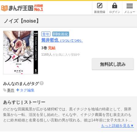
新規登録
ログイン
メニュー
ノイズ【noise】
青年
映画化
筒井哲也
（つついてつや）
3巻
完結
1169人
がお気に入り登録中
無料試し読み
みんなのまんがタグ
事件
タグ編集
あらすじ | ストーリー
のどかな田園風景が広がる猪狩町では、黒イチジクを地域の特産として、限界
集落から一転、活況を呈し始めた。そんな中、イチジク農園を営む泉圭太のも
とに鈴木睦雄と名乗る怪しい言動の男が現れる。彼は14年前に女子大生ストー
カー殺人を犯した元受刑者だった。平穏な地域社会に投げ込まれた異物が生ん
もっと詳細を見る▼
だ小さな波紋（ノイズ）が、徐々に広がっていく――…!!