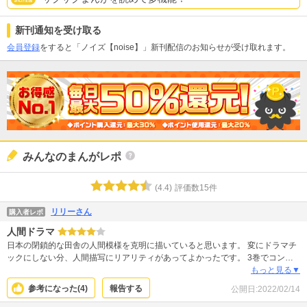
新刊通知を受け取る
会員登録
をすると「ノイズ【noise】」新刊配信のお知らせが受け取れます。
みんなのまんがレポ
(
4.4
)
評価数
15
件
リリーさん
購入者レポ
人間ドラマ
日本の閉鎖的な田舎の人間模様を克明に描いていると思います。 変にドラマチ
ックにしない分、人間描写にリアリティがあってよかったです。 3巻でコンパ
クトだからこそ無駄がない良さもありつつ…もう2〜3巻くらい増やして、さら
もっと見る▼
に繊細で細やかな人間描写を見てみたい気もし、星4つにしました。 でもダラ
参考になった(
4
)
報告する
公開日:
2022/02/14
ダラしてしまってガッカリするよりはこの無駄のない感じもいいし、これはこ
れで大好きです！