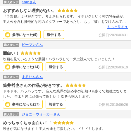
aranさん
購入者レポ
おすすめしない理由がない。
『予告犯』より好きです。考えさせられます。 イチジクという村の特産品が、
主人公を含む排他的な村のメタファーであったり、もし『彼』を受け入れてい
たとしても同じくらいの悲劇は起きていたのだろうなとか、かといって主人公
もっと見る▼
と『彼』の差はどれほどあるのかとか。 『予告犯』ほどの派手さはないけど映
参考になった(
9
)
報告する
公開日:
2020/03/31
画化してほしいくらいの読みごたえです。
ピーマンさん
購入者レポ
面白い！
映画を見ているような展開！ハラハラして一気に読んでしまいました！
参考になった(
14
)
報告する
公開日:
2020/03/19
まるりんさん
購入者レポ
筒井哲也さんの作品が好きです。
ドキドキ、ハラハラです。 色んな業界の決め事の初知りも多くて勉強になりま
した。 圭太と純に頑張って欲しい！ 次巻も購入します。
参考になった(
17
)
報告する
公開日:
2018/06/26
ジョニーウォーカーさん
購入者レポ
めっちゃくちゃ面白い！！
続きが気になります！ 主人公達を応援したい。ドキドキします。