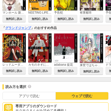
マンホール 新装版
NEETING LIFE ニーティング・ライフ
有害都市
予告犯
無料試し読み
無料試し読み
無料試し読み
無料試し読み
「
グランドジャンプ
」のおすすめ作品
レッドムーダン～皇帝に成り上がった女～
カモのネギには毒がある 加茂教授の人間経済学講義
adabana 徒花
ド
来世ではちゃんとします
無料試し読み
無料試し読み
無料試し読み
無料試し読み
読み方を選択
アプリで読む
ウェブで読む
専用アプリのダウンロード
サクサクまんがを読めて多機能！