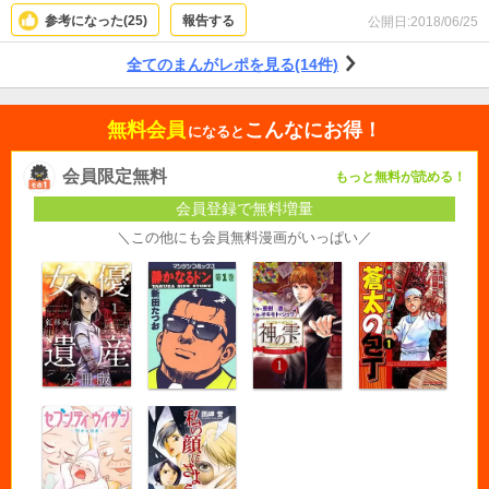
参考になった(
25
)
報告する
公開日:
2018/06/25
全てのまんがレポを見る(14件)
無料会員
こんなにお得！
になると
会員限定無料
もっと無料が読める！
会員登録で無料増量
＼この他にも会員無料漫画がいっぱい／