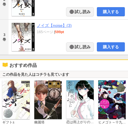
巻
試し読み
購入する
ノイズ【noise】(3)
165ページ
|
599pt
3
巻
試し読み
購入する
おすすめ作品
この作品を見た人はコチラも見ています
恋は雨上がりのように
ギフト±
幽麗塔
ヒメゴト～十九歳の制服～