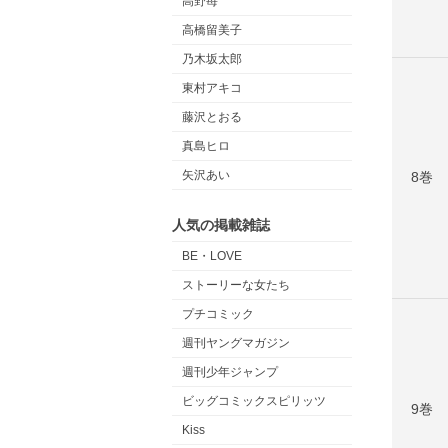
高野苺
高橋留美子
乃木坂太郎
東村アキコ
藤沢とおる
真島ヒロ
矢沢あい
8巻
人気の掲載雑誌
BE・LOVE
ストーリーな女たち
プチコミック
週刊ヤングマガジン
週刊少年ジャンプ
ビッグコミックスピリッツ
9巻
Kiss