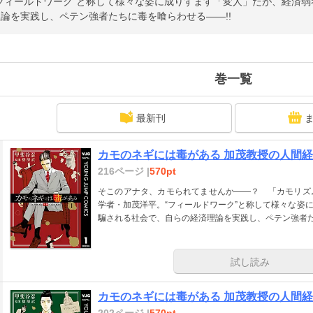
フィールドワーク”と称して様々な姿に成りすます「変人」だが、経済
論を実践し、ペテン強者たちに毒を喰らわせる――!!
巻一覧
最新刊
カモのネギには毒がある 加茂教授の人間経済
216ページ |
570pt
そこのアナタ、カモられてませんか――？ 「カモリズ
学者・加茂洋平。“フィールドワーク”と称して様々な姿
騙される社会で、自らの経済理論を実践し、ペテン強者た
試し読み
カモのネギには毒がある 加茂教授の人間経済
202ページ |
570pt