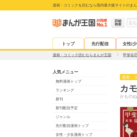
漫画・コミックを読むなら国内最大級サイトのまん
詳細
検索
トップ
先行配信
女性/
漫画・コミック読むならまんが王国
甲斐谷
人気メニュー
漫画・
無料漫画トップ
カモ
ランキング
かものね
新刊
新刊配信予定
ジャンル
先行配信漫画トップ
女性・少女漫画トップ