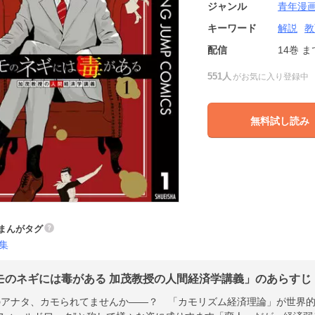
ジャンル
青年漫
キーワード
解説
教
配信
14巻
ま
551人
がお気に入り登録中
無料試し読み
まんがタグ
集
モのネギには毒がある 加茂教授の人間経済学講義」のあらすじ |
のアナタ、カモられてませんか――？ 「カモリズム経済理論」が世界