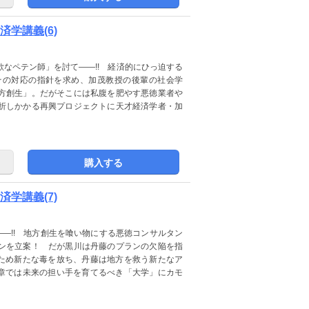
学講義(6)
なペテン師」を討て――!! 経済的にひっ迫する
その対応の指針を求め、加茂教授の後輩の社会学
方創生」。だがそこには私腹を肥やす悪徳業者や
折しかかる再興プロジェクトに天才経済学者・加
購入する
学講義(7)
――!! 地方創生を喰い物にする悪徳コンサルタン
ンを立案！ だが黒川は丹藤のプランの欠陥を指
るため新たな毒を放ち、丹藤は地方を救う新たなア
新章では未来の担い手を育てるべき「大学」にカモ