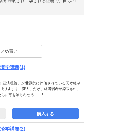
弱者が搾取され、騙される社会で、自らの
まとめ買い
学講義(1)
ム経済理論」が世界的に評価されている天才経済
に成りすます「変人」だが、経済弱者が搾取され、
ちに毒を喰らわせる――!!
購入する
学講義(2)