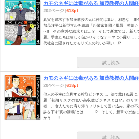
カモのネギには毒がある 加茂教授の人間経済
202ページ |
618pt
真実を追求する加茂教授の元に仲間は集い、邪悪な「集金
加茂洋平は新型マルチ組織「起業家集団／風景」幹部た
へ!! その意外な結末とは…!? そして新章では、新
題。学生たちは珍しく儲かりそうなテーマに小躍り…、
代社会に隠されたカモリズムの匂いが漂い…!?
試し読み
カモのネギには毒がある 加茂教授の人間経済
204ページ |
618pt
他人の不幸に立脚する搾取ビジネス…。法で裁けぬ悪に、
題「初期リスクの低い高収益ビジネスとは!?」のリ
者…。老人たちに寄り添うフリをして囲い込み、家の不
誅を下す“真の講義”とは――…!? そして、新章では
かう――!!
試し読み