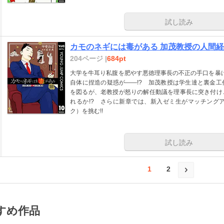
試し読み
カモのネギには毒がある 加茂教授の人間経済
204ページ |
684pt
大学を牛耳り私腹を肥やす悪徳理事長の不正の手口を暴け
自体に捏造の疑惑が――!? 加茂教授は学生達と裏金
を図るが、老教授が怒りの解任動議を理事長に突き付け
れるか!? さらに新章では、新入ゼミ生がマッチング
ク）を挑む!!
試し読み
1
2
すめ作品