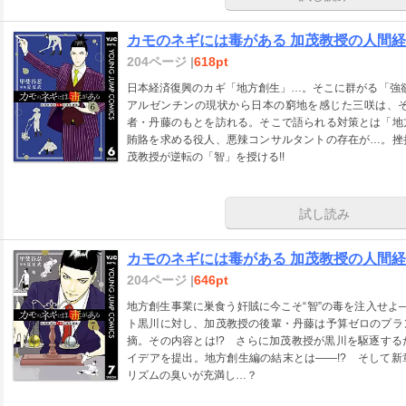
カモのネギには毒がある 加茂教授の人間経済
204ページ |
618pt
日本経済復興のカギ「地方創生」…。そこに群がる「強欲
アルゼンチンの現状から日本の窮地を感じた三咲は、
者・丹藤のもとを訪れる。そこで語られる対策とは「地
賄賂を求める役人、悪辣コンサルタントの存在が…。挫
茂教授が逆転の「智」を授ける!!
試し読み
カモのネギには毒がある 加茂教授の人間経済
204ページ |
646pt
地方創生事業に巣食う奸賊に今こそ“智”の毒を注入せよ
ト黒川に対し、加茂教授の後輩・丹藤は予算ゼロのプラ
摘。その内容とは!? さらに加茂教授が黒川を駆逐す
イデアを提出。地方創生編の結末とは――!? そして
リズムの臭いが充満し…？