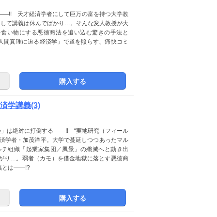
―!! 天才経済学者にして巨万の富を持つ大学教
として講義は休んでばかり…。そんな変人教授が大
を食い物にする悪徳商法を追い込む驚きの手法と
「人間真理に迫る経済学」で道を照らす、痛快コミ
購入する
学講義(3)
」は絶対に打倒する――!! “実地研究（フィール
経済学者・加茂洋平。大学で蔓延しつつあったマル
ルチ組織「起業家集団／風景」の殲滅へと動き出
がり…。弱者（カモ）を借金地獄に落とす悪徳商
とは――!?
購入する