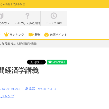
品から新刊まで多数配信！
チェック履歴
ての方へ
ヘルプ/よくある質問
ル
ランキング
新刊
来店ポイント
 加茂教授の人間経済学講義
間経済学講義
忍
夏原武
（かいたにしのぶ）
（なつはらたけし）
ドジャンプ