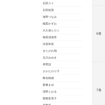
石田スイ
石田拓実
海野つなみ
楳図かずお
大久保ヒロミ
6巻
御茶漬海苔
河原和音
きたがわ翔
北川みゆき
草野誼
さかたのり子
椎名軽穂
新條まゆ
7巻
清野とおる
曽根富美子