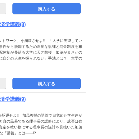
購入する
学講義(8)
トワーク」を崩壊させよ!! 「大学に失望してい
事件から脱却するため過度な規律と罰金制度を布
配体制が蔓延る大学に天才教授・加茂がまさかの
に自分の人生を握られない」手法とは？ 大学の
購入する
学講義(9)
駆逐せよ!! 加茂教授の講義で目覚めた学生達が
と真の黒幕である理事長の謀略により、成否は強
な資産を喰い物にする理事長の謀計を見抜いた加茂
な「講義」とは――!?