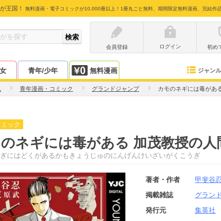
が王国！
無料漫画・電子コミックが10,000冊以上！1冊丸ごと無料、期間限定無料漫画、完結作
ログイン
会員登録
初め
少女
青年/少年
無料漫画
ジャン
忍
青年漫画・コミック
グランドジャンプ
カモのネギには毒がある
コミック
のネギには毒がある 加茂教授の人
ぎにはどくがあるかもきょうじゅのにんげんけいざいがくこうぎ
著者・作者
甲斐谷
掲載雑誌
グラン
発行元
集英社