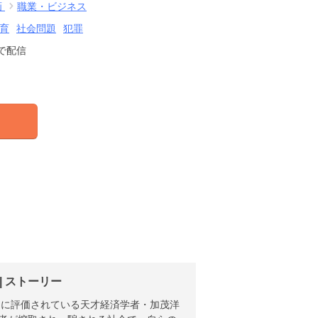
画
職業・ビジネス
育
社会問題
犯罪
で配信
 ストーリー
的に評価されている天才経済学者・加茂洋