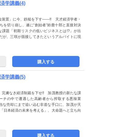
学講義(4)
装置」に今、鉄槌を下す――!! 天才経済学者・
ちを切り崩し、遂に“創始者”鈴鹿十郎と直接対決
たな課題「初期リスクの低いビジネスとは!?」が出
だが、三咲が面接してきたというアルバイトに現
購入する
学講義(5)
完膚なき経済制裁を下せ!! 加茂教授の新たな課
サーチの中で遭遇した高齢者から搾取する悪辣業
当な売却にまで追い込む非道な手口に、加茂が天
遂に「日本経済の未来を考える」、大命題へと立ち向
購入する