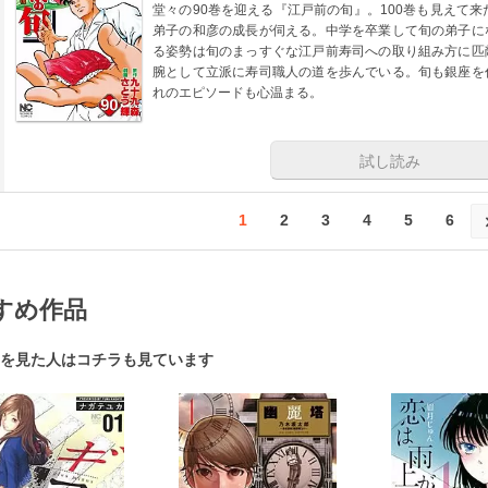
堂々の90巻を迎える『江戸前の旬』。100巻も見えて
弟子の和彦の成長が伺える。中学を卒業して旬の弟子に
る姿勢は旬のまっすぐな江戸前寿司への取り組み方に匹
腕として立派に寿司職人の道を歩んでいる。旬も銀座を
れのエピソードも心温まる。
試し読み
1
2
3
4
5
6
すめ作品
を見た人はコチラも見ています