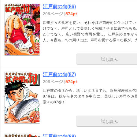
江戸前の旬(86)
208ページ |
574pt
四季折々の食材を使い、それを江戸前寿司に仕上げてい
けでなく、寿司として美味しく完成させる知恵でもある
だけでなく、広い視野で寿司を愛し、江戸前のタネか
人。今夜も、旬の周りには、寿司を愛する様々な客が。大
試し読み
江戸前の旬(87)
208ページ |
574pt
江戸前のタネから、珍しいタネまでも、銀座柳寿司三代
87巻は、秋から冬のタネを中心に、美味しい寿司をお
堂々の87巻！
試し読み
江戸前の旬(88)