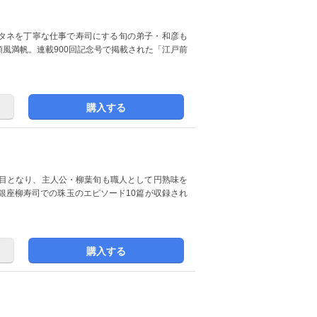
タネを丁寧な仕事で寿司にする旬の弟子・和彦も
風満帆。連載900回記念号で掲載された「江戸前
購入する
巻目となり、主人公・柳葉旬も職人として円熟味を
銀座柳寿司での珠玉のエピソード10篇が収録され
購入する