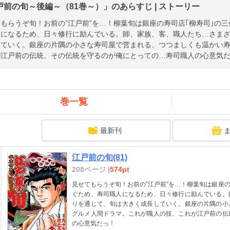
戸前の旬～後編～（81巻～）」のあらすじ | ストーリー
もらうぞ旬！お前の”江戸前”を…！柳葉旬は銀座の寿司店｢柳寿司｣の
人になるため、日々修行に励んでいる。師、家族、客、職人たち…さま
していく。銀座の片隅の小さな寿司屋で営まれる、つつましくも温かい
が江戸前の伝統、その伝統を守るのが俺にとっての…寿司職人の心意気
巻一覧
最新刊
江戸前の旬(81)
208ページ |
574pt
見せてもらうぞ旬！お前の”江戸前”を…！柳葉旬は銀座
ぐため、寿司職人になるため、日々修行に励んでいる。
りを通じて、旬は大きく成長していく。銀座の片隅の小
グルメ人間ドラマ。これが職人の技、これが江戸前の伝
の心意気だっ！