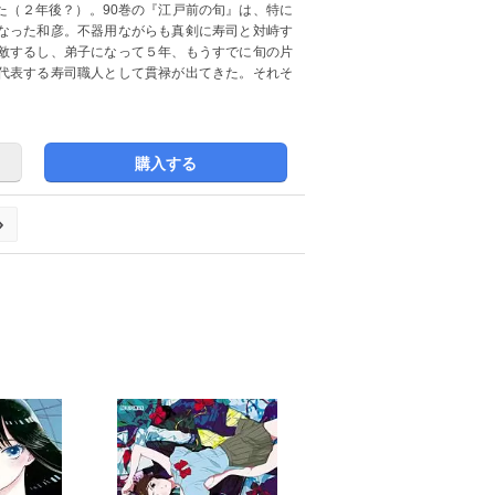
来た（２年後？）。90巻の『江戸前の旬』は、特に
なった和彦。不器用ながらも真剣に寿司と対峙す
敵するし、弟子になって５年、もうすでに旬の片
代表する寿司職人として貫禄が出てきた。それそ
購入する