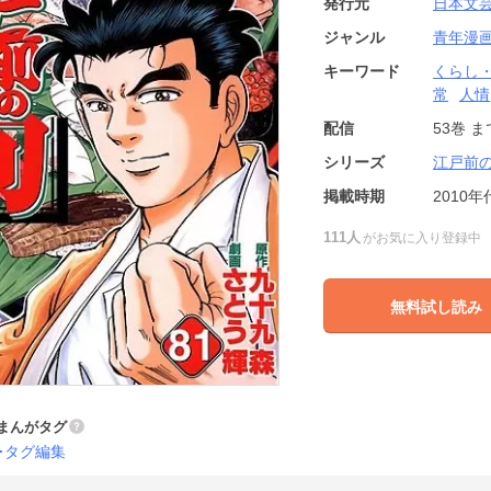
発行元
日本文
ジャンル
青年漫
キーワード
くらし
常
人情
配信
53巻
ま
シリーズ
江戸前
掲載時期
2010年
111人
がお気に入り登録中
無料試し読み
まんがタグ
タグ編集