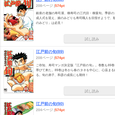
208ページ |
574pt
銀座の老舗の寿司屋、柳寿司の三代目・柳葉旬。季節の
成人式を迎え、娘のみどりも寿司職人を目指すようで、順
のみどり」は必見！
試し読み
江戸前の旬(89)
208ページ |
574pt
ご存知、寿司マンガ決定版『江戸前の旬』。巻数も89
帯びて来た。89巻は冬から春のタネを中心に、心温まる
る。旬の弟子、和彦の成長にも期待！
試し読み
江戸前の旬(90)
204ページ |
574pt