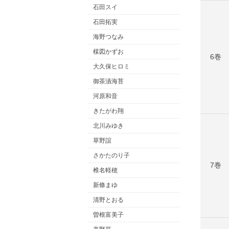
石田スイ
石田拓実
海野つなみ
楳図かずお
6巻
大久保ヒロミ
御茶漬海苔
河原和音
きたがわ翔
北川みゆき
草野誼
さかたのり子
7巻
椎名軽穂
新條まゆ
清野とおる
曽根富美子