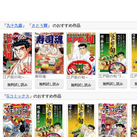
「
九十九森
」 「
さとう輝
」 のおすすめ作品
江戸前の旬 ワイドSP 地に根差す味編
寿司魂
江戸前の旬～後編～（81巻～）
江戸前の旬～前編～（1巻～80巻）
無料試し読み
無料試し読み
無料試し読み
無料試し読み
「
Gコミックス
」のおすすめ作品