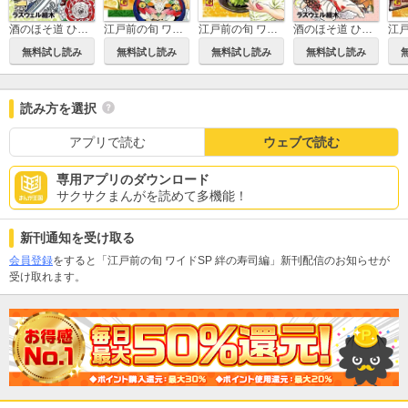
酒のほそ道 ひと月スペシャル 一月呑み編
江戸前の旬 ワイドSP 地に根差す味編
江戸前の旬 ワイドSP ワサビの心編
酒のほそ道 ひと月スペシャル 三月呑み編
無料試し読み
無料試し読み
無料試し読み
無料試し読み
読み方を選択
アプリで読む
ウェブで読む
専用アプリのダウンロード
サクサクまんがを読めて多機能！
新刊通知を受け取る
会員登録
をすると「江戸前の旬 ワイドSP 絆の寿司編」新刊配信のお知らせが
受け取れます。