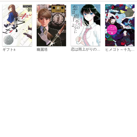
恋は雨上がりのように
ギフト±
幽麗塔
ヒメゴト～十九歳の制服～