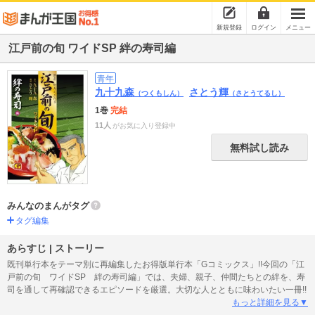
新規登録
ログイン
メニュー
江戸前の旬 ワイドSP 絆の寿司編
青年
九十九森
さとう輝
（つくもしん）
（さとうてるし）
1巻
完結
11人
がお気に入り登録中
無料試し読み
みんなのまんがタグ
タグ編集
あらすじ | ストーリー
既刊単行本をテーマ別に再編集したお得版単行本「Gコミックス」!!今回の「江
戸前の旬 ワイドSP 絆の寿司編」では、夫婦、親子、仲間たちとの絆を、寿
司を通して再確認できるエピソードを厳選。大切な人とともに味わいたい一冊!!
もっと詳細を見る▼