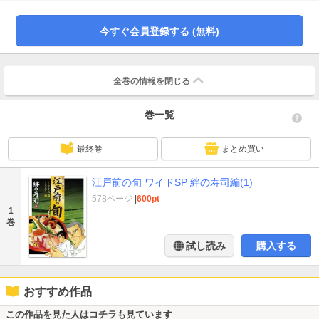
今すぐ会員登録する (無料)
全巻の情報を
閉じる
巻一覧
最終巻
まとめ買い
江戸前の旬 ワイドSP 絆の寿司編(1)
578ページ
|
600pt
1
巻
試し読み
購入する
おすすめ作品
この作品を見た人はコチラも見ています