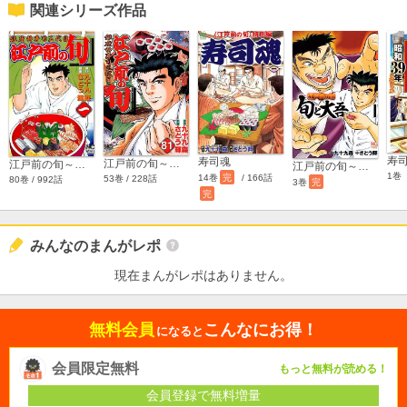
関連シリーズ作品
寿司魂
江戸前の旬～後編～（81巻～）
江戸前の旬～前編～（1巻～80巻）
江戸前の旬～旬と大吾～
1巻
14巻
完
/ 166話
53巻 / 228話
80巻 / 992話
3巻
完
完
みんなのまんがレポ
現在まんがレポはありません。
無料会員
こんなにお得！
になると
会員限定無料
もっと無料が読める！
会員登録で無料増量