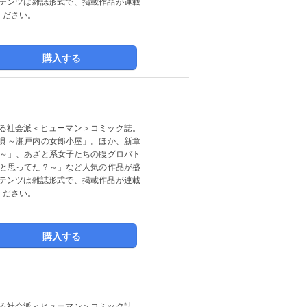
テンツは雑誌形式で、掲載作品が連載
ください。
購入する
る社会派＜ヒューマン＞コミック誌。
唄 ～瀬戸内の女郎小屋」。ほか、新章
女～」、あざと系女子たちの腹グロバト
だと思ってた？～」など人気の作品が盛
テンツは雑誌形式で、掲載作品が連載
ください。
購入する
る社会派＜ヒューマン＞コミック誌。