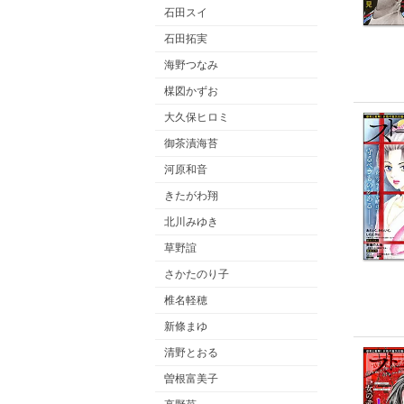
石田スイ
石田拓実
海野つなみ
楳図かずお
大久保ヒロミ
御茶漬海苔
河原和音
きたがわ翔
北川みゆき
草野誼
さかたのり子
椎名軽穂
新條まゆ
清野とおる
曽根富美子