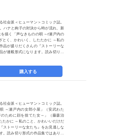
る社会派＜ヒューマン＞コミック誌。
）。ハナと絢子の対決から時が流れ、新
を描く「声なきものの唄 ～r瀬戸内の
ざとく、かわいく、したたかに ～私の
作品が盛りだくさんの『ストーリーな
品が連載形式になります。読み切り形
購入する
る社会派＜ヒューマン＞コミック誌。
唄 ～瀬戸内の女郎小屋」（安武わた
讐のために顔を捨てた女～」（藤森治
たたかに ～私のこと、かわいいだけだ
『ストーリーな女たち』をお見逃しな
す。読み切り形式の作品集ではありま