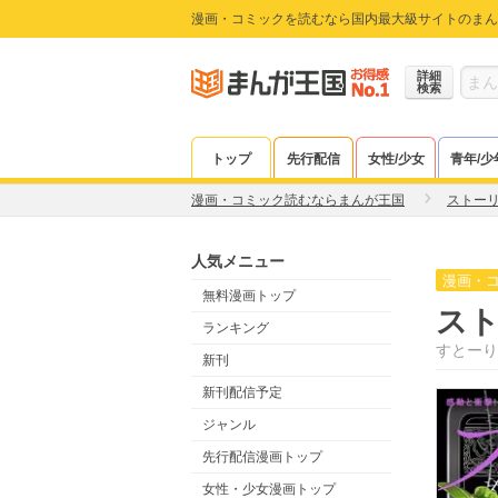
漫画・コミックを読むなら国内最大級サイトのまん
詳細
検索
トップ
先行配信
女性/少女
青年/少
漫画・コミック読むならまんが王国
ストー
人気メニュー
漫画・
無料漫画トップ
ス
ランキング
すとーり
新刊
新刊配信予定
ジャンル
先行配信漫画トップ
女性・少女漫画トップ