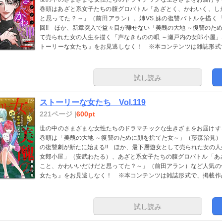
巻頭はあざと系女子たちの腹グロバトル「あざとく、かわいく、し
と思ってた？～」（前田アラン）。姉VS.妹の復讐バトルを描く
回!! ほか、新章突入で益々目が離せない「美醜の大地 ～復讐のた
て売られた女の人生を描く「声なきものの唄 ～瀬戸内の女郎小屋
トーリーな女たち』をお見逃しなく！ ※本コンテンツは雑誌形式
読み切り形式の作品集ではありませんのでご注意ください。
試し読み
ストーリーな女たち Vol.119
221ページ |
600pt
世の中のさまざまな女性たちのドラマチックな生きざまをお届けす
巻頭は「美醜の大地 ～復讐のために顔を捨てた女～」（藤森治見
の復讐劇が新たに始まる!! ほか、最下層遊女として売られた女の人
女郎小屋」（安武わたる）、あざと系女子たちの腹グロバトル「あ
こと、かわいいだけだと思ってた？～」（前田アラン）など人気の
女たち』をお見逃しなく！ ※本コンテンツは雑誌形式で、掲載作
式の作品集ではありませんのでご注意ください。
試し読み