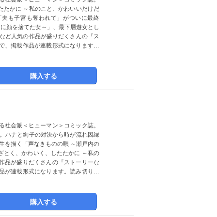
たたかに ～私のこと、かわいいだけだ
「夫も子宮も奪われて」がついに最終
めに顔を捨てた女～」、最下層遊女とし
」など人気の作品が盛りだくさんの『ス
で、掲載作品が連載形式になります。
購入する
る社会派＜ヒューマン＞コミック誌。
）。ハナと絢子の対決から時が流れ因縁
生を描く「声なきものの唄 ～瀬戸内の
ざとく、かわいく、したたかに ～私の
作品が盛りだくさんの『ストーリーな
品が連載形式になります。読み切り形
購入する