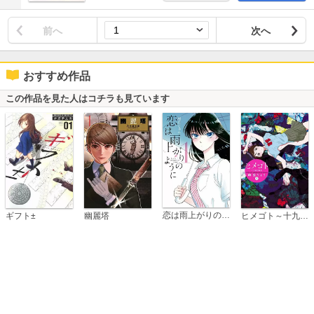
前へ
次へ
おすすめ作品
この作品を見た人はコチラも見ています
恋は雨上がりのように
ギフト±
幽麗塔
ヒメゴト～十九歳の制服～