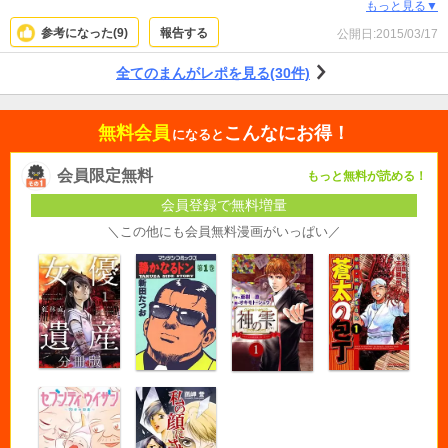
も、改めて読み返してみると理解できるようになりました。主人公の妖を取り
もっと見る▼
巻く人々が色々な過去を背負いながらも、強く優しく生きていて心を打たれま
参考になった(
9
)
報告する
公開日:
2015/03/17
す。オススメです！
全てのまんがレポを見る(30件)
無料会員
こんなにお得！
になると
会員限定無料
もっと無料が読める！
会員登録で無料増量
＼この他にも会員無料漫画がいっぱい／