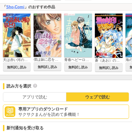
「
Sho-Comi
」のおすすめ作品
僕は妹に恋をする
青春ヘビーローテーション
海
天は赤い河のほとり
蒼（あお）の封印
無料試し読み
無料試し読み
無料試し読み
無料試し読み
読み方を選択
アプリで読む
ウェブで読む
専用アプリのダウンロード
サクサクまんがを読めて多機能！
新刊通知を受け取る