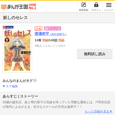
新規登録
ログイン
メニュー
妖しのセレス
少女
アニメ化
渡瀬悠宇
（わたせゆう）
14巻
完結
/149話
完結
385人
がお気に入り登録中
無料試し読み
みんなのまんがタグ
タグ編集
あらすじ | ストーリー
16歳の誕生日、妖と明の双子の兄妹を待っていた苛酷な運命とは…!?羽衣伝説
が現代によみがえる、壮大なスケールの天空お伽草子！！
もっと詳細を見る▼