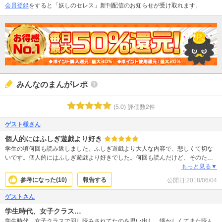
会員登録
をすると「妖しのセレス」新刊配信のお知らせが受け取れます。
みんなのまんがレポ
(
5.0
)
評価数
2
件
ゲスト様さん
個人的にはふしぎ遊戯より好き
学生の頃何回も読み返しました。ふしぎ遊戯より大人な内容で、悲しくて切な
いです。個人的にはふしぎ遊戯より好きでした。何回も読んだけど、そのたび
に泣きました。そのくらい切ない、けどとても夢中になれる漫画です！
もっと見る▼
参考になった(
10
)
報告する
公開日:
2018/06/04
ゲストさん
学生時代、女子クラス…
学生時代、女子クラスで回し読みされてたのを思い出し、懐かしくてまた読ん