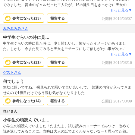
でみました。普通のギャルだった主人公が、16の誕生日をきっかけに天女の力
に目覚め、親族中から追われる身に。また双子の兄は親族の始祖の生まれ変わ
もっと見る▼
りとして親族中から大事にされる立場に。ただ楽しく日々を過ごしていた女の
参考になった(
13
)
報告する
公開日:
2015/05/07
子が、様々な辛い経験を経てどう成長していくのか。是非読んでみて下さい。
みみみみみさん
中学生ぐらいの時に見…
中学生ぐらいの時に見た時は、少し難しいし、怖かったイメージがありまし
た。しかし、今また見てみると天女をモチーフにして信じがたい事が次々に起
きる中で、あやとセレナとあきと十夜たちの関係がどんどん変わっていくのが
もっと見る▼
興味深くどんどん読みたくなる作品でした。
参考になった(
11
)
報告する
公開日:
2015/03/16
ゲストさん
何でしょう
無駄に煩いですね。 裸見られて騒いで言い合いして。 普通の内容が入ってきま
せんので1冊目だけでもう読む気がなくなりました
参考になった(
14
)
報告する
公開日:
2017/03/09
れいさん
小学生の頃読んでいま…
小学生の頃読んでいました！たまたま、試し読みのコーナーでみつけ、改めて
読み返してみることに。当時は大人の話でよくわからないなーと思ってた部分