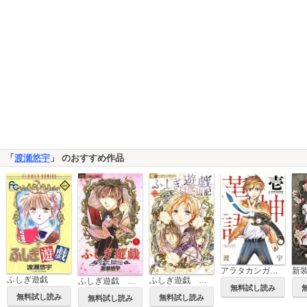
「
渡瀬悠宇
」 のおすすめ作品
新
アラタカンガタリ～革神語～ リマスター版
ふしぎ遊戯
ふしぎ遊戯 白虎仙記
ふしぎ遊戯 玄武開伝
無料試し読み
無料試し読み
無料試し読み
無料試し読み