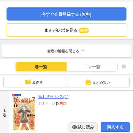
今すぐ会員登録する (無料)
まんがレポを見る
30件
全巻の情報を
閉じる
巻一覧
コマ一覧
最終巻
まとめ買い
妖しのセレス(1)
191ページ
|
530pt
1
巻
試し読み
購入する