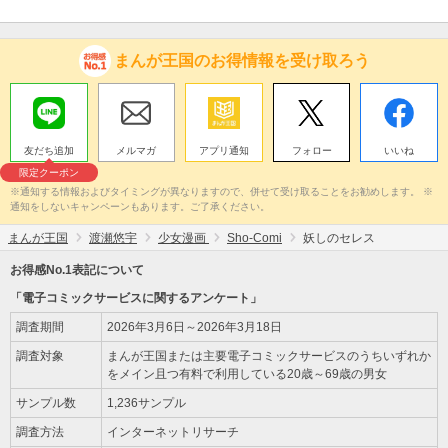
まんが王国のお得情報を受け取ろう
友だち追加
メルマガ
アプリ通知
フォロー
いいね
限定クーポン
※通知する情報およびタイミングが異なりますので、併せて受け取ることをお勧めします。 ※
通知をしないキャンペーンもあります。ご了承ください。
まんが王国
渡瀬悠宇
少女漫画
Sho-Comi
妖しのセレス
お得感No.1表記について
「電子コミックサービスに関するアンケート」
調査期間
2026年3月6日～2026年3月18日
調査対象
まんが王国または主要電子コミックサービスのうちいずれか
をメイン且つ有料で利用している20歳～69歳の男女
サンプル数
1,236サンプル
調査方法
インターネットリサーチ