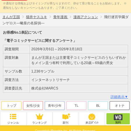
※通知する情報およびタイミングが異なりますので、併せて受け取ることをお勧めします。 ※
通知をしないキャンペーンもあります。ご了承ください。
まんが王国
猫井ヤスユキ
青年漫画
漫画アクション
飛行迷宮学園ダ
ンゲロス―蠍座の名探偵―
お得感No.1表記について
「電子コミックサービスに関するアンケート」
調査期間
2026年3月6日～2026年3月18日
調査対象
まんが王国または主要電子コミックサービスのうちいずれか
をメイン且つ有料で利用している20歳～69歳の男女
サンプル数
1,236サンプル
調査方法
インターネットリサーチ
調査委託先
株式会社MARCS
詳細表示▼
トップ
女性/少女
青年/少年
TL
BL
オトナ
無料
ジャンル
ランキング
新刊
来店ﾎﾟｲﾝﾄ
Copyright(c)Beaglee Inc. All Rights Reserved.