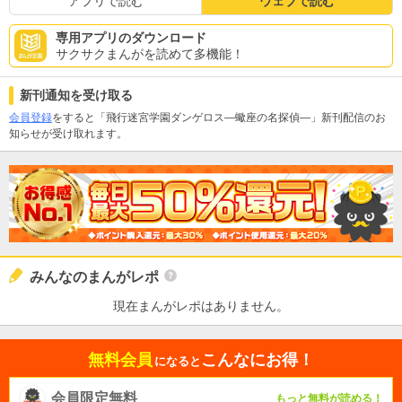
アプリで読む
ウェブで読む
専用アプリのダウンロード
サクサクまんがを読めて多機能！
新刊通知を受け取る
会員登録
をすると「飛行迷宮学園ダンゲロス―蠍座の名探偵―」新刊配信のお
知らせが受け取れます。
みんなのまんがレポ
現在まんがレポはありません。
無料会員
こんなにお得！
になると
会員限定無料
もっと無料が読める！