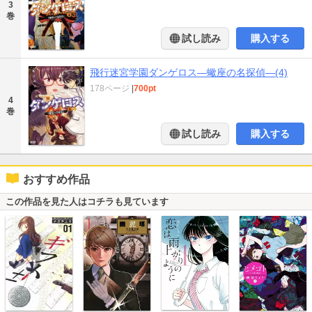
3
巻
試し読み
購入する
飛行迷宮学園ダンゲロス―蠍座の名探偵―(4)
178ページ
|
700pt
4
巻
試し読み
購入する
おすすめ作品
この作品を見た人はコチラも見ています