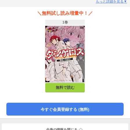
般生徒たちへの虐殺を開始する…。大人気『ダンゲロス』シリーズ、コミカラ
もっと詳細を見る▼
イズ第2弾！この先、DANGEROUS! 命の保証なし!!
＼無料試し読み増量中！／
1巻
無料で読む
今すぐ会員登録する (無料)
全巻の情報を
閉じる