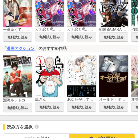
ガチ恋と私、捧げます ―すべてがサヨナラになる オムニバス短編 ―【フルカラー版】
ガチ恋と私、捧げます ―すべてがサヨナラになる オムニバス短編 ―
一番遠くて、近いあいつ。～君に恋をするなんて、ありえないはずだった～
戦国BASARA ドクガン
無料試し読み
無料試し読み
無料試し読み
無料試し読み
「
漫画アクション
」のおすすめ作品
あなたがしてくれなくても
オールド・ボーイ
島さん
漂流ネットカフェ
無料試し読み
無料試し読み
無料試し読み
無料試し読み
読み方を選択