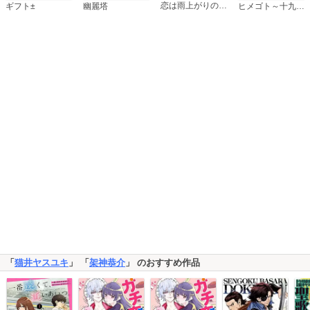
恋は雨上がりのように
ギフト±
幽麗塔
ヒメゴト～十九歳の制服～
「
猫井ヤスユキ
」 「
架神恭介
」 のおすすめ作品