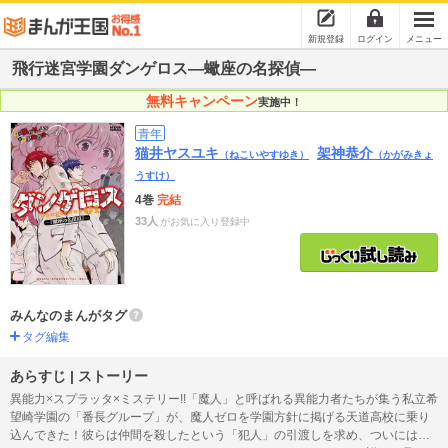
新規登録
ログイン
メニュー
飛行迷宮学園ダンゲロス―蠍座の名探偵―
無料キャンペーン
実施中！
青年
猫井ヤスユキ
架神恭介
（ねこいやすゆき）
（かがみきょ
うすけ）
4巻
完結
33人
がお気に入り登録中
みんなのまんがタグ
タグ編集
あらすじ | ストーリー
異能力×スプラッタ×ミステリー!!「魔人」と呼ばれる異能力者たちが集う私立希
望崎学園の「番長グループ」が、魔人ゼロを学園方針に掲げる天道高校に乗り
込んできた！彼らは仲間を殺したという「犯人」の引渡しを求め、ついには一