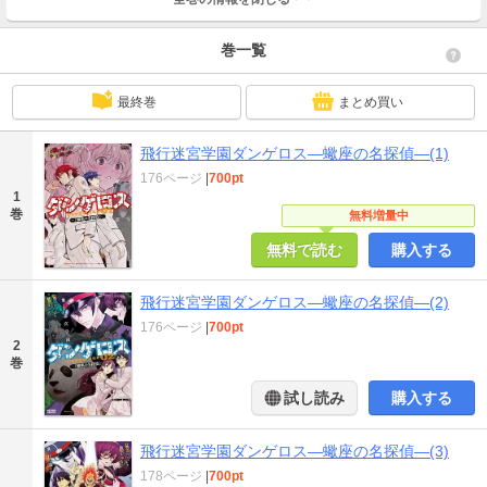
巻一覧
最終巻
まとめ買い
飛行迷宮学園ダンゲロス―蠍座の名探偵―(1)
176ページ
|
700pt
1
巻
無料増量中
無料で読む
購入する
飛行迷宮学園ダンゲロス―蠍座の名探偵―(2)
176ページ
|
700pt
2
巻
試し読み
購入する
飛行迷宮学園ダンゲロス―蠍座の名探偵―(3)
178ページ
|
700pt