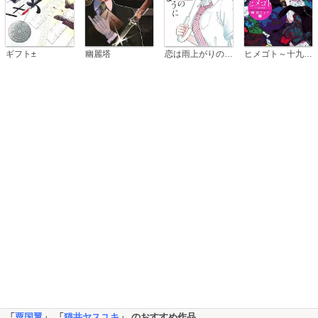
恋は雨上がりのように
ギフト±
幽麗塔
ヒメゴト～十九歳の制服～
「
粟国翼
」 「
猫井ヤスユキ
」 のおすすめ作品