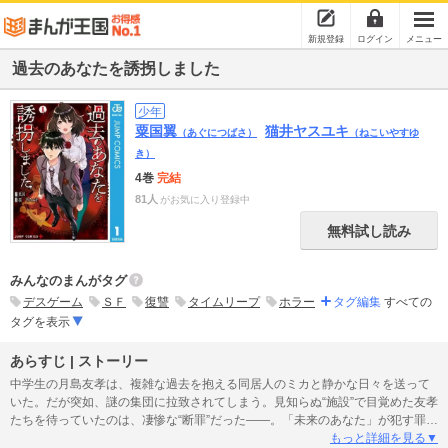
新規登録
ログイン
メニュー
過去のあなたを誘拐しました
少年
粟国翼
猫井ヤスユキ
（あぐにつばさ）
（ねこいやすゆ
き）
4巻
完結
81人
がお気に入り登録中
無料試し読み
みんなのまんがタグ
デスゲーム
ＳＦ
復讐
タイムリープ
ホラー
タグ編集
すべての
タグを表示
あらすじ | ストーリー
中学生の月島友孝は、複雑な過去を抱える同居人のミカと静かな日々を送って
いた。だが突如、謎の集団に拉致されてしまう。見知らぬ“施設”で目覚めた友孝
たちを待っていたのは、凄惨な“断罪”だった――。「未来のあなた」が犯す罪、
その罰が「過去のあなた」に降りかかる――!! 戦慄のSFクライムサスペン
もっと詳細を見る▼