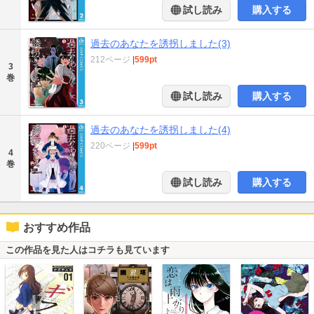
試し読み
購入する
過去のあなたを誘拐しました(3)
212ページ
|
599pt
3
巻
試し読み
購入する
過去のあなたを誘拐しました(4)
220ページ
|
599pt
4
巻
試し読み
購入する
おすすめ作品
この作品を見た人はコチラも見ています