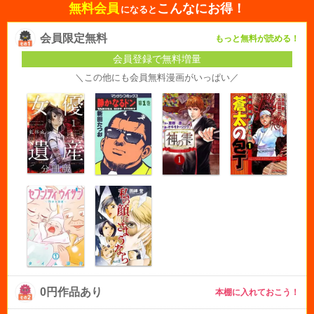
無料会員
こんなにお得！
になると
会員限定無料
もっと無料が読める！
会員登録で無料増量
＼この他にも会員無料漫画がいっぱい／
0円作品あり
本棚に入れておこう！