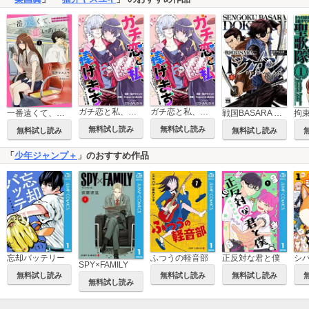
ガチ恋と私、捧げます ―すべてがサヨナラになる オムニバス短編 ―【フルカラー版】
ガチ恋と私、捧げます ―すべてがサヨナラになる オムニバス短編 ―
一番遠くて、近いあいつ。～君に恋をするなんて、ありえないはずだった～
戦国BASARA ドクガン
無料試し読み
無料試し読み
無料試し読み
無料試し読み
「
少年ジャンプ＋
」のおすすめ作品
忘却バッテリー
ふつうの軽音部
正反対な君と僕
シ
SPY×FAMILY
無料試し読み
無料試し読み
無料試し読み
無料試し読み