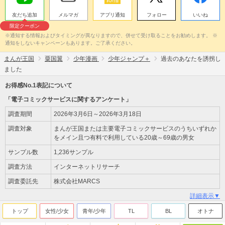
友だち追加
メルマガ
アプリ通知
フォロー
いいね
限定クーポン
※通知する情報およびタイミングが異なりますので、併せて受け取ることをお勧めします。 ※
通知をしないキャンペーンもあります。ご了承ください。
まんが王国
粟国翼
少年漫画
少年ジャンプ＋
過去のあなたを誘拐し
ました
お得感No.1表記について
「電子コミックサービスに関するアンケート」
調査期間
2026年3月6日～2026年3月18日
調査対象
まんが王国または主要電子コミックサービスのうちいずれか
をメイン且つ有料で利用している20歳～69歳の男女
サンプル数
1,236サンプル
調査方法
インターネットリサーチ
調査委託先
株式会社MARCS
詳細表示▼
トップ
女性/少女
青年/少年
TL
BL
オトナ