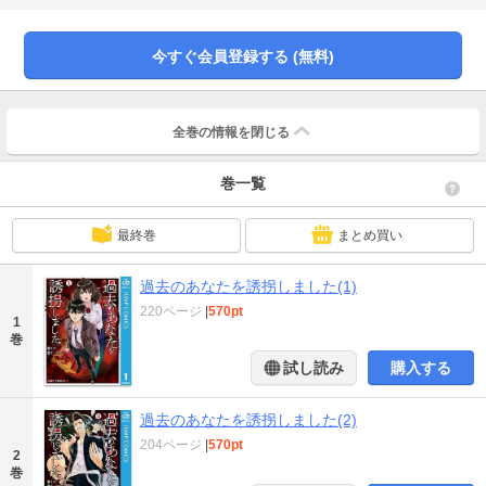
ス、始動!!
今すぐ会員登録する (無料)
全巻の情報を
閉じる
巻一覧
最終巻
まとめ買い
過去のあなたを誘拐しました(1)
220ページ
|
570pt
1
巻
試し読み
購入する
過去のあなたを誘拐しました(2)
204ページ
|
570pt
2
巻